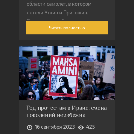
области самолет, в котором
летели Уткин и Пригожин.
Похороны погибших прошли в
Читать полностью
секретной обстановке. Их
проигнорировали в
государственных медиа. Могло
бы быть по-другому
Год протестам в Иране: смена
поколений неизбежна
16 сентября 2023
425