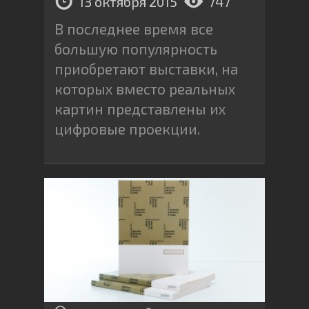
13 октября 2015
747
В последнее время все
большую популярность
приобретают выставки, на
которых вместо реальных
картин представлены их
цифровые проекции.