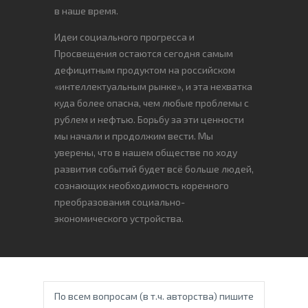
в наше время.
Идеи социального прогресса и
Просвещения остаются сегодня самым
дефицитным продуктом на российском
«интеллектуальным рынке», и эта нехватка
куда более опасна, чем любые проблемы с
рублем и нефтью. Борьбу за эти ценности
мы начали и продолжим вести. Мы
уверены, что в нашем обществе по ходу
развития событий будет всё больше людей,
сознающих необходимость коренного
преобразования социально-
экономического устройства.
По всем вопросам (в т.ч. авторства) пишите