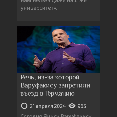
университет».
Речь, из-за которой
Варуфакису запретили
въезд в Германию
21 апреля 2024
965
Сегодня Янису Варуфакису