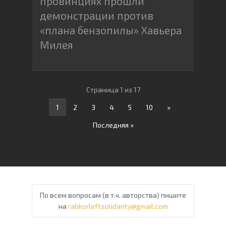
провинциях прошли
демонстрации против
«плана бензопилы» Хавьера
Милея
Страница 1 из 17
1
2
3
4
5
10
»
Последняя »
По всем вопросам (в т.ч. авторства) пишите
на
rabkorleftsolidarity@gmail.com