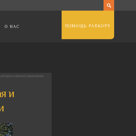
ПОМОЩЬ РАБКОРУ
О НАС
 репрессивной кампании
я и
и