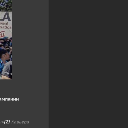
кампании
ы»
[2]
Хавьера