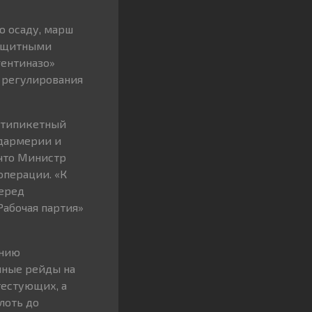
ю осаду, марш
защитными
гентиназо»
 регулирования
антипикетный
ндармерии и
 что Министр
операции. «К
перед
Рабочая партия»
анию
нные рейды на
тестующих, а
лоть до