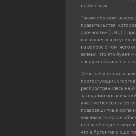
проблемы».
Таким образом, заверш
правительства, которое
срочности» (DNU) с пр
касающегося других ак
на вопрос о том, чего
заявил, что это будет 
следует объявить в от
День забастовки началс
протестующих стартова
распространилась на 2
заседании организаций
участие более ста орг
правозащитные организ
значимость после объя
прошлой неделе мер по
что в Аргентине еще т