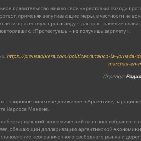
льное правительство начало свой «крестовый поход» прот
ротест, применяя запугивающие меры, в частности на вок
ю анти-протестную пропаганду – распространение плакат
повторявших: «Протестуешь – не получишь зарплату».
ьи:
https://prensaobrera.com/politicas/arranco-la-jornada-d
marchas-en-m
Перевод:
Родио
» – широкое пикетное движение в Аргентине, зародивше
нте Карлосе Менеме.
 либертарианский экономический план новоизбранного 
лея, обещающий долларизацию аргентинской экономики
установление неограниченного свободного рынка и дере