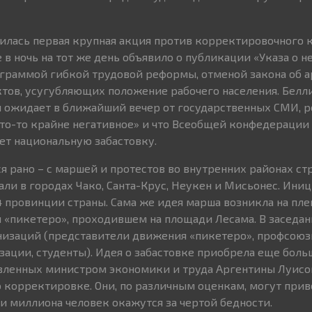
илась первая крупная акция против корректировочного 
 в ночь на тот же день объявило о публикации «Указа о 
ограммой гибкой трудовой реформы, отменой закона об а
тов, усугубляющих положение рабочего населения. Белли
 он ожидает в ближайший вечер от государственных СМИ, 
«что-то крайне негативное» и что Всеобщей конфедерации 
вет национальную забастовку.
я рано – с маршей и протестов во внутренних районах ст
ли в городах Чако, Санта-Крус, Неукен и Мисьонес. Ини
4 провинции страны. Сама же идея марша возникла на пл
 «пикетеро», проходившем на площади Лесама. В заседа
анизаций (представители движения «пикетеро», профсоюз
ации, студенты). Идея о забастовке приобрела еще бол
вленных министром экономики и труда Аргентины Луисо
 корректировке. Они, по различным оценкам, могут приве
ри миллиона человек окажутся за чертой бедности.