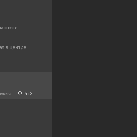
анная с
ая в центре
мерика
440