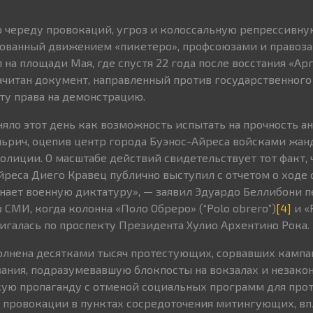
череду провокаций, угроз и колоссальную репрессивну
ованный движением «пикетеро», профсоюзами и право
на площади Мая, где спустя 22 года после восстания «Ар
ачитан документ, направленный против государственного
у права на демонстрацию.
яло этот день как возможность испытать на прочность 
ьрич, оцепив центр города Буэнос-Айреса войсками жа
олиции. О масштабе действий свидетельствует тот факт,
йреса Диего Кравец публично выступил с отчетом о ходе 
нает военную диктатуру», — заявил Эдуардо Беллибони 
СМИ, когда колонна «Поло Обреро» (“Polo obrero”)
[4]
и «
двигалась по проспекту Президента Хулио Архентино Рока.
олнена десятками тысяч протестующих, сорвавших камп
ания, подразумевавшую блокпосты на вокзалах и незако
кую пропаганду с отменой социальных программ для про
 провокации в пунктах сосредоточения митингующих, вп