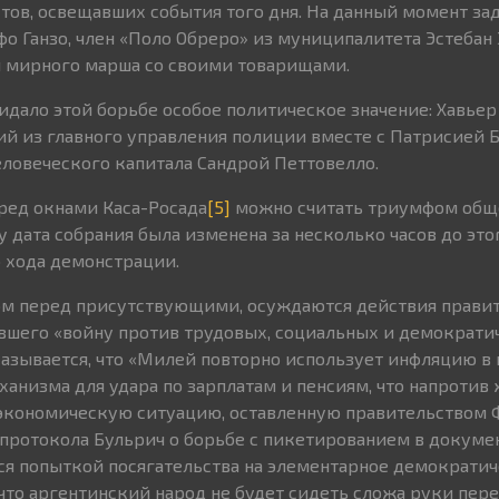
тов, освещавших события того дня. На данный момент зад
фо Ганзо, член «Поло Обреро» из муниципалитета Эстебан
я мирного марша со своими товарищами.
идало этой борьбе особое политическое значение: Хавье
ий из главного управления полиции вместе с Патрисией 
ловеческого капитала Сандрой Петтовелло.
ред окнами Каса-Росада
[5]
можно считать триумфом общ
 дата собрания была изменена за несколько часов до это
 хода демонстрации.
ом перед присутствующими, осуждаются действия прави
вшего «войну против трудовых, социальных и демократи
указывается, что «Милей повторно использует инфляцию в 
анизма для удара по зарплатам и пенсиям, что напротив
 экономическую ситуацию, оставленную правительством 
протокола Бульрич о борьбе с пикетированием в докумен
тся попыткой посягательства на элементарное демократич
 что аргентинский народ не будет сидеть сложа руки пер