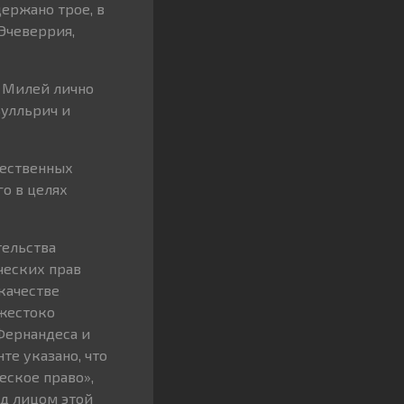
ержано трое, в
 Эчеверрия,
р Милей лично
Булльрич и
ественных
го в целях
тельства
ческих прав
качестве
 жестоко
Фернандеса и
те указано, что
еское право»,
ед лицом этой