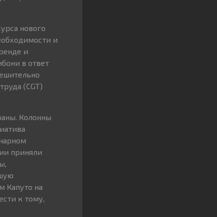
курса нового
необходимости и
ренде и
бони в ответ
решительно
труда (CGT)
раны. Колонны
циатива
енарном
нии приняли
ы,
ьшую
м Капуто на
сти к тому,