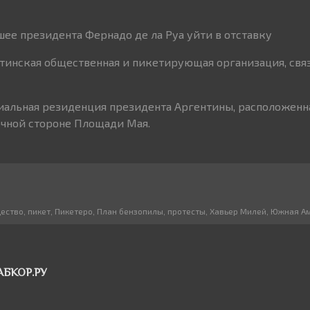
ее президента Фернадо де ла Руа уйти в отставку
тинская общественная и пикетирующая организация, связ
иальная резиденция президента Аргентины, расположенн
очной стороне Площади Мая.
ество
,
пикет
,
Пикетеро
,
План бензопилы
,
протесты
,
Хавьер Милей
,
Южная А
АБКОР.РУ