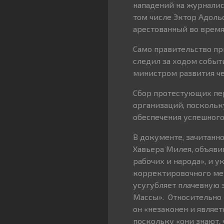
нападений на журналис
том числе Эктор Адоль
арестованный во врем
Само правительство пр
следил за ходом событ
министром развития че
Сбор протестующих пе
организаций, поскольку
обеспечения успешного
В документе, зачитанн
Хавьера Милея, объяви
рабочих и народа», и 
корректировочного мех
усугубляет плачевную
Массы». Относительно 
он «незаконен и являе
поскольку «они знают,