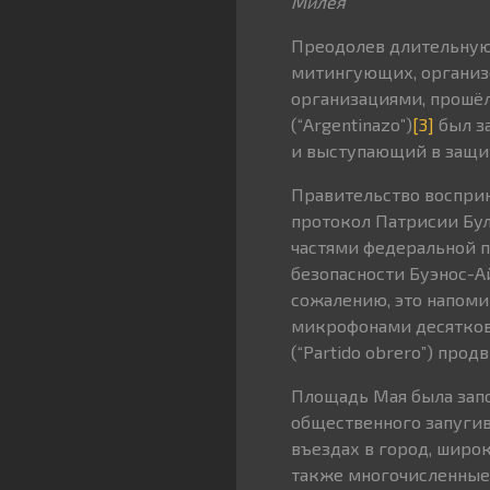
Милея
Преодолев длительную 
митингующих, организ
организациями, прошёл 
(“Argentinazo”)
[3]
был з
и выступающий в защит
Правительство восприн
протокол Патрисии Бул
частями федеральной п
безопасности Буэнос-А
сожалению, это напоми
микрофонами десятков 
(“Partido obrero”) про
Площадь Мая была зап
общественного запугив
въездах в город, широ
также многочисленные