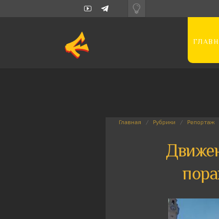
ГЛАВН
Главная
Рубрики
Репортаж
Движен
пора