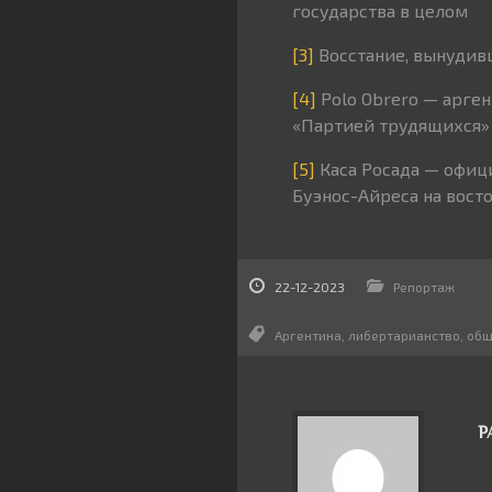
государства в целом
[3]
Восстание, вынудивш
[4]
Polo Obrero — арген
«Партией трудящихся»
[5]
Каса Росада — офиц
Буэнос-Айреса на вост
22-12-2023
Репортаж
Аргентина
,
либертарианство
,
общ
Р