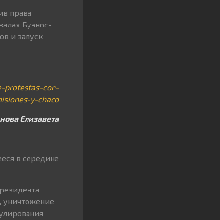
ив права
залах Буэнос-
ов и запуск
e-protestas-con-
isiones-y-chaco
нова Елизавета
еся в середине
президента
, уничтожение
гулирования