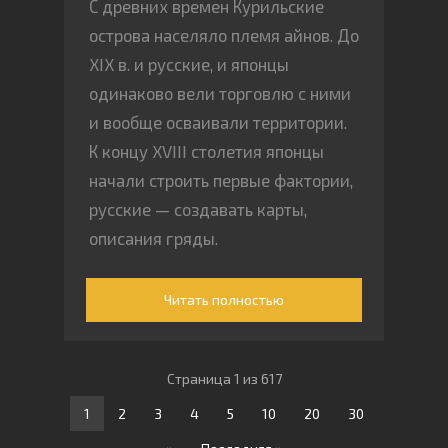
С древних времен Курильские
острова населяло племя айнов. До
XIX в. и русские, и японцы
одинаково вели торговлю с ними
и вообще осваивали территории.
К концу XVIII столетия японцы
начали строить первые фактории,
русские — создавать карты,
описания гряды.
Читать полностью
Страница 1 из 617
1
2
3
4
5
10
20
30