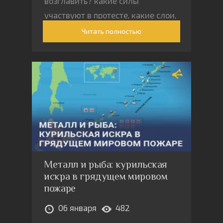
возглавить? какие силы
участвуют в протесте, какие слои,
классы?
Читать полностью
Металл и рыба: курильская
искра в грядущем мировом
пожаре
06 января
482