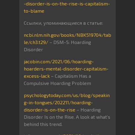
-disorder-is-on-the-rise-is-capitalism-
to-blame
Ссылки, упоминающиеся в статье:
ncbi.nlm.nih.gov/books/NBK519704/tab
le/ch3.t29/
– DSM-5: Hoarding
Disorder
jacobin.com/2021/06/hoarding-
hoarders-mental-disorder-capitalism-
excess-lack
– Capitalism Has a
Compulsive Hoarding Problem
psychologytoday.com/us/blog/speakin
g-in-tongues/202211/hoarding-
disorder-is-on-the-rise
– Hoarding
Disorder Is on the Rise. A look at what’s
behind this trend.