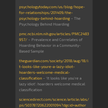
psychologytoday.com/us/blog/hope-
for-relationships/201409/the-
psychology-behind-hoarding
– The
Psychology Behind Hoarding
pmc.ncbi.nlm.nih.gov/articles/PMC2483
957/
– Prevalence and Correlates of
Hoarding Behavior in a Community-
Based Sample
theguardian.com/society/2018/aug/18/i
t-looks-like-youre-a-lazy-idiot-
hoarders-welcome-medical-
classification
– ‘It looks like you’re a
lazy idiot’: hoarders welcome medical
classification
sciencedirect.com/science/article/abs/
pii/S0378720622001094?dgcid=author