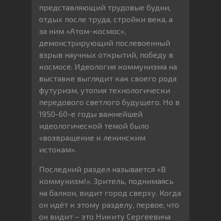
представляющий трудовые будни,
отдых после труда, стройки века, а
за ним «Атом-космос»,
демонстрирующий послевоенный
взрыв научных открытий, победу в
космосе. Идеология коммунизма на
выставке выглядит как своего рода
футуризм, утопия технологически
передового светлого будущего. Но в
1950-60-е годы важнейшей
идеологической темой было
«возвращение к ленинским
истокам».
Последний раздел называется «В
коммунизм!». Зритель, поднимаясь
на балкон, видит город сверху. Когда
он идёт к этому разделу, первое, что
он видит – это Никиту Сергеевича