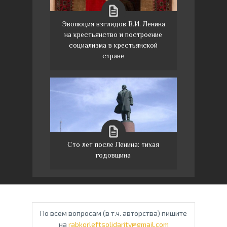
Эволюция взглядов В.И. Ленина
на крестьянство и построение
социализма в крестьянской
стране
Сто лет после Ленина: тихая
годовщина
По всем вопросам (в т.ч. авторства) пишите
на
rabkorleftsolidarity@gmail.com