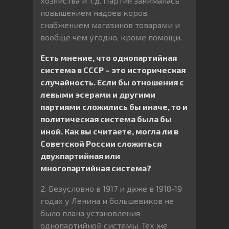
хозяйства и т.д. Партия занималась
повышением надоев коров,
снабжением магазинов товарами и
вообще чем угодно, кроме помощи.
Есть мнение, что однопартийная
система в СССР – это историческая
случайность. Если бы отношения с
левыми эсерами и другими
партиями сложились бы иначе, то и
политическая система была бы
иной. Как вы считаете, могла ли в
Советской России сложиться
двухпартийная или
многопартийная система?
2. Безусловно в 1917 и даже в 1918-19
годах у Ленина и большевиков не
было плана установления
однопартийной системы. Тех же