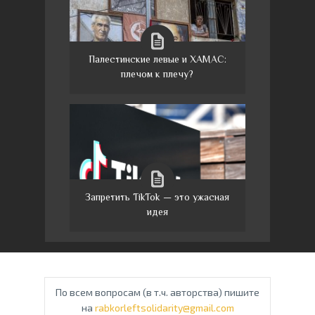
Палестинские левые и ХАМАС:
плечом к плечу?
Запретить TikTok — это ужасная
идея
По всем вопросам (в т.ч. авторства) пишите
на
rabkorleftsolidarity@gmail.com