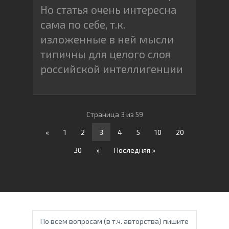
Но статья очень интересна
сама по себе, т.к.
изложенные в ней мысли
типичны для целого слоя
российской интеллигенции
Страница 3 из 59
«
1
2
3
4
5
10
20
30
»
Последняя »
По всем вопросам (в т.ч. авторства) пишите