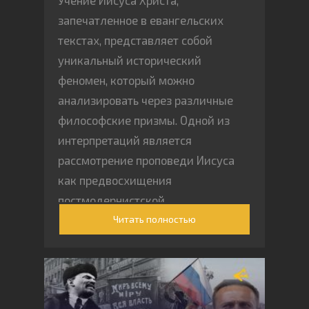
Учение Иисуса Христа,
запечатленное в евангельских
текстах, представляет собой
уникальный исторический
феномен, который можно
анализировать через различные
философские призмы. Одной из
интерпретаций является
рассмотрение проповеди Иисуса
как предвосхищения
постмодернистской
Читать полностью
деконструкции властных
иерархий.