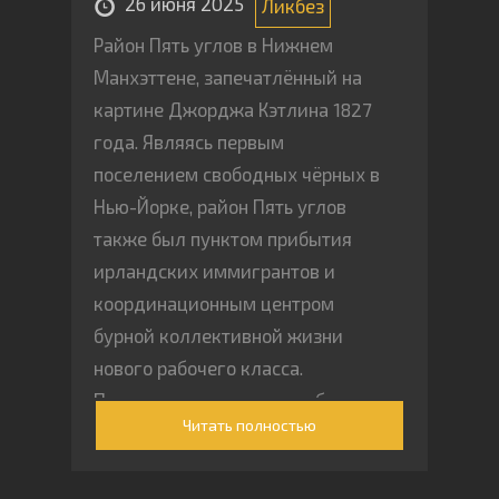
которое загромождало
26 июня 2025
Ликбез
пространство её дома.
Район Пять углов в Нижнем
Манхэттене, запечатлённый на
картине Джорджа Кэтлина 1827
года. Являясь первым
поселением свободных чёрных в
Нью-Йорке, район Пять углов
также был пунктом прибытия
ирландских иммигрантов и
координационным центром
бурной коллективной жизни
нового рабочего класса.
Полицию придумали, чтобы
Читать полностью
обрести контроль над такими
районами, с таким населением,
как этот.