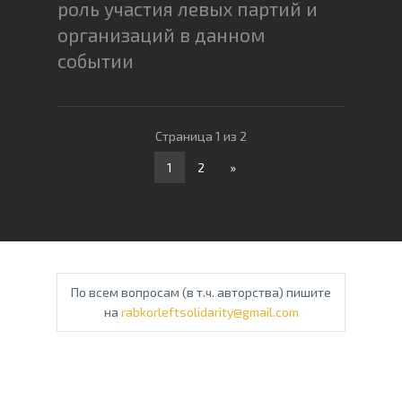
роль участия левых партий и
организаций в данном
событии
Страница 1 из 2
1
2
»
По всем вопросам (в т.ч. авторства) пишите
на
rabkorleftsolidarity@gmail.com