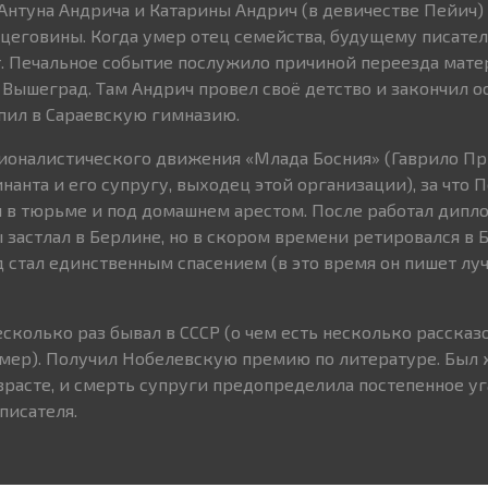
нтуна Андрича и Катарины Андрич (в девичестве Пейич)
цеговины. Когда умер отец семейства, будущему писате
т. Печальное событие послужило причиной переезда мате
Вышеград. Там Андрич провел своё детство и закончил о
упил в Сараевскую гимназию.
ионалистического движения «Млада Босния» (Гаврило Пр
анта и его супругу, выходец этой организации), за что 
в тюрьме и под домашнем арестом. После работал дипло
астлал в Берлине, но в скором времени ретировался в Бе
д стал единственным спасением (в это время он пишет лу
колько раз бывал в СССР (о чем есть несколько рассказо
мер). Получил Нобелевскую премию по литературе. Был 
расте, и смерть супруги предопределила постепенное уг
писателя.