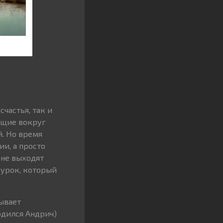
частья, так и
ящие вокруг
й. Но время
и, а просто
 не выходят
 урок, который
ывает
одился Андрич)