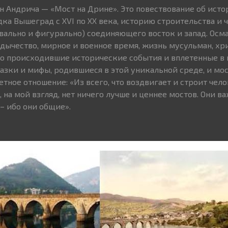
 Андрича — «Мост на Дрине». Это повествование об ист
ка Вышеград с XVI по XX века, историю строительства и 
вально и фигурально) соединяющего восток и запад. Осма
дычество, мирное и военное время, жизнь мусульман, хр
но происходившие исторические события и вплетенные в
азки и мифы, родившиеся в этой уникальной среде, и мос
тное отношение: «Из всего, что воздвигает и строит чело
на мой взгляд, нет ничего лучше и ценнее мостов. Они ва
– ибо они общие».