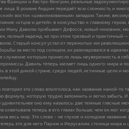
тва Франции и Австро-Венгрии, реальные задокументир
е лица. В романе Андрич передаёт всю сложность и мног
ский» восток «цивилизованным» западом. Также, весому
ояние «отцов и детей»: в консульство к главному герою,
ии Жану Давилю прибывает Дефоссе, новый чиновник, мо
к, полный надежд, но при этом трезвый и практичный —
вилю. Старый консул устал от пережитых им революцион
орьбы за место под солнцем, он разочаровался в идеалах
е служение которым принесло лишь неуверенность в себ
мпромиссы. Давиль теперь желает лишь одного: мира и по
ыть в этой дикой стране, среди людей, истинные цели и 
ропейцу.
н повторял это слово вполголоса, как название какой-то 
ю формулу, которую трудно запомнить и легко забыть. И
ем удивительнее оно ему казалось: две темные гласные м
ла охватывала теперь в его глазах больше, чем он мог ког
ла весь мир. Это слово – не глухое и холодное название
 теперь это для него Париж и Иерусалим, столица мира и 