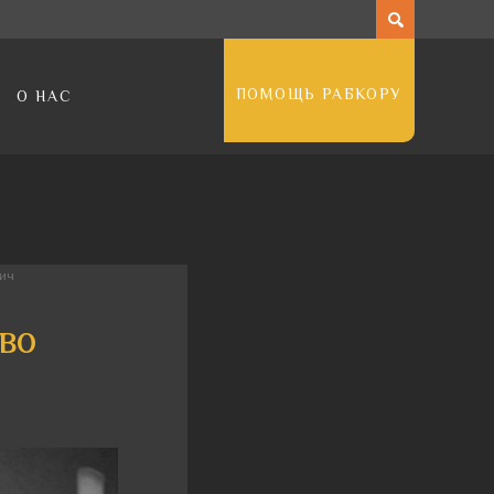
ПОМОЩЬ РАБКОРУ
О НАС
рич
Иво