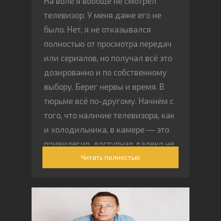
На воле я вообще не смотрел
телевизор. У меня даже его не
было. Нет, я не отказывался
полностью от просмотра передач
или сериалов, но получал всё это
дозированно и по собственному
выбору. Берег нервы и время. В
тюрьме всё по-другому. Начнём с
того, что наличие телевизора, как
и холодильника, в камере ― это
привилегия, доступная далеко не
Читать полностью
всем. А от привилегий, по крайней
мере, в такой ситуации, не
отказываются