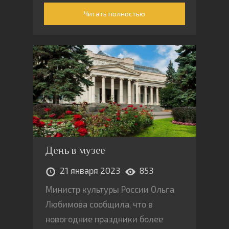
него вовлеченные, уже
Читать полностью
испытывают финансовый стресс
День в музее
21 января 2023
853
Министр культуры России Ольга
Любимова сообщила, что в
новогодние праздники более