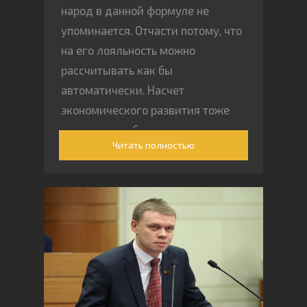
народ в данной формуле не
упоминается. Отчасти потому, что
на его лояльность можно
рассчитывать как бы
автоматически. Насчет
экономического развития тоже
можно не особенно
Читать полностью
заморачиваться. Если у нас есть
армия и флот, зачем нам
экономика?