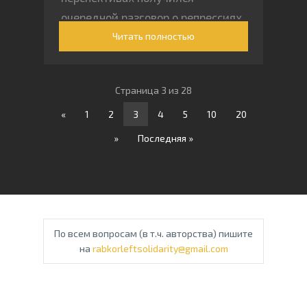
очередной разговор о репрессиях
Читать полностью
Страница 3 из 28
«
1
2
3
4
5
10
20
»
Последняя »
По всем вопросам (в т.ч. авторства) пишите
на
rabkorleftsolidarity@gmail.com