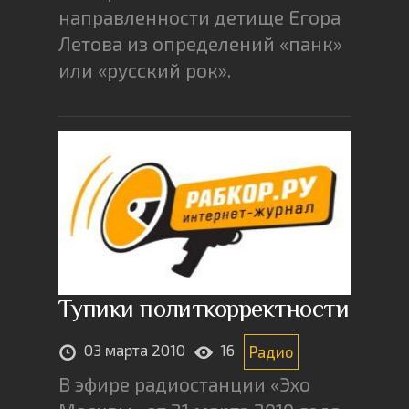
направленности детище Егора
Летова из определений «панк»
или «русский рок».
Тупики политкорректности
03 марта 2010
16
Радио
В эфире радиостанции «Эхо