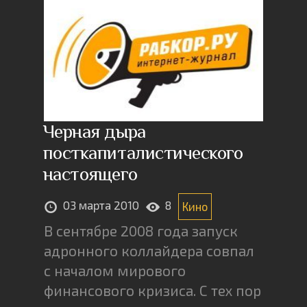
Черная дыра
посткапиталистического
настоящего
03 марта 2010
8
Кино
В сентябре 2008 года запуск
адронного коллайдера совпал
с началом мирового
финансового кризиса. С тех пор