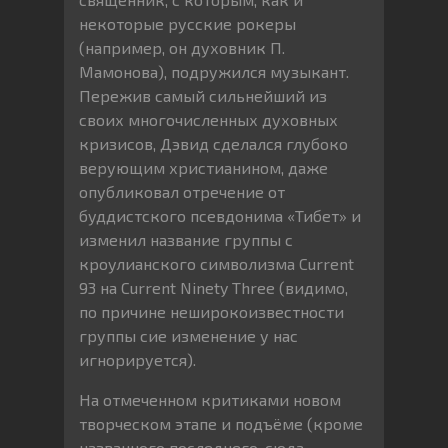
некоторые русские рокеры
(например, он духовник П.
Мамонова), подружился музыкант.
Пережив самый сильнейший из
своих многочисленных духовных
кризисов, Дэвид сделался глубоко
верующим христианином, даже
опубликовал отречение от
буддистского псевдонима «Тибет» и
изменил название группы с
кроулианского символизма Current
93 на Current Ninety Three (видимо,
по причине неширокоизвестности
группы сие изменение у нас
игнорируется).
На отмеченном критиками новом
творческом этапе и подъёме (кроме
названного последнего, сюда