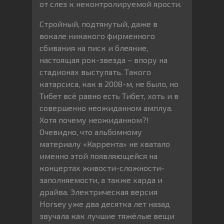
от слез к неконтролируемой ярости.
Стройный, подтянутый, даже в
вокале никакого фирменного
сбивания на писк и блеяние,
настоящая рок-звезда – впору на
стадионах выступать. Такого
катарсиса, как в 2008-м, не было, но
Тибет всё равно есть Тибет, хоть и в
совершенно неожиданном амплуа.
Хотя почему неожиданном?!
Очевидно, что альбомному
материалу «Каррента» не хватало
именно этой появляющейся на
концертах живости-сложности-
заполняемости, а также харда и
драйва. Электрическая версия
Horsey уже два десятка лет назад
звучала как лучшие тяжёлые вещи