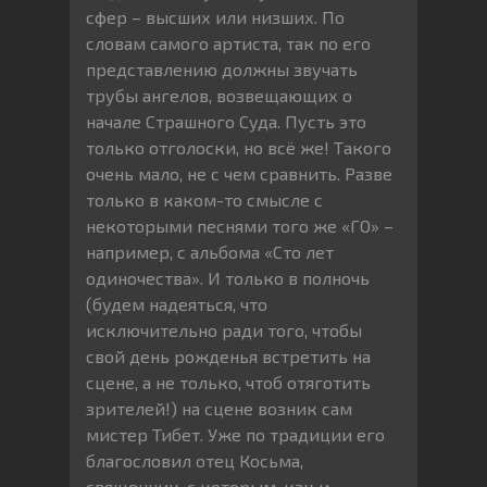
сфер – высших или низших. По
словам самого артиста, так по его
представлению должны звучать
трубы ангелов, возвещающих о
начале Страшного Суда. Пусть это
только отголоски, но всё же! Такого
очень мало, не с чем сравнить. Разве
только в каком-то смысле с
некоторыми песнями того же «ГО» –
например, с альбома «Сто лет
одиночества». И только в полночь
(будем надеяться, что
исключительно ради того, чтобы
свой день рожденья встретить на
сцене, а не только, чтоб отяготить
зрителей!) на сцене возник сам
мистер Тибет. Уже по традиции его
благословил отец Косьма,
священник, с которым, как и