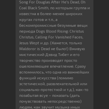
Song For Douglas After He's Dead, Oh
Coal Black Smith, по которым группа и
известна в более-менее широких
кругах готов и т.п., а
бескомпромиссные безумные вещи
периода Dogs Blood Rising: Christus
Christus, Calling For Vanished Faces,
Jesus Wept и др. (Кажется, только
Maldoror is Dead не было!) Вживую
мистический Дэвид Тибет и его
творчество производят просто
ошеломляющее впечатление. Сразу
вспомнилось, что одна из важнейших
функций искусства (помимо
эстетической, развлекательной или
социально-протестной и т.д.), как-то
позабытая всуе – показать (дать
почувствовать непосредственно)
людям, как звучит музыка иных