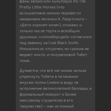
фаны запросили культовую All The
Pretty Little Horses (что
ассоциативно можно перевести
названием песенки А. Лаэртского –
«Дети хоронят коня»), отказал, и
только после торта и всеобщих
дружных «хэппибёрсдей» согласился
под завязку на Coal Black Smith.
Апокалипсис отсрочен, но сроков не
ведает никто, и полувековой Тибет
тоже…
Думается, что всё же никак нельзя
упрекнуть Тибета в потакании
вкусам толпы (имею в виду не
исполнение великолепной баллады, а
формальный поворот к более
массовому слушателю в его
творчестве) – как истинный