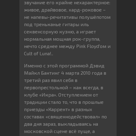
звучание его крайне нехарактерное:
живое, драйвовое, хард-роковое –
не напевы-речитативы полушёпотом
под треньканье гитары иль
секвенсорную кузню, а играет
нормальная мощная рок-группа,
нечто среднее между Pink Floyd'ом и
Cult of Luna!..
Именно с этой программой Дэвид
Майкл Бантинг 4 марта 2010 года в
третий раз явил себя в
первопрестольной – как всегда, в
клубе «Икра». Отступлением от
традиции стало то, что в прошлые
приезды «Каррент» в разных
составах «священнодействовал» по
два дня зараз, выкладываясь на
московской сцене всё пуще, а