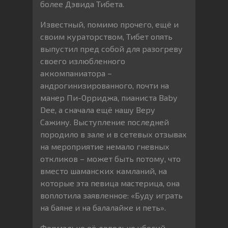
более Дэвида Тибета.
Известный, помимо прочего, ещё и
своим кураторством, Тибет опять
выпустил пред собой для разогреву
своего излюбленного
аккомпаниатора –
андрогинизированного, почти на
манер Пи-Орриджа, пианиста Baby
Dee, а сначала ещё нашу Веру
Сажину. Выступление последней
породило в зале и в сетевых отзывах
на мероприятие немало гневных
откликов – может быть потому, что
вместо шаманских камланий, на
которые эта певица мастерица, она
воплотила заявленное: «Буду играть
на баяне и на балалайке и петь».
Формально её довольно убогий