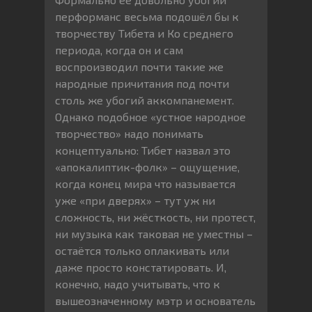
перформанс весьма подошёл бы к
творчеству Тибета и Ко среднего
периода, когда он и сам
воспроизводил почти такие же
народные причитания под почти
столь же убогий аккомпанемент.
Однако подобное «устное народное
творчество» надо понимать
концептуально: Тибет назвал это
«апокалиптик-фолк» – ощущение,
когда конец мира что называется
уже «при дверях» – тут уж ни
сложность, ни жёсткость, ни протест,
ни музыка как таковая не уместны –
остаётся только оплакивать или
даже просто констатировать. И,
конечно, надо учитывать, что к
вышеозначенному мэтр и основатель