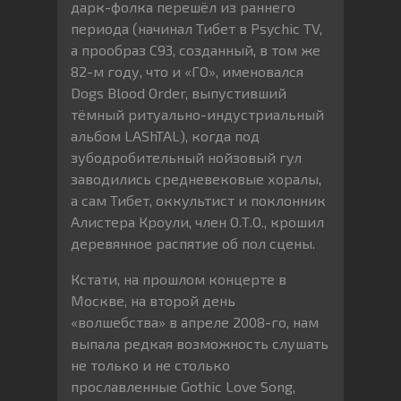
дарк-фолка перешёл из раннего
периода (начинал Тибет в Psychic TV,
а прообраз С93, созданный, в том же
82-м году, что и «ГО», именовался
Dogs Blood Order, выпустивший
тёмный ритуально-индустриальный
альбом LAShTAL), когда под
зубодробительный нойзовый гул
заводились средневековые хоралы,
а сам Тибет, оккультист и поклонник
Алистера Кроули, член О.Т.О., крошил
деревянное распятие об пол сцены.
Кстати, на прошлом концерте в
Москве, на второй день
«волшебства» в апреле 2008-го, нам
выпала редкая возможность слушать
не только и не столько
прославленные Gothic Love Song,