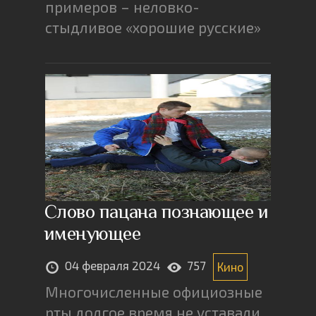
примеров – неловко-
стыдливое «хорошие русские»
Слово пацана познающее и
именующее
04 февраля 2024
757
Кино
Многочисленные официозные
рты долгое время не уставали