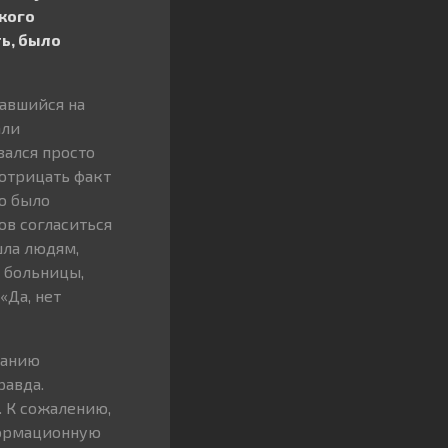
акого
ь, было
давшийся на
али
зался просто
 отрицать факт
о было
ов согласиться
шла людям,
 больницы,
«Да, нет
панию
равда.
. К сожалению,
формационную