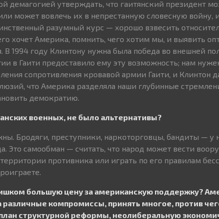
той демагогией утверждать, что гаитянский президент м
или может вовлечь их в непрестанную словесную войну, 
динственный разумный курс — хорошо взвесить относите
его хочет Америка, помнить, чего хотим мы, и выявить о
. В 1994 году Клинтону нужна была победа во внешней по
и в Гаити предоставило ему эту возможность; нам нуже
ления сопротивления кровавой армии Гаити, и Клинтон да
ллюзий, что Америка разделяла наши глубинные стремлени
ановить демократию.
канских военных, не было альтернативы?
ны. Бродяги, преступники, наркоторговцы, бандиты — у 
да. Это самообман — считать, что народ может вести воо
а территории противника или играть по его правилам бес
проиграете.
лишком большую цену за американскую поддержку? Ам
на различные компромиссы, принять многое, против чег
 план структурной реформы, неолиберальную эконом