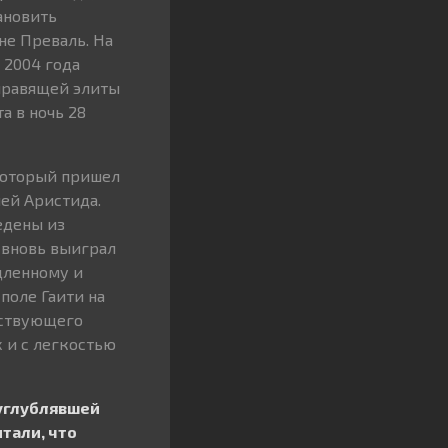
ановить
не Преваль. На
 2004 года
 правящей элиты
а в ночь 28
 который пришел
лей Аристида.
едены из
 вновь выиграл
дленному и
оле Гаити на
йствующего
х и с легкостью
 углублявшей
тали, что