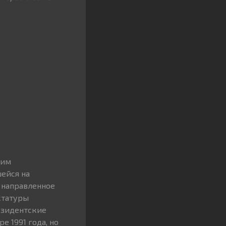
ким
ейся на
 направленное
ктатуры
езидентские
е 1991 года, но