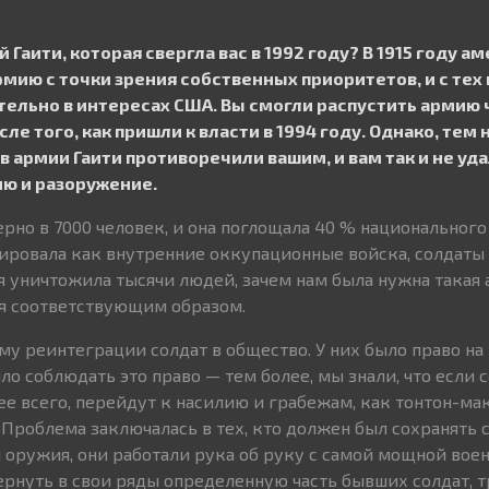
й Гаити, которая свергла вас в 1992 году? В 1915 году 
мию с точки зрения собственных приоритетов, и с тех 
ельно в интересах США. Вы смогли распустить армию 
ле того, как пришли к власти в 1994 году. Однако, тем 
в армии Гаити противоречили вашим, и вам так и не уд
ю и разоружение.
рно в 7000 человек, и она поглощала 40 % национального
нировала как внутренние оккупационные войска, солдаты 
 уничтожила тысячи людей, зачем нам была нужна такая
я соответствующим образом.
у реинтеграции солдат в общество. У них было право на 
о соблюдать это право — тем более, мы знали, что если 
рее всего, перейдут к насилию и грабежам, как тонтон-м
. Проблема заключалась в тех, кто должен был сохранять с
и оружия, они работали рука об руку с самой мощной вое
ернуть в свои ряды определенную часть бывших солдат, 