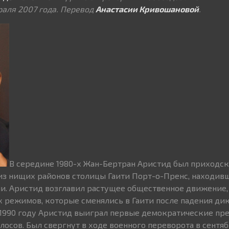
раля 2007 года. Перевод
Анастасии Кривошановой
.
В середине 1980-х Жан-Бертран Аристид был приходс
з нищих районов столицы Гаити Порт-о-Пренс, находивш
и. Аристид возглавил растущее общественное движение,
 режимов, которые сменялись в Гаити после падения ди
В 1990 году Аристид выиграл первые демократические пр
лосов. Был свергнут в ходе военного переворота в сентябр