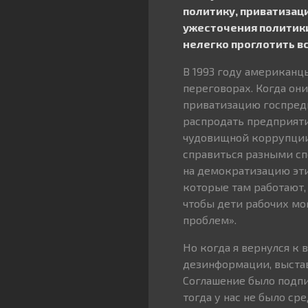
политику, приватизаци
ужесточения политики
нелегко проглотить вс
В 1993 году американц
переговорах. Когда он
приватизацию госпредпр
распродать предприяти
чудовищной коррупции 
справиться разными сп
на демократизацию эти
которые там работают,
чтобы дети рабочих мо
проблем».
Но когда я вернулся к 
дезинформации, выста
Соглашение было подпис
тогда у нас не было с