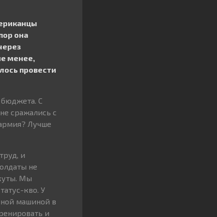
американцы
пор она
через
не менее,
алось провести
 бюджета. С
не сражались с
 армия? Лучше
труд, и
солдаты не
акуты. Мы
татус-кво. У
нной машиной в
тренировать и