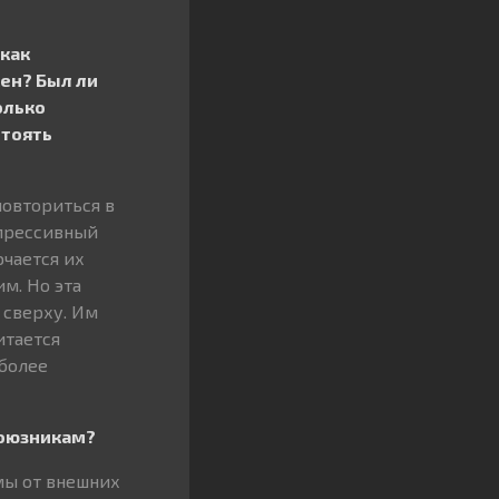
 как
ен? Был ли
олько
стоять
повториться в
епрессивный
ючается их
м. Но эта
 сверху. Им
итается
 более
союзникам?
мы от внешних