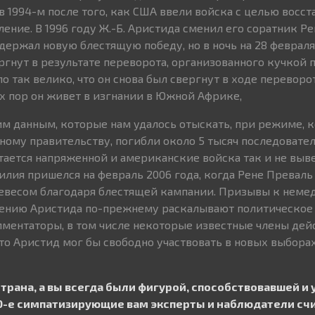
в 1994-м после того, как США ввели войска с целью восст
ние. В 1996 году Ж.-Б. Аристида сменил его соратник Ре
держал новую блестящую победу, но в ночь на 28 февраля
ргнут в результате переворота, организованного кучкой
о так велико, что он снова был свергнут в ходе переворот
тех пор он живет в изгнании в Южной Африке,
им данным, которые нам удалось отыскать, при режиме,
ному правительству, погибли около 5 тысяч последовате
стается напряженной и американские войска так и не выв
силия пришелся на февраль 2006 года, когда Рене Преваль
евесом благодаря блестящей кампании. Призывы к неме
ению Аристида по-прежнему раскалывают политическое п
мментаторы, в том числе некоторые известные члены де
что Аристид мог бы свободно участвовать в новых выбора
страна, а вы всегда были фигурой, способствовавшей и
90-е симпатизирующие вам эксперты и наблюдатели счи