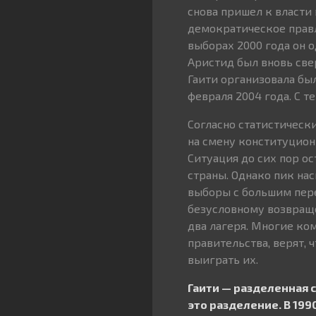
снова пришел к власти 
демократическое правле
выборах 2000 года он о
Аристид был вновь све
Гаити организовала был
февраля 2004 года. С 
Согласно статистическ
на смену конституцион
Ситуация до сих пор о
страны. Однако пик на
выборы с большим пер
безусловному возвращ
два лагеря. Многие ко
правительства, верят, 
выиграть их.
Гаити — разделенная 
это разделение. В 19