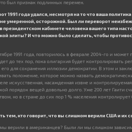
Это был признак подлинных перемен.
т 1991 года удался, несмотря на то что ваша политика
не умеренной, осторожной. Был ли переворот неизбеж
 в президентском кабинете человека вашего типа наст
кой элиты? И что можно было сделать, чтобы противо
нтябре 1991 года, повторилось в феврале 2004-го и может 
дет до тех пор, пока олигархия будет контролировать р
ь его для сохранения иллюзии демократии. В этом и закл
ивать положение, которое можно назвать демократически
еле искусственная, насажденная извне и контролируемая
кой порядок вещей довольно долго. Уже 200 лет Гаити сч
вом, но в стране до сих пор 1 % населения контролирует
ть тем, кто говорит, что вы слишком верили США и их 
 мы верили в американцев? Были ли мы слишком зависи