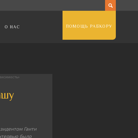
ПОМОЩЬ РАБКОРУ
О НАС
ависимость»
ашу
зидентом Гаити
нтервью было