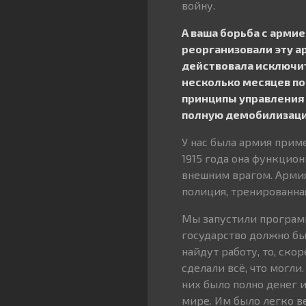
войну.
А ваша борьба с армие
реорганизовали эту ар
действовала исключит
несколько месяцев пос
принципы управления 
полную демобилизаци
У нас была армия приме
1915 года она функцио
внешним врагом. Армия
полиция, тренированна
Мы запустили программ
государство должно был
найдут работу, то, ско
сделали всё, что могли
них было полно денег 
мире. Им было легко в