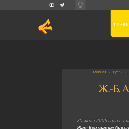
ГЛАВН
Главная
Рубрики
Ж.-Б. 
20 июля 2006 года кан
Жан-Бертраном Арист