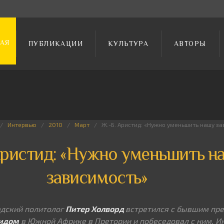
АЯ
ПУБЛИКАЦИИ
КУЛЬТУРА
АВТОРЫ
Интервью
2010
Март
Ж.-Б. Аристид: «Нужно уменьшить нашу з
Аристид: «Нужно уменьшить н
зависимость»
адский политолог
Питер Холворд
встретился с бывшим пре
идом
в Южной Африке в Претории и побеседовал с ним. И