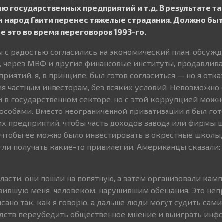
ю государственных предприятий и т.д. В результате т
 народ Гаити перенес тяжелые страдания. Должно быт
е это во время переговоров 1993-го.
ы с радостью согласились на экономический план, обсуж
и, через МВФ и другие финансовые институты, продавлив
иятий, я, в принципе, был готов согласиться — но я отка
я частным инвесторам, без всяких условий. Невозможно
в государственном секторе, но с этой коррупцией можн
особами. Вместо неограниченной приватизации я был гот
х предприятий, чтобы часть доходов завода или фирмы 
 чтобы ее можно было инвестировать в окрестные школы,
гли получать какие-то привилегии. Американцы сказали: 
власти, они пошли на попятную, а затем организовали кам
вившую меня человеком, нарушившим обещания. Это неп
ано так, как я говорю, а дальше люди могут судить сами
редств переубедить общественное мнение и выиграть ин