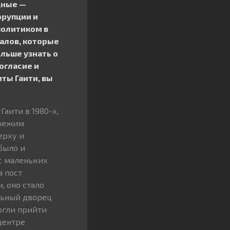
дные —
ррупции и
политиком в
уалов, которые
ольше узнать о
согласие и
ты Гаити, вы
аити в 1980-х,
 режим
ерху и
было и
с маленьких
а пост
, оно стало
льный дворец
огли прийти
центре