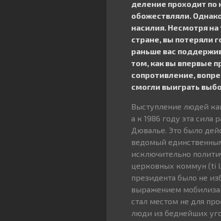
деление проходит по 
обожествляли. Однако
насилия. Несмотря на
стране, вы потеряли 
раньше вас поддержива
том, как вы впервые п
сопротивление, вопре
смогли выиграть выбо
Выступление людей как
а к 1986 году эта сила
Дювалье. Это было дей
ведомый единственным
исключительно политич
церковных коммун (ti l
президента было не из
выражением мобилизаци
стал местом не для пр
люди из беднейших уго