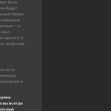
ожет быть
или будет
льный баланс
птимальные
литике — и
н был
л нам его. У
я, но без нее
них есть
руженную
смысленно и
ерика
о вы всегда
ическую