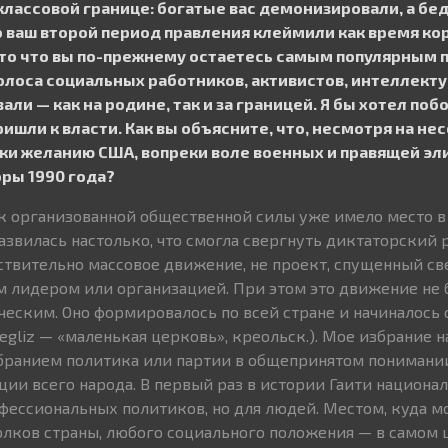
классовой границе: богатые вас демонизировали, а бе
 ваш второй период правления клеймили как время ко
 то что вы по-прежнему остаетесь самым популярным 
голоса социальных работников, активистов, интеллект
ли — как на родине, так и за границей. Я бы хотел поб
ришли к власти. Как вы объясните, что, несмотря на не
ки желанию США, вопреки воле военных и правящей эли
ры 1990 года?
 организованной общественной силы уже имело место в Г
 развилась настолько, что смогла свергнуть диктаторский
ствительно массовое движение, не проект, спущенный св
 лидером или организацией. При этом это движение не 
еским. Оно формировалось по всей стране и начиналось 
egliz — «маленькая церковь», креольск.). Мое избрание н
бранием политика или партии в общепринятом понимании
и всего народа. В первый раз в истории Гаити национа
офессиональных политиков, но для людей. Местом, куда м
лков страны, любого социального положения — в самом 