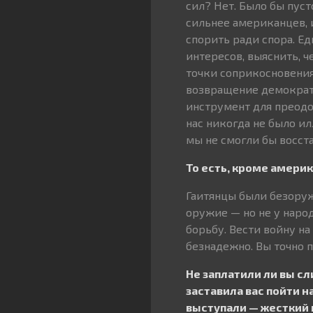
сил? Нет. Было бы пус
сильнее американцев, 
спорить ради спора. Е
интересов, выяснить, ч
точки соприкосновения
возвращение демократи
инструмент для преодо
нас никогда не было и
мы не смогли бы восст
То есть, кроме амери
Гаитянцы были безоруж
оружие — но не у наро
борьбу. Вести войну н
безнадежно. Вы точно 
Не заплатили ли вы с
заставила вас пойти 
выступали — жесткий