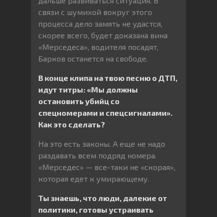
дальше развиваться ситуация. В
связи с шумихой вокруг этого
процесса дело замять не удастся,
скорее всего, будет доказана вина
«Мерседеса», водителя посадят,
Барков останется на свободе.
В конце клипа на твою песню о ДТП,
идут титры: «Мы должны
остановить убийц со
спецномерами и спецсигналами».
Как это сделать?
На это есть законы. А еще не надо
раздавать всем подряд номера.
«Мерседес» — все-таки не «скорая»,
которая едет к умирающему.
Ты знаешь, что люди, далекие от
политики, готовы устраивать