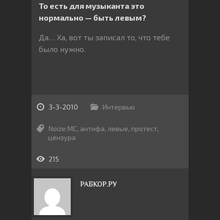
То есть для музыканта это
нормально — быть левым?
Да… Ха, вот ты записал то, что тебе
было нужно.
3-3-2010
Интервью
Noize MC
,
антифа
,
левые
,
протест
,
цензура
215
РАБКОР.РУ