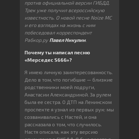
против официальной версии ГИБДД.
Трек уже получил всероссийскую
известность. О новой песне Noize MC
и его взглядах на жизнь с ним
побеседовал корреспондент
Рабкор.ру
Павел Никулин
.
Почему ты написал песню
«Мерседес S666»?
Я имею личную заинтересованность.
Дело в том, что погибшие — близкие
родственники моей подруги,
Анастасии Александриной. За рулем
была ее сестра. О ДТП на Ленинском
проспекте я узнал из первых рук: мы
созванивались с Настей, и она
рассказала о том, что случилось.
Настя описала, как эту версию