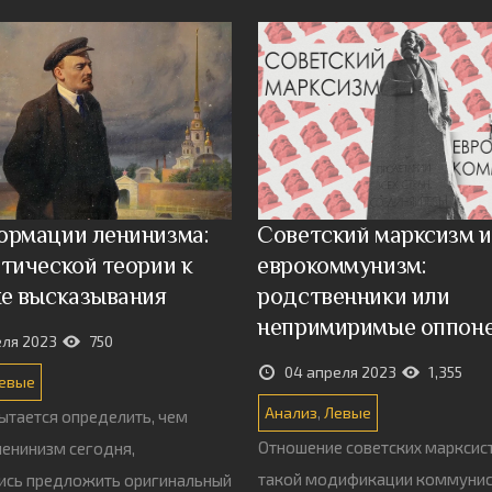
ормации ленинизма:
Советский марксизм и
тической теории к
еврокоммунизм:
ке высказывания
родственники или
непримиримые оппон
еля 2023
750
04 апреля 2023
1,355
евые
Анализ
,
Левые
ытается определить, чем
Отношение советских марксис
ленинизм сегодня,
такой модификации коммунис
ись предложить оригинальный