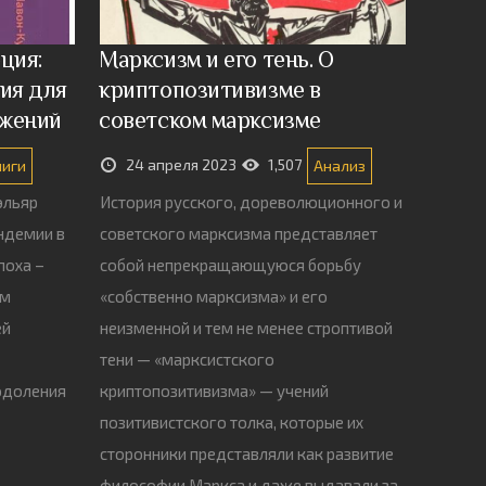
ция:
Марксизм и его тень. О
ия для
криптопозитивизме в
ижений
советском марксизме
24 апреля 2023
1,507
ниги
Анализ
эльяр
История русского, дореволюционного и
андемии в
советского марксизма представляет
поха –
собой непрекращающуюся борьбу
ем
«собственно марксизма» и его
ей
неизменной и тем не менее строптивой
тени — «марксистского
еодоления
криптопозитивизма» — учений
позитивистского толка, которые их
сторонники представляли как развитие
философии Маркса и даже выдавали за