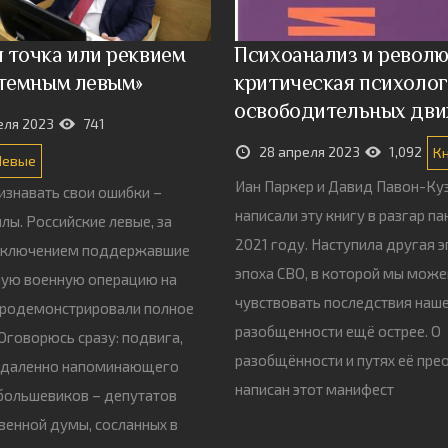
 точка или реквием
Психоанализ и револю
стемным левым»
критическая психолог
освободительных дв
еля 2023
741
28 апреля 2023
1,092
К
Левые
Иан Паркер и Давид Павон-Ку
изнавать свои ошибки –
написали эту книгу в разгар п
илы. Российские левые, за
2021 году. Наступила другая э
сключением поддержавшие
эпоха СВО, в которой мы мож
ную военную операцию на
чувствовать последствия наш
продемонстрировали полное
разобщенности ещё острее. О
 Оговорюсь сразу: подвига,
разобщённости и путях её пр
отдаленно напоминающего
написан этот манифест
большевиков – депутатов
венной думы, сосланных в