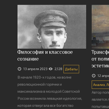
Философия и классовое
Трансф
сознание
от поли
эстети
13 апреля 2023
2,128
Дебаты
12 апр
В начале 1920-х годов, на волне
революционной горячки и
Анализ
,
Л
максимализма в молодой Советской
Автор поп
России возникла левацкая идеология,
является 
которая отвергала все богатство
попытавш