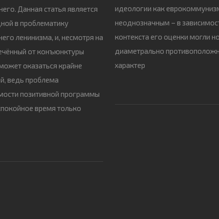
идеологии как еврокоммуниз
 него. Данная статья является
неоднозначным – в зависимос
ной в проблематику
контекста его оценки могли н
его ленинизма, и, несмотря на
диаметрально противополож
ечённый от конъюнктуры
характер
 может оказаться крайне
й, ведь проблема
мости позитивной программы
спокойное время только