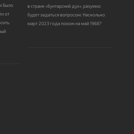
м было
в стране «бунтарский дух», разумно
ти от
будет задаться вопросом: Насколько
осить
март 2023 года похож на май 1968?
ный