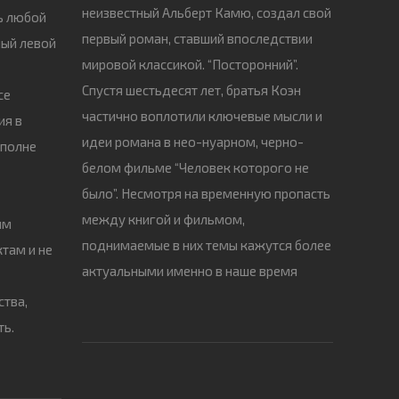
неизвестный Альберт Камю, создал свой
ь любой
первый роман, ставший впоследствии
ный левой
мировой классикой. “Посторонний”.
Спустя шестьдесят лет, братья Коэн
се
частично воплотили ключевые мысли и
ия в
идеи романа в нео-нуарном, черно-
вполне
белом фильме “Человек которого не
было”. Несмотря на временную пропасть
между книгой и фильмом,
ым
поднимаемые в них темы кажутся более
там и не
актуальными именно в наше время
ства,
ть.