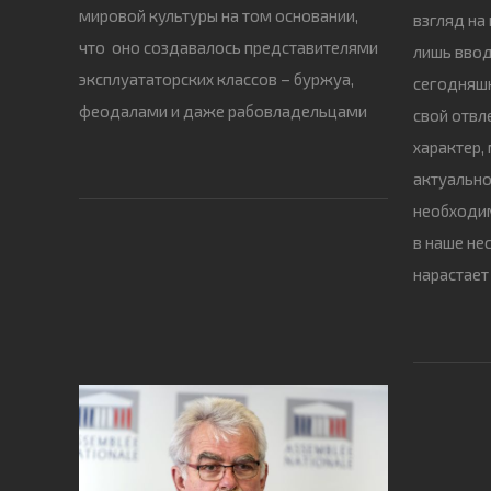
мировой культуры на том основании,
взгляд на
что оно создавалось представителями
лишь ввод
эксплуататорских классов – буржуа,
сегодняшн
феодалами и даже рабовладельцами
свой отвл
характер,
актуально
необходи
в наше не
нарастает