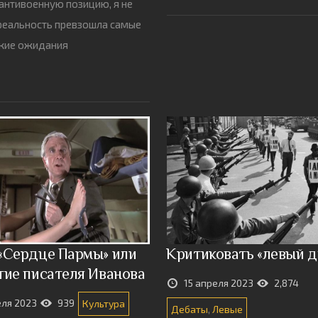
 антивоенную позицию, я не
реальность превзошла самые
ские ожидания
«Сердце Пармы» или
Критиковать «левый 
тие писателя Иванова
15 апреля 2023
2,874
еля 2023
939
Культура
Дебаты
,
Левые