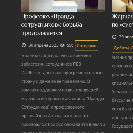
Профсоюз «Правда
Жирная
сотрудников»: борьба
по «си
продолжается
29 апр
30 апреля 2023
556
Интервью
Дебаты
,
Более месяца прошло со времени
Умение пр
забастовки сотрудников ПВЗ
признак с
Wildberries, которая прогремела на всю
редким и
страну и даже за её пределами. В
специаль
рамках поддержки наших товарищей
Украине, 
мы взяли интервью у активиста “Правды
бессилие.
Сотрудников” и профсоюзного
хотя бы 
органайзера Антона и узнали, что
поступок 
произошло с профсоюзом за это время и
Государст
почему их забастовка освещалась даже