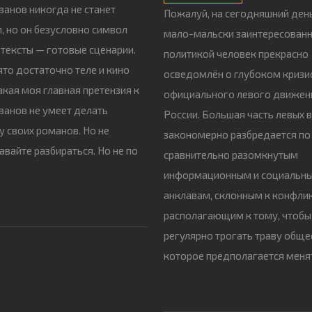
ванов никогда не станет
Пожалуй, на сегодняшний ден
, но он безусловно символ
мало-мальски заинтересован
о тексты — готовые сценарии.
политикой человек прекрасно
ято достаточно теле и кино
осведомлён о глубоком кризи
акая моя главная претензия к
официального левого движен
ванов не умеет делать
России. Большая часть левых 
у своих романов. Но не
закономерно разбредается по
Давайте разбираться. Но не по
сравнительно разомкнутым
информационным и социальн
анклавам, склонным к конфлик
располагающим к тому, чтобы
регулярно трогать траву обще
которое предполагается меня