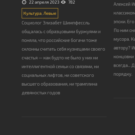
22 апреля 2023
782
Алексей И
классиком
Культура
,
Левые
эпохи. Ег
Социолог Элизабет Шимпфессль
По ним сн
общалась с образцовыми буржуями и
мусора. К
поняла, что российские богачи тоже
автору? И
склонны считать себя кузнецами своего
концовки 
счастья — как будто не было у них ни
всегда... 
интеллигентной семьи со связями, ни
порядку.
социальных лифтов, ни советского
высшего образования, ни трамплина
девяностых годов