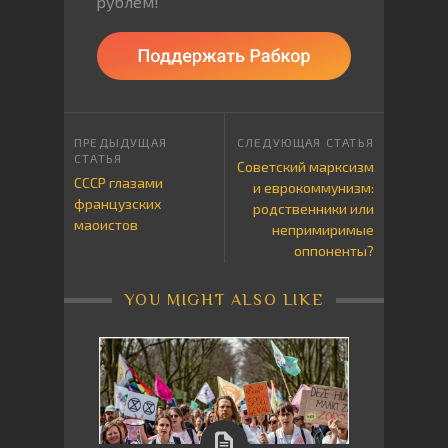
рублём!
Советский марксизм
СССР глазами
и еврокоммунизм:
французских
родственники или
маоистов
непримиримые
оппоненты?
YOU MIGHT ALSO LIKE