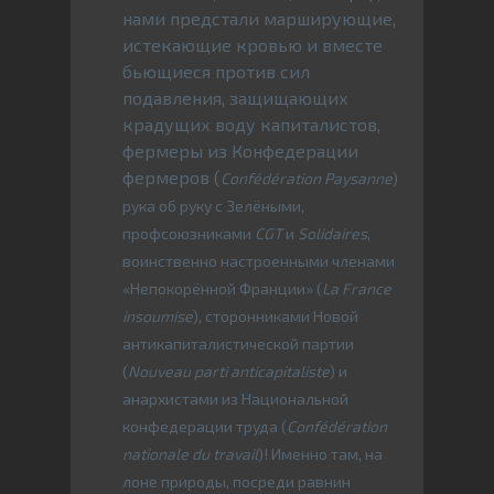
нами предстали марширующие,
истекающие кровью и вместе
бьющиеся против сил
подавления, защищающих
крадущих воду капиталистов,
фермеры из Конфедерации
фермеров (
Confédération Paysanne
)
рука об руку с Зелёными,
профсоюзниками
CGT
и
Solidaires
,
воинственно настроенными членами
«Непокорённой Франции» (
La France
insoumise
), сторонниками Новой
антикапиталистической партии
(
Nouveau parti anticapitaliste
) и
анархистами из Национальной
конфедерации труда (
Confédération
nationale du travail
)! Именно там, на
лоне природы, посреди равнин