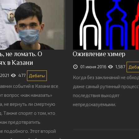
, не ломать. О
Оживление химер
ях в Казани
01 июня 2016
1,587
Деб
 2021
477
Дебаты
Когда без заклинаний не обхо
авних событий в Казани все
даже самый рутинный процесс
 вопрос «как наказать»
последствия выходят
а, не вернуть ли смертную
непредсказуемыми.
 д. Также спорят о том, кто
 как предотвратить
е подобного. Этот второй