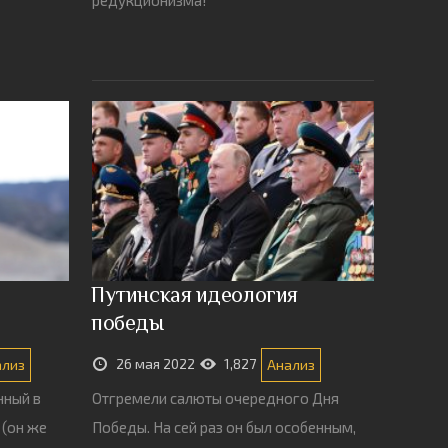
Путинская идеология
победы
26 мая 2022
1,827
ализ
Анализ
нный в
Отгремели салюты очередного Дня
 (он же
Победы. На сей раз он был особенным,