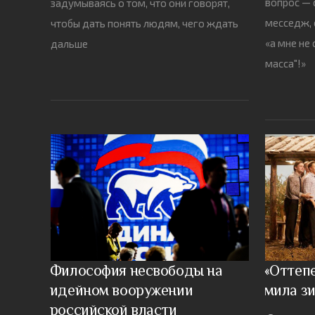
вопрос — 
задумываясь о том, что они говорят,
месседж, 
чтобы дать понять людям, чего ждать
«а мне не 
дальше
масса"!»
Философия несвободы на
«Оттепе
идейном вооружении
мила з
российской власти