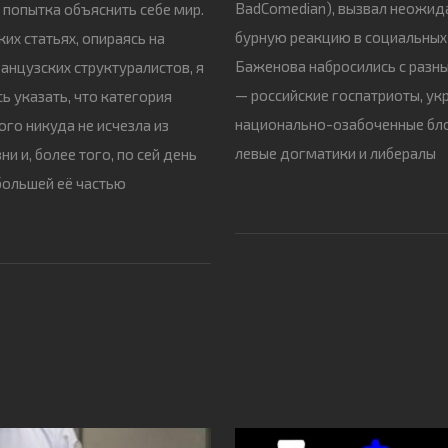
BadComedian), вызвал неожид
 попытка объяснить себе мир.
бурную реакцию в социальных 
ких статьях, опираясь на
Баженова набросились с разны
анцузских структуралистов, я
— российские госпатриоты, ук
ь указать, что категория
национально-озабоченные бл
го никуда не исчезла из
левые догматики и либералы
и и, более того, по сей день
большей её частью