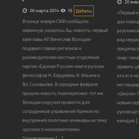
20 янв
06 марта 2014
16
Дебаты
«Первый к
В конце января СМИ сообщили
дал пово
невинную, казалось бы, новость: первый
резонанса
замглавы АП Вячеслав Володин
ряд медиа
подарил главам регионов и
пределы з
руководителям местных отделений
пиар-тала
партии «Единая Россия» книги русских
привить у
философов Н. Бердяева, И. Ильина и
кто его н
Вл. Соловьёва. В середине февраля
нестандар
прошла новость поинтереснее: тот же
«Школа» Г
Володин поручил провести для
новым се
сотрудников управлений Кремля по
руководст
внутренней политике семинары на тему
каждую [
«русского консерватизма».
Одновременно […]