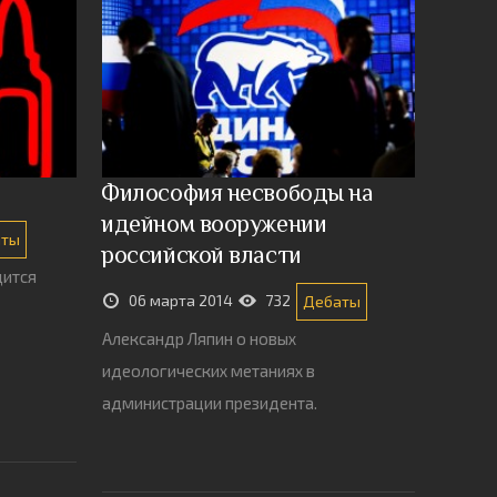
Философия несвободы на
идейном вооружении
аты
российской власти
дится
06 марта 2014
732
Дебаты
Александр Ляпин о новых
идеологических метаниях в
администрации президента.