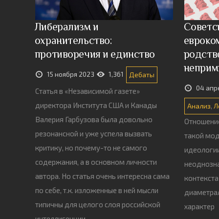
Либерализм и
Советс
охранительство:
евроко
противоречия и единство
родств
неприм
15 ноября 2023
1,361
Дебаты
04 апр
Статья в «Независимой газете»
директора Института США и Канады
Анализ
,
Л
Валерия Гарбузова была довольно
Отношение
резонансной и уже успела вызвать
такой мо
критику, но почему-то не самого
идеологи
содержания, а в основном личности
неоднозна
автора. Но статья очень интересна сама
контекста
по себе, т.к. изложенные в ней мысли
диаметра
типичны для целого слоя российской
характер
интеллигенции