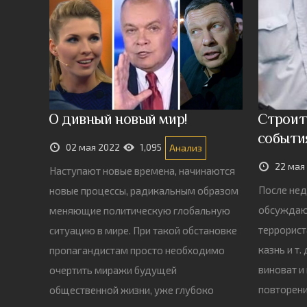
О дивный новый мир!
Строить
событи
02 мая 2022
1,095
Анализ
22 мая
Наступают новые времена, начинаются
После нед
новые процессы, радикальным образом
обсуждают
меняющие политическую глобальную
террорист
ситуацию в мире. При такой обстановке
казнь и т.
пропагандистам просто необходимо
виноват и
очертить миражи будущей
повторени
общественной жизни, уже глубоко