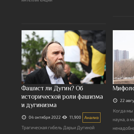
Фашист ли Дугин? Об
Мифоло
исторической роли фашизма
22 авг
и дугинизма
Когда мы 
04 октября 2022
11,900
Анализ
наука, а 
Трагическая гибель Дарьи Дугиной
ненадобно