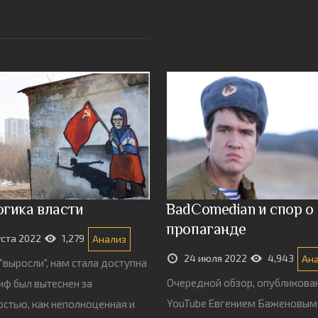
гика власти
BadComedian и спор о
пропаганде
уста 2022
1,279
Анализ
24 июля 2022
4,943
Ан
"выросли", нам стала доступна
Очередной обзор, опубликова
миф был вытеснен за
YouTube Евгением Баженовым
стью, как неполноценная и