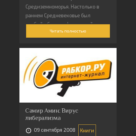
Средиземноморья. Настолько в
раннем Средневековье был
слабый обмен информацией
Читать полностью
даже между крупными
торговыми городами. А вот был
бы уже в те времена интернет и
«Живой журнал», все могло бы
сложиться по-другому.
Самир Амин: Вирус
либерализма
09 сентября 2008
Книги