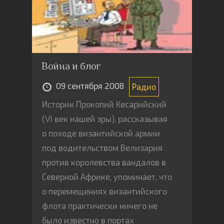
российского населения к ГМ-
продукции, наша страна такой
маркировкой себя не утруждает.
Но насколько обоснованы наши
Война и блог
волнения? Может, они результат
обычных газетных сплетен и
09 сентября 2008
Радио
политической борьбы? Ведь так
Историк Прокопий Кесарийский
легко спекулировать на чувствах
(VI век нашей эры), рассказывая
непросвещенных граждан,
о походе византийской армии
знающих о генетике только из
под водительством Велизария
желтой прессы.
против королевства вандалов в
Северной Африке, упоминает, что
о перемещениях византийского
флота практически ничего не
было известно в портах