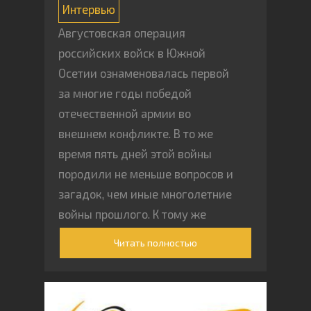
Интервью
Августовская операция
российских войск в Южной
Осетии ознаменовалась первой
за многие годы победой
отечественной армии во
внешнем конфликте. В то же
время пять дней этой войны
породили не меньше вопросов и
загадок, чем иные многолетние
войны прошлого. К тому же
именно победа часто требует
Читать полностью
особого мужества: наряду с
героизмом солдат и искусством
военачальников вспомнить и о