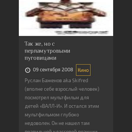
американское государство
эволюционировало в слугу
интересов капитала и только
его. Эта модель ныне
насаждается в глобальных
Так же, но с
масштабах. Империализм США
перламутровыми
будет отличаться большой
пуговицами
степенью, выражаемой в
разграблении ресурсов и
09 сентября 2008
Кино
уничтожении жизни бедных
Руслан Баженов aka Skifred
людей. Издательство: Европа,
(вполне себе взрослый человек)
2007 г. Интегральный переплет,
посмотрел мультфильм для
168 стр. ISBN 978-5-9739-0108-0
детей «ВАЛЛ-И». И остался этим
Тираж: 2000 экз. Формат:
мультфильмом глубоко
70x100/32
недоволен. Он не нашел там
правильной классовой позиции,