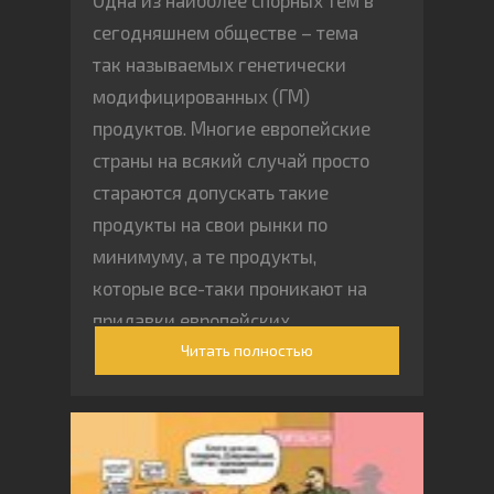
Одна из наиболее спорных тем в
сегодняшнем обществе – тема
так называемых генетически
модифицированных (ГМ)
продуктов. Многие европейские
страны на всякий случай просто
стараются допускать такие
продукты на свои рынки по
минимуму, а те продукты,
которые все-таки проникают на
прилавки европейских
Читать полностью
магазинов, всегда должны быть
надлежащим образом
промаркированы. Несмотря на
крайне подозрительное, если не
сказать больше, отношение