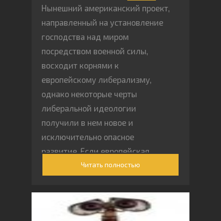
Нынешний американский проект,
направленный на установление
господства над миром
посредством военной силы,
восходит корнями к
европейскому либерализму,
однако некоторые черты
либеральной идеологии
получили в нем новое и
исключительно опасное
развитие. Если европейская
Читать полностью
политическая культура, начиная
с Французской революции,
отдавала центральное место
понятиям равенства,