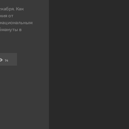
екабря. Как
ния от
 национальным
бмануты в
14