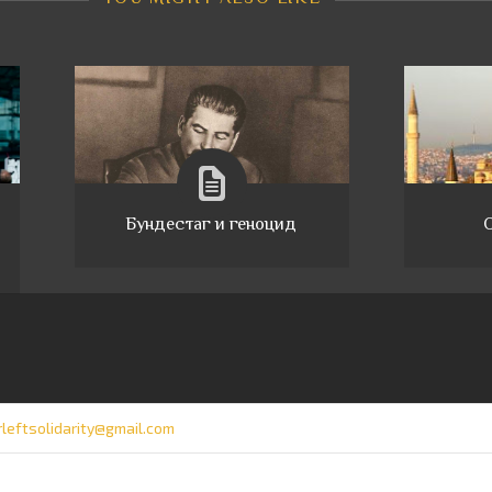
Бундестаг и геноцид
О
rleftsolidarity@gmail.com