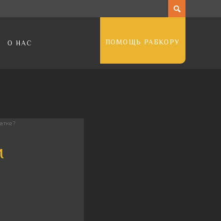
ПОМОЩЬ РАБКОРУ
О НАС
татке?
м