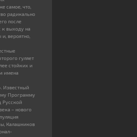
е самое, что,
ство радикально
его после
 к выходу на
 и, вероятно,
естные
оторого гуляет
лее стойких и
ем имена
». Известный
аму Программу
ц Русской
ека – нового
ипуляция
ы, Калашников
онал-