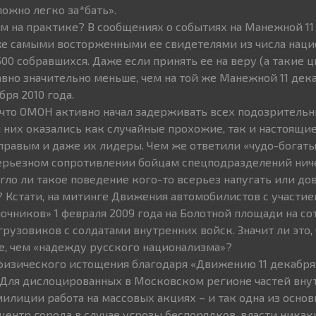
ожно легко за*бать».
м на практике? В сообщениях о событиях на Манежной 11 
же самыми восторженными ее свидетелями из числа наци
500 собравшихся. Даже если принять ее на веру (а такие
авно значительно меньше, чем на той же Манежной 11 дек
ря 2010 года.
, что ОМОН активно начал задерживать всех подозритель
 них оказались как случайные прохожие, так и настоящи
правым и даже их лидеры. Чем же ответили «чудо-богат
серьезном сопротивлении бойцам спецподразделений ниче
гло ли такое поведение кого-то всерьез напугать или до
 Кстати, на митинге Движения автомобилистов с участие
очников» 1 февраля 2009 года на Болотной площади на со
рузовиков с солдатами внутренних войск. Значит ли это, 
е, чем «надежду русского национализма»?
 физического истощения благодаря «Движению 11 декабря
 Для дислоцированных в Московском регионе частей вну
илиции работа на массовых акциях – и так одна из основ
центр города в случае угрозы беспорядков, власти никак