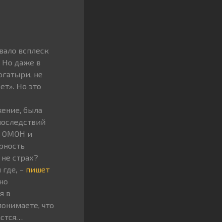
вало всплеск
 Но даже в
огатыри, не
ет». Но это
жение, была
 последствий
в ОМОН и
ярность
 не страх?
 где, –
пишет
но
я в
понимаете, что
астся…