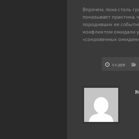
Впрочем, пока столь г
показывает практика, 
породивших ее событи
конфликтом ожидали ув
«сокровенных ожидани
1-1-2011
Р