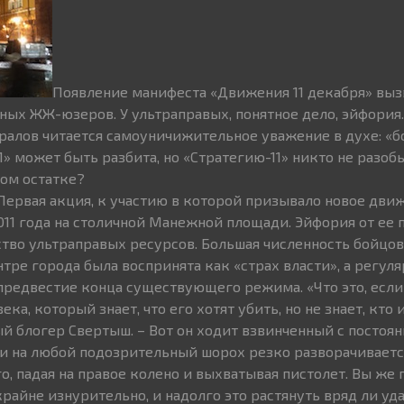
Появление манифеста «Движения 11 декабря» выз
ых ЖЖ-юзеров. У ультраправых, понятное дело, эйфория.
ралов читается самоуничижительное уважение в духе: «б
1» может быть разбита, но «Стратегию-11» никто не разобь
хом остатке?
 Первая акция, к участию в которой призывало новое дви
2011 года на столичной Манежной площади. Эйфория от ее
тво ультраправых ресурсов. Большая численность бойцо
тре города была воспринята как «страх власти», а регул
предвестие конца существующего режима. «Что это, если
ка, который знает, что его хотят убить, но не знает, кто и
й блогер Свертыш. – Вот он ходит взвинченный с постоян
и на любой подозрительный шорох резко разворачиваетс
, падая на правое колено и выхватывая пистолет. Вы же 
райне изнурительно, и надолго это растянуть вряд ли уд