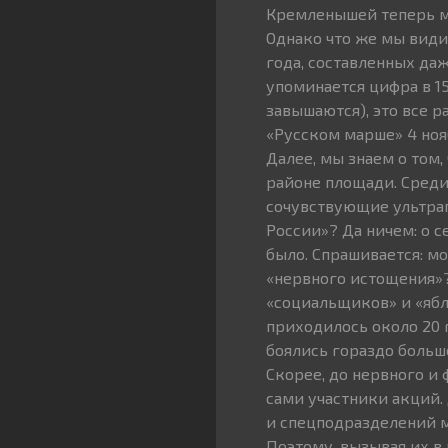
Кремленышей теперь м
Однако что же мы види
года, составленных да
упоминается цифра в 1
завышаются), это все р
«Русском марше» 4 нояб
Далее, мы знаем о том
районе площади. Среди
сочувствующие ультра
России»? Да ничем: о 
было. Спрашивается: мо
«нервного истощения»?
«социальщиков» и «ябл
приходилось около 20 г
боялись гораздо больш
Скорее, до нервного и
сами участники акций.
и спецподразделений м
Поэтому, вызывая их в 