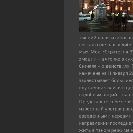
эмоций политизированн
постах отдельных либе
мы». Мол, «Стратегия-3
эмоции – а что же в су
Сначала – о действиях.
намечена на 11 января 
захлестывает большинс
внутренних войск в цен
подобных акций – как 
Представьте себе челове
известный ультраправы
взведенными нервами 
направлении последнего
жить в таком режиме к