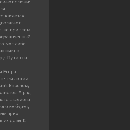
ускают слюни:
Для
то касается
дполагает
, но при этом
 ограниченный
го мог либо
ашников. –
у. Путин на
и Егора
ителей акции
ий. Впрочем,
листов. А ряд
ного стадиона
ого не будет,
щим ярко
 из дома 15