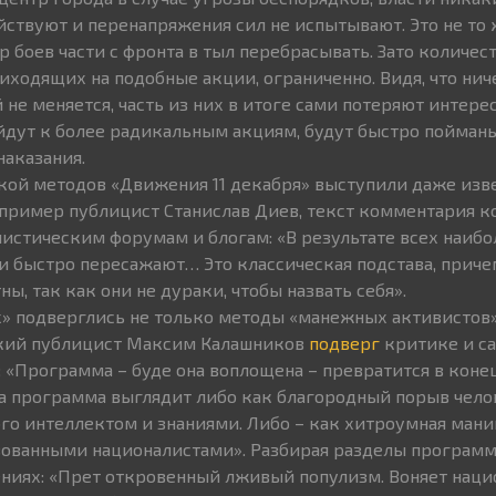
ствуют и перенапряжения сил не испытывают. Это не то ж
ар боев части с фронта в тыл перебрасывать. Зато количе
иходящих на подобные акции, ограниченно. Видя, что нич
не меняется, часть из них в итоге сами потеряют интерес
ейдут к более радикальным акциям, будут быстро пойманы
наказания.
икой методов «Движения 11 декабря» выступили даже изв
пример публицист Станислав Диев, текст комментария к
истическим форумам и блогам: «В результате всех наибо
и быстро пересажают… Это классическая подстава, прич
ы, так как они не дураки, чтобы назвать себя».
» подверглись не только методы «манежных активистов
кий публицист Максим Калашников
подверг
критике и с
: «Программа – буде она воплощена – превратится в коне
 программа выглядит либо как благородный порыв челов
ого интеллектом и знаниями. Либо – как хитроумная ман
ованными националистами». Разбирая разделы программ
ениях: «Прет откровенный лживый популизм. Воняет наци