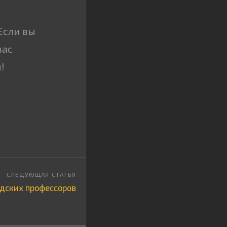
Если вы
вас
!
рдских профессоров