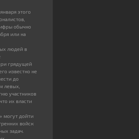
января этого
оналистов,
 цифры обычно
абря или на
ных людей в
е
ыри грядущей
го известно не
вести до
м левых,
тню участников
что их власти
» могут дойти
тренних войск
ных задач.
их