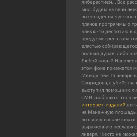
либерастией… Все расс
мол, будем на печи леж
возрождения русского 
планов программы о гр
какую-то деспотию в д
предусмотрен глава го
властью собирающегося
полный дурак, либо ко
Любой новый Наполеон 
этом фоне покажется м
Между тем, 15 января 
Свиридова, с убийства 
выступил помощник лид
СМИ сообщают, что в а
интернет-изданий
цити
на Манежную площадь, п
но я хочу посоветоват
выраженную неславянск
января. Никто не может