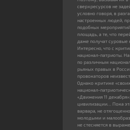
сверхресурсов не задей
условно говоря, в разг
настроенных людей, пр
подобных мероприятий 
площадь, а те, что пер
даже получат суровые 
Интересно, что с крит
национал-патриоты. На
по различным национал
рьяных правых в Росси
провокаторов неизвестн
Однако критике «своих
национал-патриотичес
«Движения 11 декабря»
цивилизации… Пока эта
варвара, не отягощенн
молодыми и малообраз
не стесняется в выраж