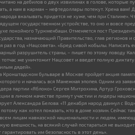
читано на дебилов о двух извилинах в голове, которые п
ать, а нам в карман – нефтедоллары потекут. Хрена вам! 
народа вкалывать придется не хуже, чем при Сталине». Ч
ядущем государственном устройстве, то оно и вовсе пре
ухе покойного Туркменбаши. Отменяется пост Президента
сударства, назначающий Правительство, глав регионов и
 раз в год «Нацсовета». «Бред сивой кобылы. Написать е
варный разрушитель страны, – пишет по этому поводу Кал
тотчас же уничтожит Нацсовет и введет полную диктатур
илым дядей».
на Кронштадском бульваре в Москве пройдет акция памят
которого и началась вся Манежная эпопея. Одним из заяв
ера партии «Яблоко» Сергея Митрохина, Артур Гроховск
кции в личном качестве примут участии и лидеры национа
рует Александра Белова: «11 декабря народ двинул с Вод
отому как хотел показать, кто в доме хозяин. Сейчас так
ь всем лицам кавказской национальности и людям, имею
ую внешность, на всякий случай постараться не выходить
 гарантировать им безопасность в этот день».