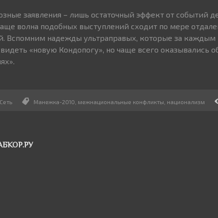
розные заявления – лишь остаточный эффект от событий д
чаще волна подобных выступлений сходит по мере отдале
й. Вспомним надежды ультраправых, которые за каждым
идеть «новую Кондопогу», но чаще всего оказывались о
ях».
Сеть
Манежка-2010
,
межнациональные конфликты
,
национализм
АБКОР.РУ