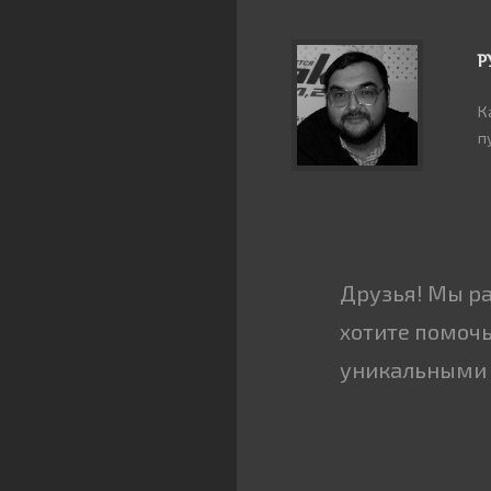
Р
К
п
Друзья! Мы р
хотите помочь
уникальными 