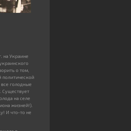
. на Украине
 украинского
орить о том,
й политической
и все голодные
. Существует
олода на селе
иона жизней!).
у! И что-то не
рещала в