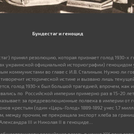
Бундестаг и геноцид
аг) принял резолюцию, которая признает голод 1930-х гг
нах украинской официальной историографии) геноцидом
ным коммунистами во главе с И.В. Сталиным. Нужно ли гов
отиворечит исторической истине и вызвано лишь текуще
тся, голод 1930-х был большой трагедией, впрочем, как 
вались по Российской империи примерно раз в 15-20 лет
оказывает: за предреволюционные полвека в империи от г
нов крестьян (один «Царь-Голод» 1889-1892 унес 1,7 милл
м, между прочим, не прекращала экспорт хлеба за границ
лександра III и Николая II в геноциде…
 общественности российская власть в конце XIX века зап