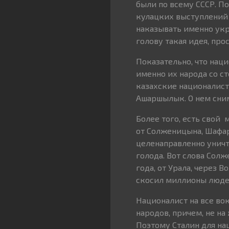
были по всему СССР. П
кулацких выступлений 
наказывать именно укра
голову такая идея, про
Показательно, что нац
именно их народа со ст
казахские националист
Ашаршылык. О нем сни
Более того, есть свой 
от Солженицына, Шафа
целенаправленно уничт
голода. Вот слова Солж
года, от Урала, через 
скосил миллионы людей
Националист на все во
народов, причем, не на
Поэтому Сталин для на