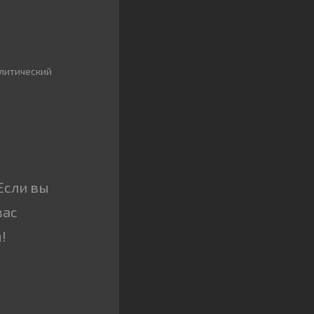
литический
Если вы
вас
!