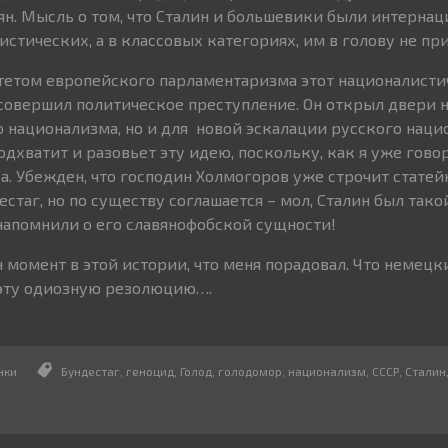
ян. Мысль о том, что Сталин и большевики были интернац
истических, а в классовых категориях, им в голову не п
итетом европейского парламентаризма этот националисти
 совершил политическое преступление. Он открыл двери н
 национализма, но и для новой эскалации русского наци
одхватит и разовьет эту идею, поскольку, как я уже говор
. Убежден, что господин Холмогоров уже строчит статейк
таг, но по существу соглашается – мол, Сталин был такой,
 напомнили о его славянофобской сущности!
н момент в этой истории, что меня порадовал. Что немецк
а эту одиозную резолюцию….
нки
Бундестаг
,
геноцид
,
Голод
,
голодомор
,
национализм
,
СССР
,
Сталин