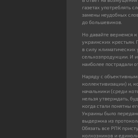
газетах употреблять сл
замены неудобных сло
до большевиков.
Но давайте вернемся к 
украинских крестьян. 
в силу климатических 
сельхозпродукции. И и
наиболее пострадали от
Наряду с объективными
коллективизации) и, к
начальники (среди кот
нельзя утверждать, буд
когда стали понятны ег
Украины было передано 
выдержка из протокола 
Обязать все РПК прист
колхозников и единоли