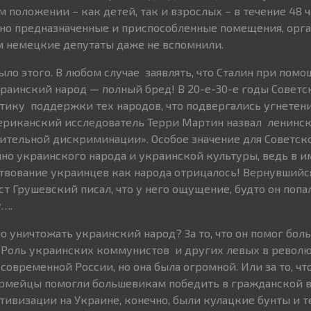
 положении – как детей, так и взрослых – в течение 48 
но предназначенные и приспособленные помещения, орга
м немецкие депутаты даже не вспомнили.
ыло этого. В любом случае заявлять, что Сталин при пом
раинский народ — полный бред! В 20-е-30-е годы Советс
тику поддержки тех народов, что подвергались угнетен
ериканский исследователь Терри Мартин назвал ленинс
тельной дискриминации». Особое значение для Советск
о украинского народа и украинской культуры, ведь в 
вование украинцев как народа отрицалось! Вернувшийся
т Грушевский писал, что у него ощущение, будто он попа
….
ло уничтожать украинский народ? За то, что он помог бо
Роль украинских коммунистов и других левых в револ
современной России, но она была огромной. Или за то, ч
рмейцы помогли большевикам победить в гражданской в
тивизации на Украине, конечно, были кулацкие бунты и т