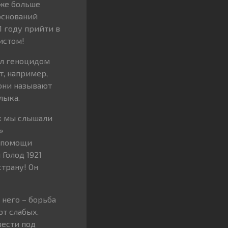
аже больше
оснований
1 году прийти в
истом!
ыл геноцидом
т, например,
 они называют
лыка.
-х мы слышали
»
и помощи
 Голод 1921
страну! Он
 него – борьба
ют слабых.
вести под