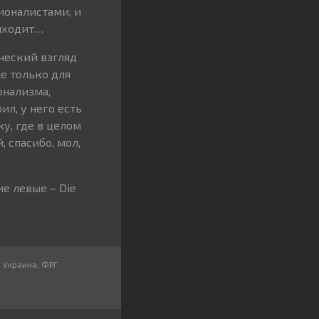
ионалистами, и
риходит…
ческий взгляд
е только для
онализма,
ил, у него есть
у, где в целом
 спасибо, мол,
ие левые – Die
,
Украина
,
ФРГ