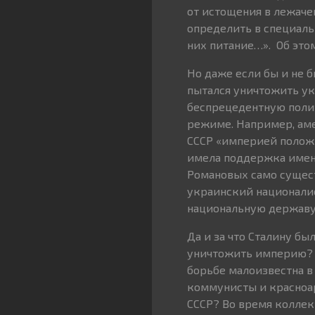
от истощения в лежачем
определить в специаль
них питание…». Об это
Но даже если бы и не б
пытался уничтожить ук
беспрецедентную поли
режиме. Например, ам
СССР «империей положи
имела поддержка именн
Романовых само сущест
украинский националис
национальную державу
Да и за что Сталину бы
уничтожить империю? 
борьбе малоизвестна в 
коммунисты и красноа
СССР? Во время коллек