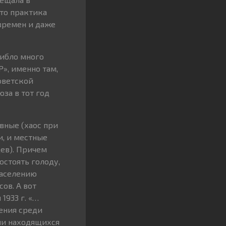
что практика
времен и даже
гибло много
», именно там,
оветской
за в тот год
вные (хаос при
и, и местные
цев). Причем
остоять голоду,
населению
ов. А вот
1933 г. «…
ения среди
ли находящихся