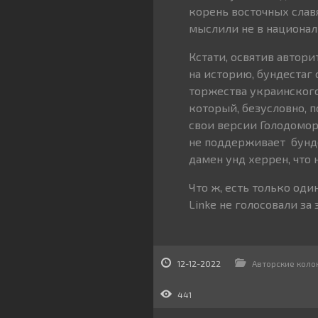
корень восточных слав
мыслили не в национал
Кстати, освятив автор
на историю, бундестаг
торжества украинского
который, безусловно, п
свои версии Голодомора
не поддерживает бундес
дамен унд херрен, что
Что ж, есть только оди
Linke не голосовали з
12-12-2022
Авторские коло
441