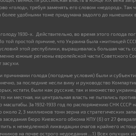
ово «голод», требуя заменять его словом «недород». Так 
в более удобными тоже придумана задолго до нынешних 
голоду 1930-х. Действительно, во время этого голода по
По той простой причине, что Украина была «житницей СССР
условий этой республики, выращивалась большая часть с
менно южные регионы европейской части Советского Сою
 засухи.
 причинами голода (погодные условия) были и субъекти
онечно, за последние несли вину и руководство Компарти
орых, кстати, были как русские, так и множество украин
то ни местная, ни центральная власть не пытались против
о масштабы. За 1932-1933 год по распоряжению СНК СССР 
около 2, 3 миллионов тонн зерна из стратегических запас
заседания бюро Киевского обкома КПУ (б) от 27 февраля 
упить к немедленной ликвидации очагов крайнего истощ
чников на почве острого недоедания …1) Всех опухших и