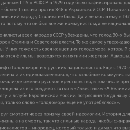
о данным ГПУ в РСФСР в 1929 году было зафиксировано д
– более 1 тысячи против 848 в Украинской ССР. Никаких 
инский народ у Сталина не было. Да и не могла ему в 193
сто потому что он был все же коммунистом, а не национал
ионалисты всех народов СССР убеждены, что голод 30-х б
орон Сталина и Советской власти. То же самое утверждаю
ы. У них тоже есть своя концепция голодомора, который
маются фильмы, возводятся памятники жертвам Ашаршы
миф о Голодоморе и у русских националистов. Еще с 1970
ревича и их единомыленников, что «злобные коммунисты
ожали-де именно русское крестьянство, в том числе пр
еницына из его поздней статьи в «Известиях»: «А Великий
Волгу и вглубь Европейской России, потрясший тогда нашу 
, только слово «голодомор» ещё не употреблялось».
круг смотрит через призму своей идеологии. История для
 жизнь, а на смерть, так что сильные народы якобы сжира
ционалистов – инородец, который только и думал, что вы