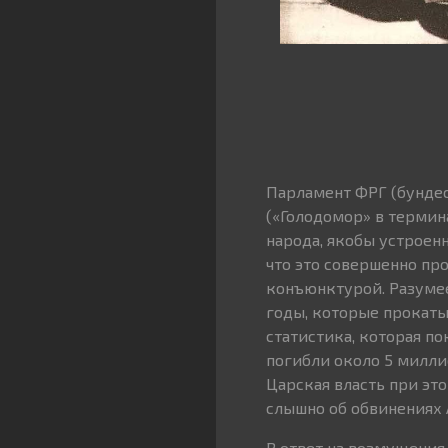
Парламент ФРГ (бундест
(«Голодомор» в терми
народа, якобы устроен
что это совершенно пр
конъюнктурой. Разумее
годы, которые прокаты
статистика, которая п
погибли около 5 миллио
Царская власть при это
слышно об обвинениях А
В ответ на возмущения