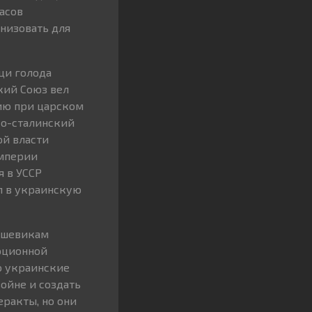
часов
низовать для
ощи голода
кий Союз вел
ию при царском
ко-сталинский
ой власти
империи
 в УССР
л в украинскую
льшевикам
юционной
то украинские
ойне и создать
еракты, но они