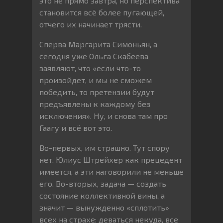
это не прямо завтра, но перспектива
становится всё более пугающей,
отчего их начинает трясти.
Сперва Маргарита Симоньян, а
сегодня уже Ольга Скабеева
заявляют, что «если что-то
произойдет, и мы не сможем
победить, то претензии будут
предъявлены к каждому без
исключения». Ну, и снова там про
Гаагу и всё вот это.
Во-первых, им страшно. Тут спору
нет. Юлиус Штрейхер как прецедент
имеется, а эти наговорили не меньше
его. Во-вторых, задача — создать
состояние коллективной вины, а
значит — вынужденно «сплотить»
всех на страхе: деваться некуда, все