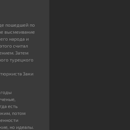
де пошедшей по
ине высмеивание
его народа и
этого считал
ением. Затем
рого турецкого
нтюркиста Заки
 годы
ученые,
гда есть
иким, потом
ценности
кие, но идеалы.