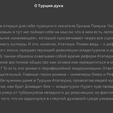
О Турции духа
я открыл для себя турецкого писателя Орхана Памука. Чи
овья» я тут же поймал себя на мысли, что в нем есть лат
льное означающее», который просвечивает через все сце
магу купюры. И это, конечно, Ататюрк. Роман ведь – о р
ся с эпохи, предшествующей революции младотурков и з
, таким образом охватывая собой время реформ Ататюрк
такое восточное общество как османское превратиться в 
 То есть это роман о периферийной модернизации. Ответ
ицательный. Главные герои романа – инженеры Омер и Ре
бя чужими даже в Турции Ататюрка, провозгласившей ку
тия, как брат Джавдат-бея — младотурок Нурет чувствова
 умер от туберкулеза незадолго до революции, но факти
 того, что он задохнулся в спертой духовной среде умир