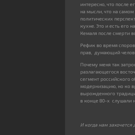
интересно, что после 
на мысли, что на самом 
политических перспект
кухне. Это и есть его 
Кемаля после смерти в
Рефик во время споров
прав, думающий челове
Почему меня так затрон
разлагающегося восто
сегмент российского о
модернизацию, но ко в
вырожденного традицио
в конце 80-х слушали 
И когда нам захочется 