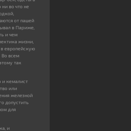
ни во что не
одкой,
аются от пашей
бывал в Париже,
ть и чем
лектика жизни,
х в европейскую
 Во всем
этому так
о и кемалист
тво или
щения железной
го допустить
ном для
а, и