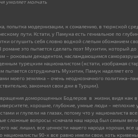
ня умоляет молчать
а, попытка модернизации, к сожалению, в тюркской сре
ескому пути. Кстати, у Памука есть гениальное по глуб
тки оглушить себя словно водкой слепым обожанием сво
 романе это пытается сделать поэт Мухитин, который до 
ом – роковым декадентом, наслаждающимся саморазруш
денным турецким националистом (кстати, изображая ста
ым пытается сотрудничать Мухитин, Памук наделяет его
ми моего земляка – очень неоднозначного политика–па
твительно, закончил свои дни в Турции).
ревращения доморощенных Бодлеров в жизни, видя как в
ниверситете, хорошие, глубокие, умные люди – неплохие 
тами и глупели на глазах, потому что у националиста все
ые сложные вопросы: «сначала наш народ был самым вел
его нас лишил, все ценности нашего народа хороши, все 
о националисты 90-х все равно имели свои, хоть кривень