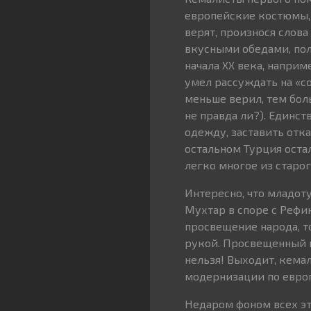
европейские костюмы, 
верят, произнося слова
вкусными обедами, пол
начала ХХ века, наприм
умел рассуждать на «с
меньше верил, тем бол
не правда ли?). Единст
одежду, заставить отк
остальном Турция оста
легко многое из старог
Интересно, что младот
Мухтар в споре с Рефи
просвещение народа, т
рукой. Просвещенный н
нельзя! Выходит, кема
модернизации по европ
Недаром фоном всех эт