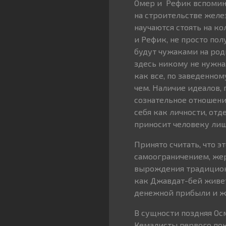
Омер и Рефик вспомин
на строительстве желез
научаются стоять на ко
и Рефик, не просто по
будут чужаками на род
здесь никому не нужна,
как все, по заведенном
чем. Наличие идеалов,
сознательное отношение
себя как личности, отд
приносит человеку лиш
Принято считать, что 
самоограничением, жер
вырождения традиционн
как Джавдат-бей живет
денежной прибыли и жи
В сущности поздняя Ос
Кемалисты первого пок