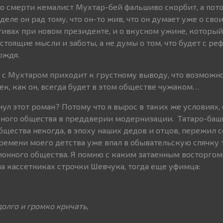
его смерти кемалист Мухтар-бей фальшиво скорбит, а пот
деле он рад тому, что он-то жив, что он думает уже о сво
ивах при новом президенте, и о вкусном ужине, который 
настоящие мысли и заботы, а не думы о том, что будет с р
ождя.
 с Мухтаром приходит к грустному выводу, что возможно
к, как он, всегда будет в этом обществе чужаком…
ул этот роман? Потому что я вырос в таких же условиях,
чного общества в преддверии модернизации. Татаро-ба
бщества некогда, в эпоху наших дедов и отцов, пережил 
ремени моего детства уже впал в обывательскую спячку 
нного общества. Я помню с каким затаенным восторгом 
на кассетниках строчки Шевчука, тогда еще уфимца:
долго и громко кричать,