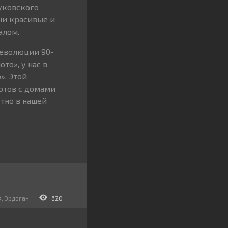
уковского
ни красивые и
алом.
революции 90-
то», у нас в
». Этой
отов с домами
тно в нашей
я
,
Эрдоган
620