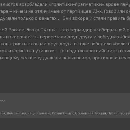
налистов возобладали «политики-прагматики» вроде пам
ра – ничем не отличимые от партийцев 70-х. Говорили о
думали только о деньгах… Они вскоре и стали править б
всей России. Эпоха Путина – это термидор «либеральной 
цы и жирондисты перерезали друг друга и победило «боло
нопатриоты слопали друг друга и тоже победило «болото
ом» и является путинизм – господство «российских патри
мающему человеку душно и невыносимо, противно и неую
нки
вья
,
Кемалисты
,
национализм
,
Орхан Памук
,
Османская Турция
,
Путин
,
Турци