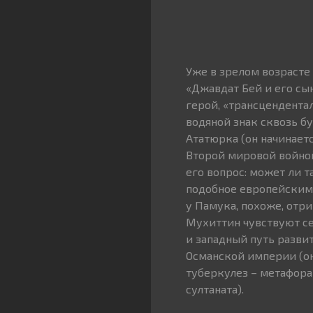
Уже в зрелом возрасте 
«Джавдат Бей и его сын
герой, «трансцендента
водяной знак сквозь бу
Ататюрка (он начинает
Второй мировой войной
его вопрос: может ли 
подобное европейским?
у Памука, похоже, отр
Мухиттин чувствуют се
и западный путь разви
Османской империи (он
туберкулез – метафора
султаната).