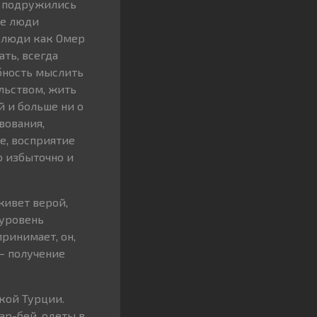
и подружились
де люди
е люди как Омер
ть, всегда
обность мыслить
альством, жить
й и больше ни о
вования,
е, восприятие
о избыточно и
живет верой,
 уровень
ринимает, он,
– получение
кой Турции.
ар-бей, одеты в