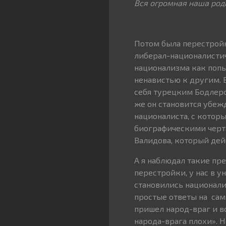
Вся огромная наша род
Потом была перестройк
либерал-националистич
национализма как попы
ненавистью к другим. В
себя турецким Бодлер
же он становится убеж
националиста, с котор
биографическими черта
Валидова, который дейс
А я наблюдал такие п
перестройки, у нас в у
становились националис
простые ответы на сам
пришел народ-враг и вс
народа-врага плохи». Н