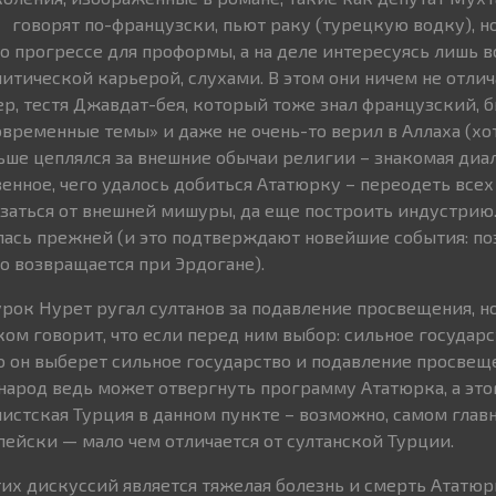
говорят по-французски, пьют раку (турецкую водку), но 
 о прогрессе для проформы, а на деле интересуясь лишь в
итической карьерой, слухами. В этом они ничем не отлич
ер, тестя Джавдат-бея, который тоже знал французский, 
овременные темы» и даже не очень-то верил в Аллаха (хо
ьше цеплялся за внешние обычаи религии – знакомая диа
венное, чего удалось добиться Ататюрку – переодеть все
азаться от внешней мишуры, да еще построить индустрию.
лась прежней (и это подтверждают новейшие события: по
о возвращается при Эрдогане).
урок Нурет ругал султанов за подавление просвещения, н
ком говорит, что если перед ним выбор: сильное государс
о он выберет сильное государство и подавление просве
арод ведь может отвергнуть программу Ататюрка, а это
листская Турция в данном пункте – возможно, самом глав
ейски — мало чем отличается от султанской Турции.
их дискуссий является тяжелая болезнь и смерть Ататюрк