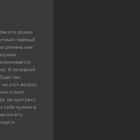
тая его роман
ентный главный
ны романа как
еформах
аканчивается
а). И основной
общество,
 на этот вопрос
фик и поэт
рс на прогресс
л себя чужим в
чески его
ающего