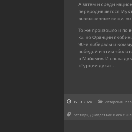
А затем и среди нацио
переродившегося Мухта
возвышенные вещи, но 
То же произошло и по 
х». Во Франции якобин
90-е либералы и комму
победой и этим «болот
в Майями». И снова ду
«Турции духа»…
15-10-2020
Авторские коло
Ататюрк
,
Джавдат Бей и его сыно