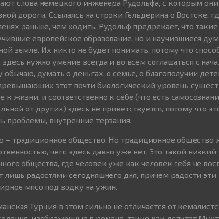
ают слова немецкого инженера Рудольфа, с которым он
ной дороги. Ссылаясь на строки Гельдерина о Востоке, г
ленях раньше, чем ходить, Рудольф предрекает, что таки
лучившие европейское образование, но и научившиеся дума
ной земле. Их никто не будет понимать, потому что спос
 здесь нужно умение всегда и во всем соглашаться с нач
у обычаю, думать о деньгах, о семье, о благополучии дете
 превышающих этот почти биологический уровень сущест
 к жизни, и соответственно к себе (что есть самосознани
ельной от других) здесь не приветствуется, потому что эт
ь проблемы, внутренние терзания.
это – традиционное общество. Но традиционное общество 
твенностью, чего здесь давно уже нет. Это такой низкий
ого общества, где человек уже как человек себя не восп
 лишь радостями сегодняшнего дня, причем радости эти 
рное мясо под водку на ужин.
манская Турция в этом сильно не отличается от кемалистс
оления, изображенные в романе, такие как депутат Мухт