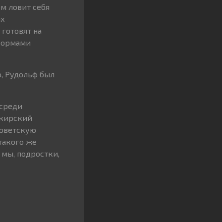
ом ловит себя
их
готовят на
еформами
, Рудольф был
 среди
шкирский
советскую
такого же
мы, подростки,