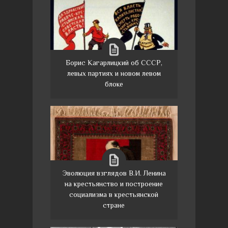
Борис Кагарлицкий об СССР,
левых партиях и новом левом
блоке
Эволюция взглядов В.И. Ленина
на крестьянство и построение
социализма в крестьянской
стране