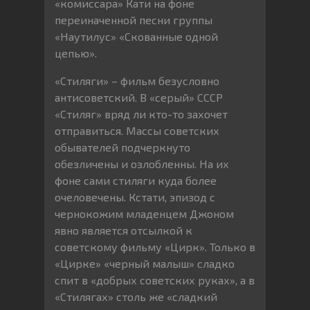
«комиссара» Кати на фоне
переиначенной песни группы
«Наутилус» «Скованные одной
цепью».
«Стиляги» – фильм безусловно
антисоветский. В «серый» СССР
«Стиляг» вряд ли кто-то захочет
отправиться. Массы советских
обывателей подчеркнуто
обезличены и озлобленны. На их
фоне сами стиляги куда более
очеловечены. Кстати, эпизод с
чернокожим младенцем Джоном
явно является отсылкой к
советскому фильму «Цирк». Только в
«Цирке» «черный малыш» сладко
спит в «добрых советских руках», а в
«Стилягах» столь же «сладкий