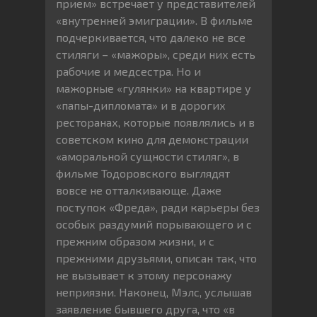
прием» встречает у представителей
«внутренней эмиграции». В фильме
подчеркивается, что далеко не все
стиляги – «мажоры», среди них есть
рабочие и медсестра. Но и
мажорные «гулянки» на квартире у
«папы-дипломата» и в дорогих
ресторанах, которые появлялись и в
советском кино для демонстрации
«аморальной сущности стиляг», в
фильме Тодоровского выглядят
вовсе не отталкивающе. Даже
поступок «Фреда», ради карьеры без
особых раздумий порывающего и с
прежним образом жизни, и с
прежними друзьями, описан так, что
не вызывает к этому персонажу
неприязни. Наконец, Мэлс, услышав
заявление бывшего друга, что «в