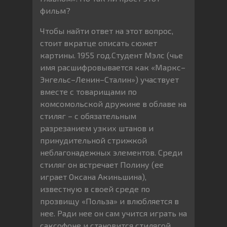
фильм?
Чтобы найти ответ на этот вопрос,
стоит вкратце описать сюжет
картины. 1955 год.Студент Мэлс (чье
имя расшифровывается как «Маркс–
Энгельс–Ленин–Сталин») участвует
вместе с товарищами по
комсомольской дружине в облаве на
стиляг – с обязательным
разрезанием узких штанов и
принудительной стрижкой
неблагонадежных элементов. Среди
стиляг он встречает Полину (ее
играет Оксана Акиньшина),
известную в своей среде по
прозвищу «Польза» и влюбляется в
нее. Ради нее он сам учится играть на
саксофоне и становится стилягой,