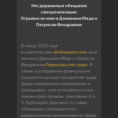
Несдержанные обещания
самореализации.
Отрывок из книги Доминика Меда и
Патрисии Вендрамин
В конце 2022 года
в издательстве
«Библиороссика»
выш
ла книга Доминика Меда и Патрисии
Вендрамин
«Переосмысляя труд»
. В
своем исследовании французские
социологи изучают восприятие труда
среди современных европейцев, и
показывают, чем отличаются и чем
похожи бэби-бумеры, поколения
X
и
Y.
Публикуем фрагмент из главы
«Ожидания сталкиваются с
радикальными изменениями в сфере