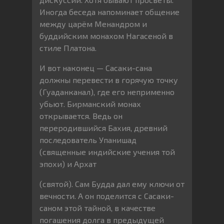
Иногда беседа напоминает общение
между царём Менандром и
буддийским монахом Нагасеной в
стиле Платона.
И вот наконец — Сасаки-сана
должны перевести в горячую точку
(Гуаданканал), где его неприменно
убьют. Бирманский монах
открывается. Ведь он
переродившийся Бахия, древний
последователь Упанишад
(священные индийские учения той
эпохи) и Архат
(святой). Сам Будда дал ему ключи от
вечности. А он поделится с Сасаки-
саном этой тайной, в качестве
погашения долга в предыдущей