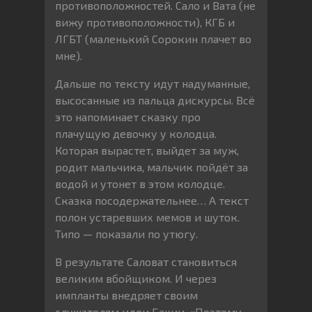
противоположностей. Сало и Вата (не
вижу противоположности), КГБ и
ЛГБТ (маленький Сорокин плачет во
мне).
Дальше по тексту идут надуманные,
высосанные из пальца дискурсы. Всё
это напоминает сказку про
плачущую девочку у колодца.
Которая вырастет, выйдет за муж,
родит мальчика, мальчик пойдёт за
водой и утонет в этом колодце.
Сказка посодержательнее… А текст
полон устаревших мемов и шуток.
Типо — показали по утюгу.
В результате Саловат становиться
великим вбойщиком. И через
импланты внедряет своим
слушателям идеи Бахии. «Поэтому