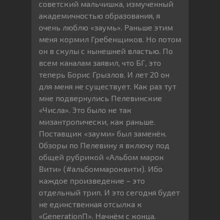
советский мальчишка, измученный
академичностью образования, я
очень люблю «заумь». Раньше этим
меня кормил Гребенщиков. Но потом
он в скулы с нынешней властью. По
всем каналам заявил, что БГ, это
теперь Борис Грызлов. И лет 20 он
для меня не существует. Как раз тут
мне подвернулись Пелевинские
«Числа». Это было не так
мизантропически, как раньше.
Поставщик «зауми» был заменён.
Обзоры по Пелевину я включу под
общей рубрикой «Альбом марок
Вити» (#альбоммароквити). Ибо
каждое произведение – это
отдельный трип. И это сегодня будет
не единственная отсылка к
«GenerationП». Начнём с конца.