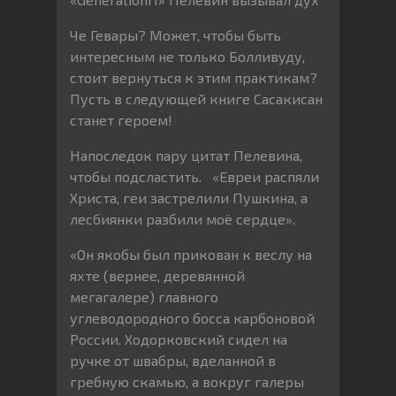
Че Гевары? Может, чтобы быть
интересным не только Болливуду,
стоит вернуться к этим практикам?
Пусть в следующей книге Сасакисан
станет героем!
Напоследок пару цитат Пелевина,
чтобы подсластить. «Евреи распяли
Христа, геи застрелили Пушкина, а
лесбиянки разбили моё сердце».
«Он якобы был прикован к веслу на
яхте (вернее, деревянной
мегагалере) главного
углеводородного босса карбоновой
России. Ходорковский сидел на
ручке от швабры, вделанной в
гребную скамью, а вокруг галеры