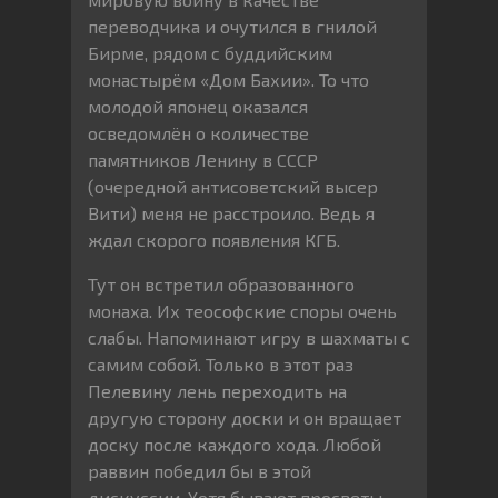
переводчика и очутился в гнилой
Бирме, рядом с буддийским
монастырём «Дом Бахии». То что
молодой японец оказался
осведомлён о количестве
памятников Ленину в СССР
(очередной антисоветский высер
Вити) меня не расстроило. Ведь я
ждал скорого появления КГБ.
Тут он встретил образованного
монаха. Их теософские споры очень
слабы. Напоминают игру в шахматы с
самим собой. Только в этот раз
Пелевину лень переходить на
другую сторону доски и он вращает
доску после каждого хода. Любой
раввин победил бы в этой
дискуссии. Хотя бывают просветы.