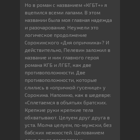
Но в роман с названием «КГБТ+» я
вцепился всеми лапами. В этом
названии была моя главная надежда
и разочарование. Неужели это
логическое продолжение
Сорокинского «Дня опричника»? И
действительно, Пелевин заложил в
название и ник главного героя
романа КГБ и ЛГБТ, как две
противоположности. Две
противоположности, которые
слились в «опричной гусенице» у
Сорокина. Напомню, как в шедевре:
«Сплетаемся в объятьях братских.
Крепкие руки крепкие тела
обхватывают. Целуем друг друга в
уста. Молча целуем, по-мужски, без
бабских нежностей. Целованием
друг друга распаляем и