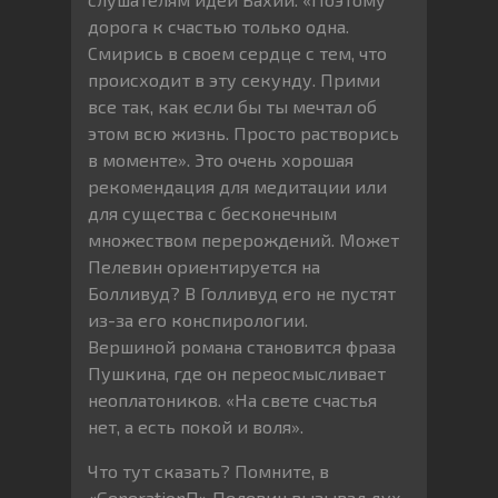
дорога к счастью только одна.
Смирись в своем сердце с тем, что
происходит в эту секунду. Прими
все так, как если бы ты мечтал об
этом всю жизнь. Просто растворись
в моменте». Это очень хорошая
рекомендация для медитации или
для существа с бесконечным
множеством перерождений. Может
Пелевин ориентируется на
Болливуд? В Голливуд его не пустят
из-за его конспирологии.
Вершиной романа становится фраза
Пушкина, где он переосмысливает
неоплатоников. «На свете счастья
нет, а есть покой и воля».
Что тут сказать? Помните, в
«GenerationП» Пелевин вызывал дух