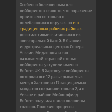
Особенно болезненным для
лейбористов стало то, что поражение
произошло не только в
колеблющихся округах, но
и в
традиционных рабочих районах
,
десятилетиями считавшихся их
электоральной базой. В бывших
индустриальных центрах Севера
Англии, Мидлендса и так
называемой «красной стены»
лейбористы уступили именно
Reform UK. В Хартлпуле лейбористы
потеряли все 12 разыгрываемых
мест, в Халтоне из 17 защищаемых
мандатов сохранили только 2, а в
Уигане и районе Мейкерфилд
Reform получила около половины
голосов. Похожие процессы