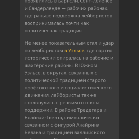
проявились в Барнсли, Сент-Хеленсе
и Сандерленде — рабочих районах,
где раньше поддержка лейбористов
воспринималась почти как
политическая традиция.
Не менее показательным стал и удар
по лейбористам
в Уэльсе
, где партия
исторически опиралась на рабочие и
шахтёрские районы. В Южном
Уэльсе, в округах, связанных с
политической традицией старого
профсоюзного и социалистического
движения, лейбористы также
столкнулись с резким оттоком
поддержки. В районе Тредегара и
Блайнай-Гвента, символически
связанном с фигурой Анайрина
Бевана и традицией валлийского