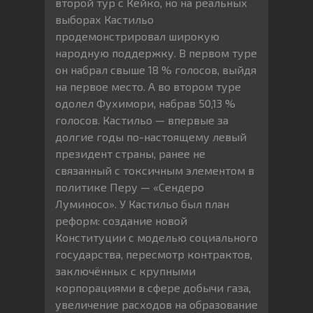
второй тур с Кейко, но на реальных
выборах Кастильо
продемонстрировал широкую
народную поддержку. В первом туре
он набрал свыше 18 % голосов, выйдя
на первое место. А во втором туре
одолел Фухимори, набрав 50,13 %
голосов. Кастильо — впервые за
долгие годы по-настоящему левый
президент страны, ранее не
связанный с токсичным элементом в
политике Перу — «Сендеро
Луминосо». У Кастильо был план
реформ: создание новой
Конституции с моделью социального
государства, пересмотр контрактов,
заключённых с крупными
корпорациями в сфере добычи газа,
увеличение расходов на образование