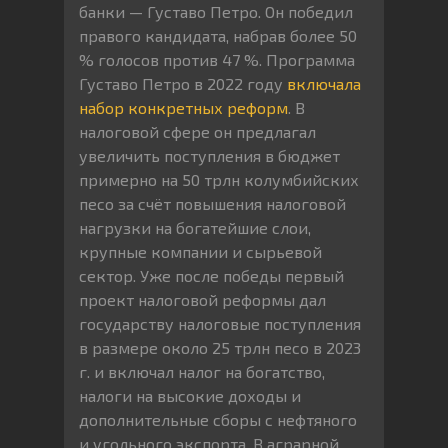
банки — Густаво Петро. Он победил
правого кандидата, набрав более 50
% голосов против 47 %. Программа
Густаво Петро в 2022 году
включала
набор конкретных реформ
. В
налоговой сфере он предлагал
увеличить поступления в бюджет
примерно на 50 трлн колумбийских
песо за счёт повышения налоговой
нагрузки на богатейшие слои,
крупные компании и сырьевой
сектор. Уже после победы первый
проект налоговой реформы дал
государству налоговые поступления
в размере около 25 трлн песо в 2023
г. и включал налог на богатство,
налоги на высокие доходы и
дополнительные сборы с нефтяного
и угольного экспорта. В аграрной