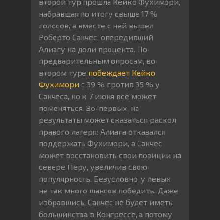
второй тур прошла Кейко Фухимори,
набравшая по итогу свыше 17 %
голосов, а вместе с ней вышел
Роберто Санчес, опередивший
Алиагу на доли процента. По
предварительным опросам, во
втором туре
побеждает Кейко
Фухимори
с 39 % против 35 % у
Санчеса, но к 7 июня всё может
поменяться. Во-первых, на
результаты может сказаться раскол
правого лагеря: Алиага отказался
поддержать Фухимори, а Санчес
может восстановить свои позиции на
севере Перу, увеличив свою
популярность. Безусловно, у левых
не так много шансов победить. Даже
избравшись, Санчес не будет иметь
большинства в Конгрессе, а потому