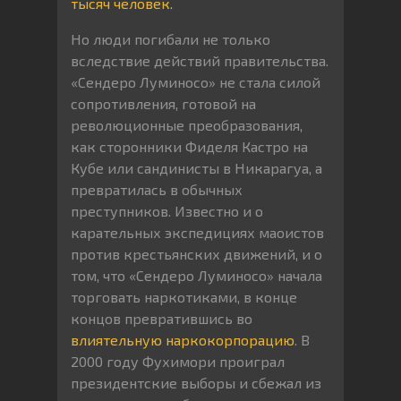
тысяч человек.
Но люди погибали не только
вследствие действий правительства.
«Сендеро Луминосо» не стала силой
сопротивления, готовой на
революционные преобразования,
как сторонники Фиделя Кастро на
Кубе или сандинисты в Никарагуа, а
превратилась в обычных
преступников. Известно и о
карательных экспедициях маоистов
против крестьянских движений, и о
том, что «Сендеро Луминосо» начала
торговать наркотиками, в конце
концов превратившись во
влиятельную наркокорпорацию
. В
2000 году Фухимори проиграл
президентские выборы и сбежал из