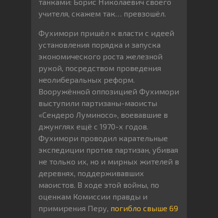
танками: Борис Николаевич своего
учителя, скажем так… превзошёл.
Фухимори пришёл к власти с идеей
установления порядка и запуска
экономического роста железной
рукой, посредством проведения
неолиберальных реформ.
Вооружённой оппозицией Фухимори
выступили партизаны-маоисты
«Сендеро Луминосо», воевавшие в
джунглях ещё с 1970-х годов.
Фухимори проводил карательные
экспедиции против партизан, убивая
не только их, но и мирных жителей в
деревнях, поддерживавших
маоистов. В ходе этой войны, по
оценкам Комиссии правды и
примирения Перу,
погибло свыше 69