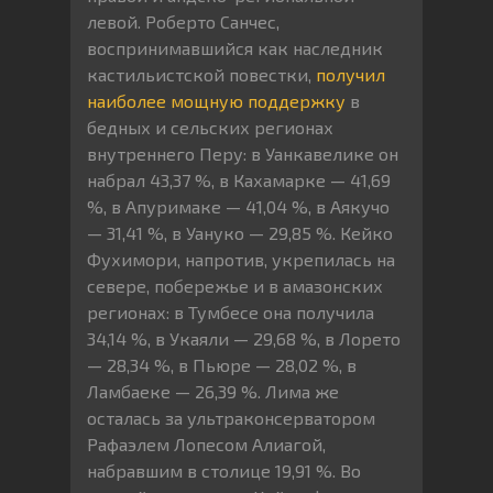
левой. Роберто Санчес,
воспринимавшийся как наследник
кастильистской повестки,
получил
наиболее мощную поддержку
в
бедных и сельских регионах
внутреннего Перу: в Уанкавелике он
набрал 43,37 %, в Кахамарке — 41,69
%, в Апуримаке — 41,04 %, в Аякучо
— 31,41 %, в Уануко — 29,85 %. Кейко
Фухимори, напротив, укрепилась на
севере, побережье и в амазонских
регионах: в Тумбесе она получила
34,14 %, в Укаяли — 29,68 %, в Лорето
— 28,34 %, в Пьюре — 28,02 %, в
Ламбаеке — 26,39 %. Лима же
осталась за ультраконсерватором
Рафаэлем Лопесом Алиагой,
набравшим в столице 19,91 %. Во