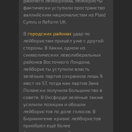
рабочего лейборизма, лейбористы
фактически уступили пространство
валлийским националистам из Plaid
Cymru и Reform UK.
В
городских районах
удар по
лейбористам пришёл уже с другой
стороны. В Хакни, одном из
символических леволиберальных
районов Восточного Лондона,
лейбористы уступили власть
зелёным: партия сохранила лишь 9
мест из 57, тогда как партия Зака
Полански получила большинство в
совете. В Оксфорде зелёные также
усилили позиции и обошли
лейбористов по доле голосов. В
Бирмингеме кризис лейбористов
приобрёл ещё более