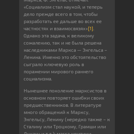
«Социализм стал наукой, и теперь
дело прежде всего в том, чтобы
разработать ее дальше во всех ее
частностях и взаимосвязях»
[1]
.
Однако эта задача, к великому
сожалению, так и не была решена
наследниками Маркса — Энгельса –
Ленина. Именно это обстоятельство
сыграло ключевую роль в
поражении мирового раннего
социализма.
Нынешнее поколение марксистов в
основном повторяет ошибки своих
предшественников. В литературе
много обращений к Марксу,
Энгельсу, Ленину (нередко также – к
Сталину или Троцкому, Грамши или
Лукачу и т.д.); масса критики