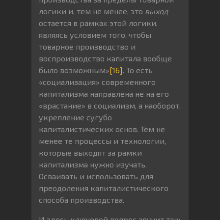
логики и, тем не менее, это
выход
остается в рамках этой логики,
являясь условием того, чтобы
товарное производство и
воспроизводство капитала вообще
было возможным»
[16]
. То есть
«социализация» современного
капитализма направлена не на его
«врастание» в социализм, а наоборот,
укрепление сугубо
капиталистических основ. Тем не
менее те процессы и технологии,
которые выходят за рамки
капитализма нужно изучать.
Осваивать и использовать для
преодоления капиталистического
способа производства.
И здесь ключевой вопрос звучит так: