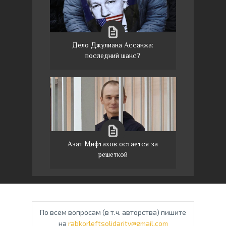
Дело Джулиана Ассанжа:
последний шанс?
Азат Мифтахов остается за
решеткой
По всем вопросам (в т.ч. авторства) пишите
на
rabkorleftsolidarity@gmail.com