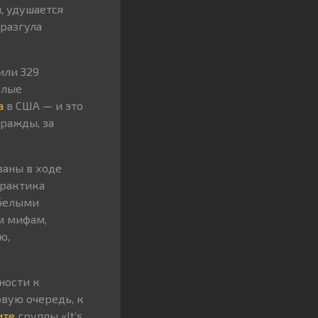
, удушается
разгула
или 329
елые
а
в США — и это
вражды, за
ваны в ходе
Практика
 белыми
м мифам,
ю,
ности к
вую очередь, к
ите
группы «It’s