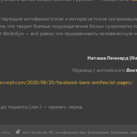
нствующие антифашистские и антирасистские организаци
тем, что творят боевые подразделения белых супрематист
 Фейсбук — всё равно, что приравнивать человеческую ж
Наташа Леннард (Na
Перевод с английского
Вик
ntercept.com/2020/08/20/facebook-bans-antifascist-pages/
 тошноты (лат.) —
примеч. перев.
,
Сеть
Ban
,
facebook
,
FB
,
антифашизм
,
Бан
,
Блокировки
,
Забанены
,
лев