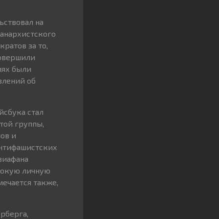
ьствовал на
 анархистского
ратов за то,
совершили
иях были
влений об
йсбука стал
той группы,
ов и
антифашистских
виафана
бокую личную
мечается также,
рберга,