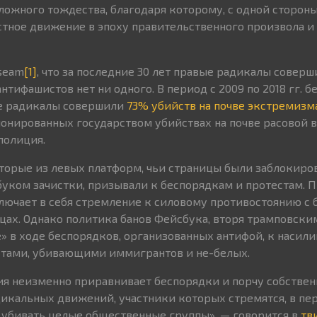
ложного тождества, благодаря которому, с одной стороны
тное движение в эпоху правительственного произвола и 
useam
[1]
, что за последние 30 лет правые радикалы соверш
антифашистов нет ни одного. В период с 2009 по 2018 гг. б
е радикалы совершили
73% убийств на почве экстремизм
ионированных государством убийствах на почве расовой 
полиция.
оторые из левых платформ, чьи страницы были заблокиро
ком зачистки, призывали к беспорядкам и протестам. 
ключает в себя стремление к силовому противостоянию с
цах. Однако политика банов Фейсбука, вторя трамповски
» в ходе беспорядков, организованных антифой, к насили
стами, убивающими иммигрантов и не-белых.
я неизменно приравнивает беспорядки и порчу собствен
икальных движений, участники которых стремятся, в пер
и убивать целые общественные группы», — говорится в
тв