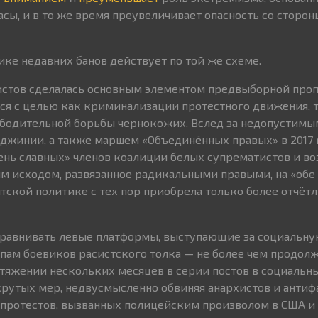
асы, и в то же время преувеличивает опасность со сторо
ике недавних банов действует по той же схеме.
стов сделалась основным элементом предвыборной проп
ётся с целью как криминализации протестного движения, 
бодительной борьбы чернокожих. Вслед за недопустим
джинии, а также маршем «Объединённых правых» в 2017 г.
чень славных» членов коалиции белых супрематистов и во
м исходом, развязанное радикальными правыми, на «обе
нтской политике с тех пор приобрела только более отчёт
равнивать левые платформы, выступающие за социальн
ппам боевиков расистского толка — не более чем продол
отяжении нескольких месяцев в серии постов в социальн
рутых мер, недвусмысленно обвиняя анархистов и антиф
 протестов, вызванных полицейским произволом в США и