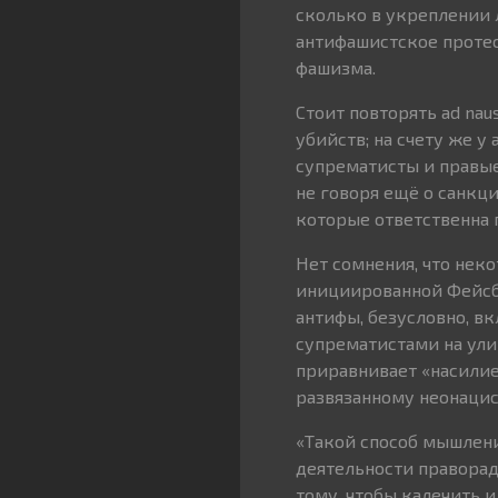
сколько в укреплении 
антифашистское протес
фашизма.
Стоит повторять ad na
убийств; на счету же у 
супрематисты и правы
не говоря ещё о санкц
которые ответственна 
Нет сомнения, что нек
инициированной Фейсбу
антифы, безусловно, в
супрематистами на ули
приравнивает «насилие
развязанному неонаци
«Такой способ мышлени
деятельности праворад
тому, чтобы калечить 