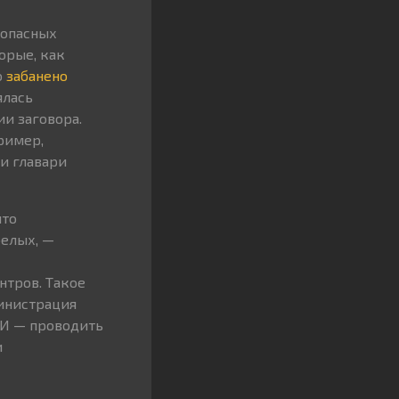
 опасных
орые, как
о
забанено
ялась
и заговора.
ример,
и главари
что
белых, —
нтров. Такое
инистрация
МИ — проводить
и