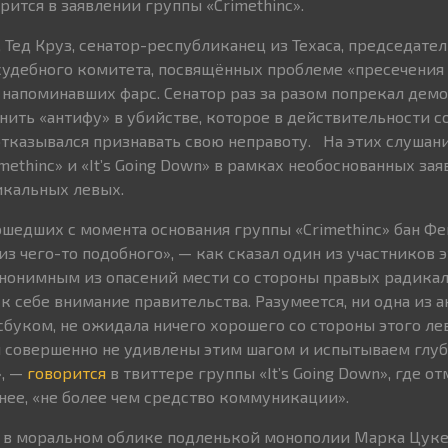
орится в заявлении группы «Crimethinc».
 Тед Круз, сенатор-республиканец из Техаса, председател
судебного комитета, посвящённых проблеме «пресечения
 напоминавших фарс. Сенатор раз за разом попрекал демок
инить «антифу» в убийстве, которое в действительности 
тказывался признавать свою неправоту. На этих слушан
ethinc» и «It’s Going Down» в рамках необоснованных зая
икальных левых.
ошедших с момента основания группы «Crimethinc» бан Фе
з чего-то подобного», — как сказал один из участников э
нонимным из опасений мести со стороны правых радикал
к себе внимание правительства. Разумеется, ни одна из 
сбуком, не ожидала ничего хорошего со стороны этого ле
ы совершенно не удивлены этим шагом и испытываем глу
», —
говорится
в твиттере группы «It’s Going Down», где от
енее, «не более чем средство коммуникации».
о в моральном облике подленькой монополии Марка Цуке