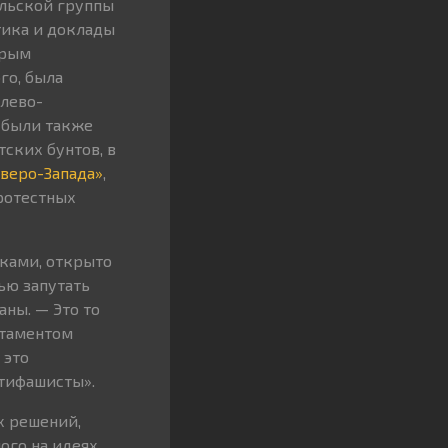
ельской группы
тика и доклады
орым
го, была
 лево-
ы были также
ских бунтов, в
веро-Запада»
,
ротестных
иками, открыто
ю запутать
аны. — Это то
ртаментом
д это
тифашисты».
х решений,
ого на идеях