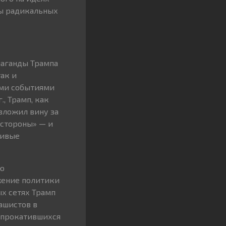
ны радикальных
аганды Трампа
так и
ыми событиями
, Трамп, как
зложил вину за
 стороны» — и
ливые
ую
жение политики
ых сетях Трамп
ашистов в
 прокатившихся