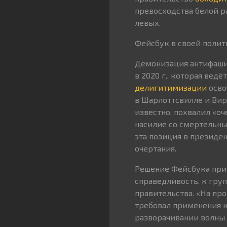
превосходства белой р
левых.
Фейсбук в своей полит
Демонизация антифаши
в 2020 г., которая вед
делигитимизации
осво
в Шарлоттсвилле и Вир
известно, похвалил «о
насилие со смертельны
эта позиция в президе
очертания.
Решение Фейсбука при
справедливость, к гру
правительства. «На пр
требовал применения к
разворачивании волны