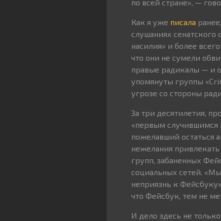
по всей стране», — гов
Как я уже
писала
ранее,
слушаниях сенатского 
насилия» и более всего
что они не сумели обв
правые радикалы — и о
упомянуты группы «Crim
угрозе со стороны рад
За три десятилетия, пр
«первым случившимся и
пожелавший остаться а
нежелания привлекать 
групп, забаненных Фей
социальных сетей. «М
неприязнь к Фейсбуку
что Фейсбук, тем не м
И дело здесь не тольк