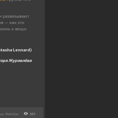
и развязывают
ов — как это
изнь к вещи.
tasha Lennard)
тора Журавлёва
ые
,
Фейсбук
557