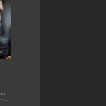
том
белых