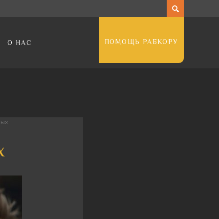
ПОМОЩЬ РАБКОРУ
О НАС
вых
х