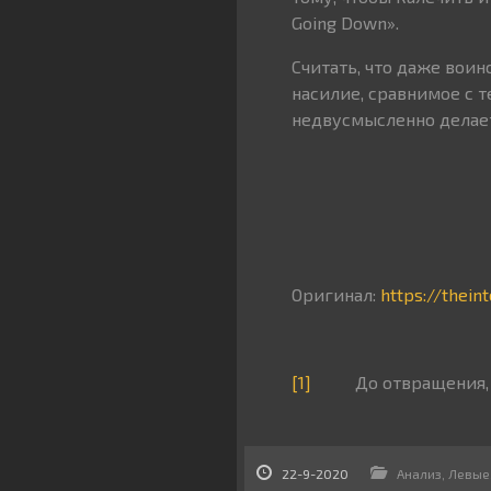
Going Down».
Считать, что даже вои
насилие, сравнимое с 
недвусмысленно делает
Оригинал:
https://thei
[1]
До отвращения, до
22-9-2020
Анализ
,
Левые