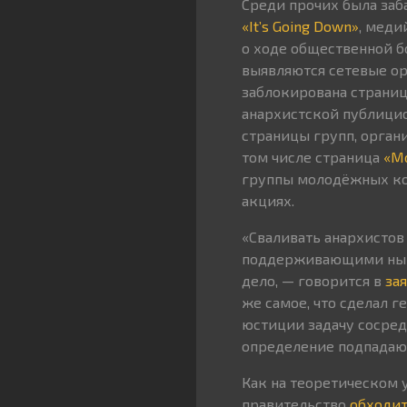
Среди прочих была заб
«It’s Going Down»
, меди
о ходе общественной б
выявляются сетевые ор
заблокирована страни
анархистской публицис
страницы групп, орган
том числе страница
«М
группы молодёжных ко
акциях.
«Сваливать анархистов
поддерживающими ныне
дело, — говорится в
за
же самое, что сделал 
юстиции задачу сосред
определение подпадаю
Как на теоретическом 
правительство
обходи