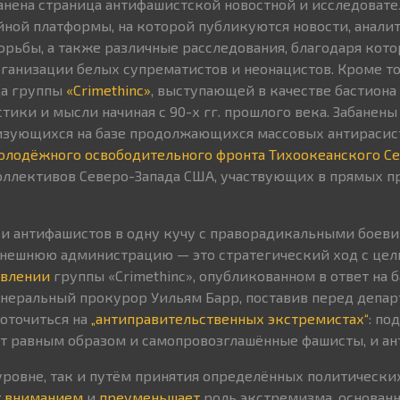
анена страница антифашистской новостной и исследоват
йной платформы, на которой публикуются новости, анали
орьбы, а также различные расследования, благодаря кот
ганизации белых супрематистов и неонацистов. Кроме то
ца группы
«Crimethinc»
, выступающей в качестве бастиона
тики и мысли начиная с 90-х гг. прошлого века. Забанен
изующихся на базе продолжающихся массовых антирасист
олодёжного освободительного фронта Тихоокеанского Се
ллективов Северо-Запада США, участвующих в прямых п
 и антифашистов в одну кучу с праворадикальными боев
шнюю администрацию — это стратегический ход с цель
явлении
группы «Crimethinc», опубликованном в ответ на б
генеральный прокурор Уильям Барр, поставив перед депа
оточиться на
„антиправительственных экстремистах“
: по
т равным образом и самопровозглашённые фашисты, и ан
уровне, так и путём принятия определённых политически
т вниманием
и
преуменьшает
роль экстремизма, основанн