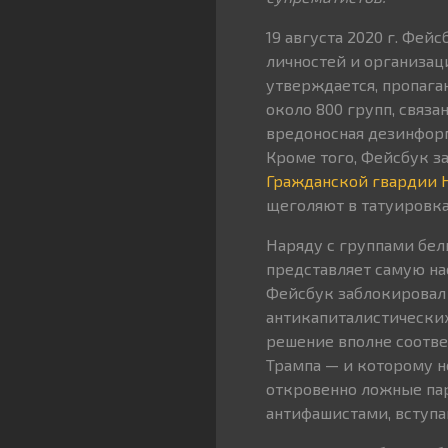
19 августа 2020 г. Фей
личностей и организаци
утверждается, пропага
около 800 групп, связа
вредоносная дезинформ
Кроме того, Фейсбук з
Гражданской гвардии
щеголяют в татуировка
Наряду с группами бел
представляет самую на
Фейсбук заблокировал
антикапиталистических
решение вполне соотве
Трампа — и которому 
откровенно ложные па
антифашистами, вступ