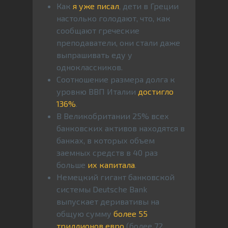
Как
я уже писал
, дети в Греции
настолько голодают, что, как
сообщают греческие
преподаватели, они стали даже
выпрашивать еду у
одноклассников.
Соотношение размера долга к
уровню ВВП Италии
достигло
136%
.
В Великобритании 25% всех
банковских активов находятся в
банках, в которых объем
заемных средств в 40 раз
больше
их капитала
.
Немецкий гигант банковской
системы Deutsche Bank
выпускает деривативы на
общую сумму
более 55
триллионов евро
(более 72