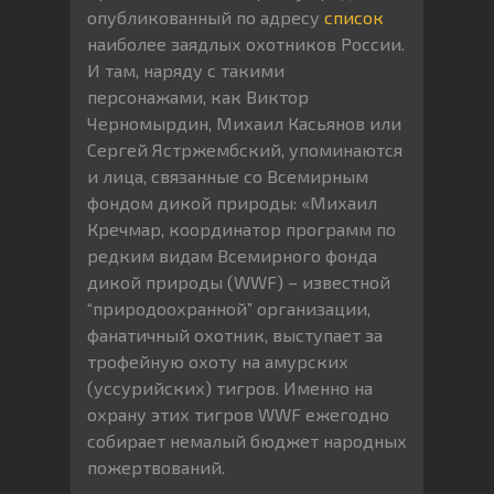
опубликованный по адресу
список
наиболее заядлых охотников России.
И там, наряду с такими
персонажами, как Виктор
Черномырдин, Михаил Касьянов или
Сергей Ястржембский, упоминаются
и лица, связанные со Всемирным
фондом дикой природы: «Михаил
Кречмар, координатор программ по
редким видам Всемирного фонда
дикой природы (WWF) – известной
“природоохранной” организации,
фанатичный охотник, выступает за
трофейную охоту на амурских
(уссурийских) тигров. Именно на
охрану этих тигров WWF ежегодно
собирает немалый бюджет народных
пожертвований.