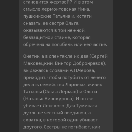
становится жертвой? И в этом
смысле лермонтовская Нина,
пушкинские Татьяна и, кстати
сказать, ее сестра Ольга,
оказываются в той нежной,
беззащитной стайке, которая
обречена на погибель или несчастье.
Онегин, а в спектакле их два (Сергей
Маковецкий, Виктор Добронравов),
выражаясь словами А.П.Чехова,
приходит, чтобы погубить от нечего
делать семейство Лариных, жизнь
Татьяны (Ольга Лерман) и Ольги
(Наталья Винокурова). И он же
убивает Ленского. Для Туминаса
дуэль не честный поединок, а
схватка, в которой один убивает
другого. Сестры не погибают, как