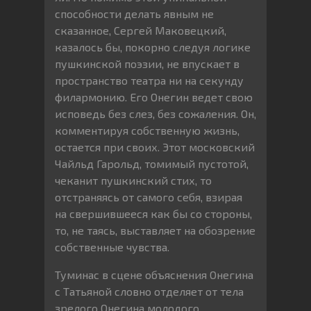
способности делать явным не
сказанное, Сергей Маковецкий,
казалось бы, покорно следуя логике
пушкинской поэзии, не впускает в
пространство театра ни на секунду
филармонию. Его Онегин ведет свою
исповедь без слез, без сожаления. Он,
комментируя собственную жизнь,
остается при своих. Этот московский
Чайльд Гарольд, томимый пустотой,
чеканит пушкинский стих, то
отстраняясь от самого себя, взирая
на свершившееся как бы со стороны,
то, не таясь, выставляет на обозрение
собственные чувства.
Туминас в сцене объяснения Онегина
с Татьяной словно отделяет от тела
зрелого Онегина молодого.