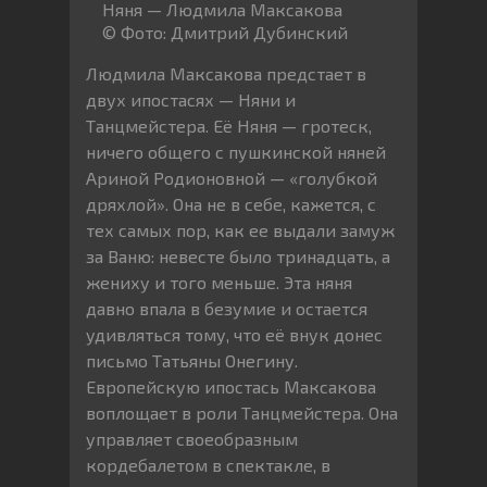
Няня — Людмила Максакова
© Фото: Дмитрий Дубинский
Людмила Максакова предстает в
двух ипостасях — Няни и
Танцмейстера. Её Няня — гротеск,
ничего общего с пушкинской няней
Ариной Родионовной — «голубкой
дряхлой». Она не в себе, кажется, с
тех самых пор, как ее выдали замуж
за Ваню: невесте было тринадцать, а
жениху и того меньше. Эта няня
давно впала в безумие и остается
удивляться тому, что её внук донес
письмо Татьяны Онегину.
Европейскую ипостась Максакова
воплощает в роли Танцмейстера. Она
управляет своеобразным
кордебалетом в спектакле, в