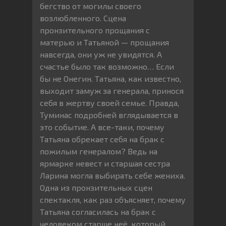
бегство от могилы своего
возлюбленного. Сцена
пронзительного прощания с
матерью и Татьяной — прощания
навсегда, они уж не увидятся. А
счастье было так возможно… Если
бы не Онегин. Татьяна, как известно,
выходит замуж за генерала, принося
себя в жертву своей семье. Правда,
Туминас подробней вглядывается в
это событие. А все-таки, почему
Татьяна обрекает себя на брак с
пожилым генералом? Ведь на
ярмарке невест и старшая сестра
Ларина могла выбирать себе жениха.
Одна из пронзительных сцен
спектакля, как раз объясняет, почему
Татьяна согласилась на брак с
человеком старше неё, который