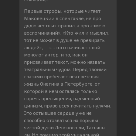
Первые строфы, которые читает
Маковецкий в спектакле, не про
дядю честных правил, а про «змею
воспоминаний». «Кто жил и мыслил,
тот не может в душе не презирать
людей», — с этого начинает свой
монолог актер, и то, как он
присваивает текст, можно назвать
театральным чудом. Перед твоими
глазами пробегает вся светская
жизнь Онегина в Петербурге, от
которой в нем осталась только
горечь пресыщения, надменный
цинизм, право всех почитать нулями.
Это остывшее сердце уже не
способно отозваться на порывы
чистой души Ленского ли, Татьяны
ли. Но помимо этой уникальной