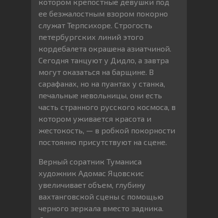
котором крепостные девушки под
ее безжалостным взором покорно
служат Терпсихоре. Строгость
петербургских линий этого
кордебалета окрашена азиатчиной.
Сегодня танцуют у Дидло, а завтра
могут оказаться на барщине. В
сарафанах, но на пуантах у станка,
печальные невольницы, они есть
часть странного русского космоса, в
котором уживается красота и
жестокость, — в робкой покорности
постоянно присутствуют на сцене.
Верный соратник Туманиса
художник Адомас Яцовскис
увеличивает объем, глубину
вахтанговской сцены с помощью
черного зеркала вместо задника.