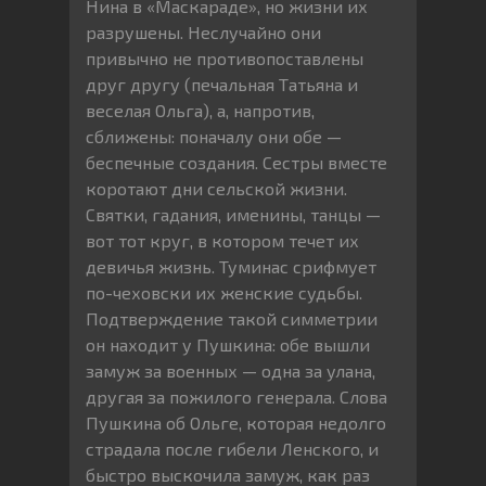
Нина в «Маскараде», но жизни их
разрушены. Неслучайно они
привычно не противопоставлены
друг другу (печальная Татьяна и
веселая Ольга), а, напротив,
сближены: поначалу они обе —
беспечные создания. Сестры вместе
коротают дни сельской жизни.
Святки, гадания, именины, танцы —
вот тот круг, в котором течет их
девичья жизнь. Туминас срифмует
по-чеховски их женские судьбы.
Подтверждение такой симметрии
он находит у Пушкина: обе вышли
замуж за военных — одна за улана,
другая за пожилого генерала. Слова
Пушкина об Ольге, которая недолго
страдала после гибели Ленского, и
быстро выскочила замуж, как раз