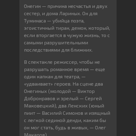
Онегин — причина несчастья и двух
сестер, и дома Лариных. Он для
Туминаса — убийца поэта,
эгоистичный тиран, демон, который,
если вторгается в чужую жизнь, то с
самыми разрушительными
последствиями для ближних.
В спектакле режиссер, чтобы не
разрушать романное время — еще
один капкан для театра, —
«удваивает» героев. На сцене два
Онегиных (молодой — Виктор
Добронравов и зрелый — Сергей
Маковецкий), два Ленских (юный
пиит — Василий Симонов и изящный
с легкой сединой денди, каким бы
он мог стать, будь в живых, — Олег
Макаров).