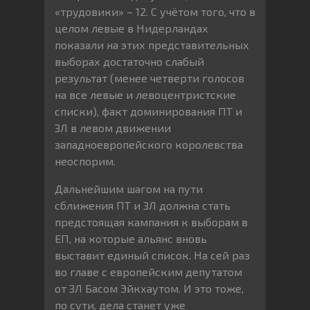
«трудовики» – 12. С учётом того, что в
целом левые в Нидерландах
показали на этих представительных
выборах достаточно слабый
результат (менее четверти голосов
на все левые и левоцентристские
списки), факт доминирования ПТ и
ЗЛ в левом движении
западноевропейского королевства
неоспорим.
Дальнейшим шагом на пути
сближения ПТ и ЗЛ должна стать
предстоящая кампания к выборам в
ЕП, на которые альянс вновь
выставит единый список. На сей раз
во главе с европейским депутатом
от ЗЛ Басом Эйкхаутом. И это тоже,
по сути, дела станет уже