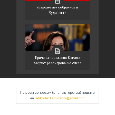
«Евролевые» собрались в
Будапеште
Причины поражения Камалы
Харрис: разочарование слева
По всем вопросам (в т.ч. авторства) пишите
на
rabkorleftsolidarity@gmail.com