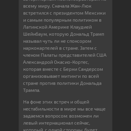
всему миру. Сначала Жан-Люк
встретился с президентом Мексики
и самым популярным политиком в
Латинской Америке Клаудией
Шейнбаум, которую Дональд Трамп
называл чуть ли не спонсором
наркокартелей в стране. Затем с
членом Палаты представителей США
Александрой Окасио-Кортес,
которая вместе с Берни Сандерсом
организовывает митинги по всей
стране против политики Дональда
Трампа.
На фоне этих встреч и общей
нестабильности в мире мы все чаще
задаемся вопросом: возможен ли
левый интернационал сейчас,
который, с одной стороны, будет