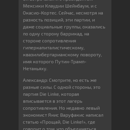
Мексики Клаудии Шейнбаум, и с
Окасио-Кортес. Сейчас, несмотря на
разность позиций, эти партии, и
даже социальные группы, оказались
по одну сторону баррикад, на
стороне сопротивления
гиперкапиталистическому,
квазилибертарианскому повороту,
имя которого Путин-Трамп-
Нетаньяху.
Александр: Смотрите, но есть же
разные силы. С одной стороны, это
партия Die Linke, которая
вписывается в этот лагерь
сопротивления. Но недавно левый
экономист Янис Варуфакис написал
статью «Прощай, Die Linke!», где
говорит о том, что объединяться