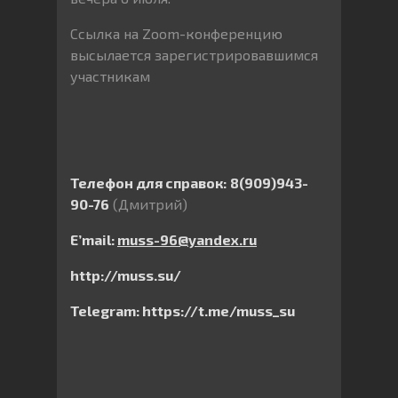
Ссылка на Zoom-конференцию
высылается зарегистрировавшимся
участникам
Телефон для справок:
8(909)943-
90-76
(Дмитрий)
E
’
mail
:
muss
-96@
yandex
.
ru
http
://
muss
.
su
/
Telegram
:
https
://
t
.
me
/
muss
_
su