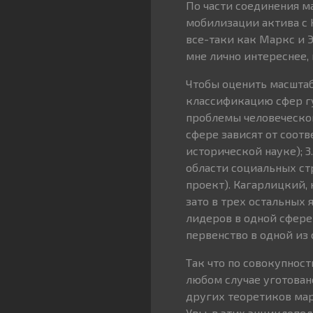
По части соединения м
мобилизации актива с 
все-таки как Маркс и Э
мне лично интереснее, н
Чтобы оценить масштаб
классификацию сфер гу
проблемы человеческой 
сфере зависят от соот
исторической науке); 
области социальных ст
проект). Кагарлицкий, 
зато в трех остальных
лидеров в одной сфере 
первенство в одной из
Так что по совокупнос
любом случае уготован
других теоретиков мар
Увы, в этих энциклопед