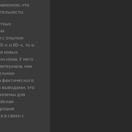
напомню, что
тельности.
етных
ом
и с опытом
-х и 80-х, то и
ия новых
ксизма. У него
материала, как
ескими
а фактического
и выводами, это
емлемы для
ийская
орошие
а в связи с