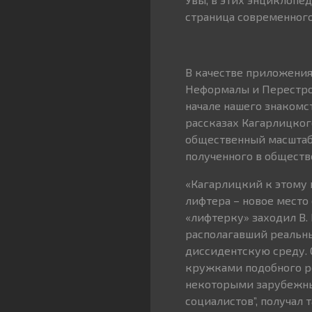
страница современного
В качестве приложени
Неформалы и Перестройк
начале нашего знакомст
рассказах Кагарлицког
общественный масштаб 
полученного в обществ
«Кагарлицкий к этому
лифтера – новое место 
«лифтерку» заходил В. 
располагавший реальны
диссидентскую среду.
кружками подобного ро
некоторыми зарубежны
социалистов”, получал