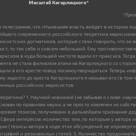
Масштаб Кагарлицкого*
*Приз
м телеграмме, что «Нынешняя власть войдет в историю еще
йшего современного российского теоретика марксизма»
ксистских догматиков, которые стали говорить, что он 
ист, то так себе и совсем небольшой. Ему противопостав
ксизм в куда большей чистоте вдали от праксиса. Тогда 
лента не стала филиалом атаки на Кагарлицкого со сторон
ашли в его аресте повод посамоутверждаться. Теперь ин
му задолго до ареста Кагарлицкого я называл его (в том ч
енных российских марксистов.
еоретика? 1. Научной новизной (не забывая о слове «науч
нован по правилам науки, а не просто извлечен из собств
ировке тезисов, получивших в дальнейшем признание др
. Сфера интересов: количество тем, по которым у автора 
и (тезисы автора в ходе этих обсуждений не опровергнут
графий и резонансных статей. 5. Количество продолжате