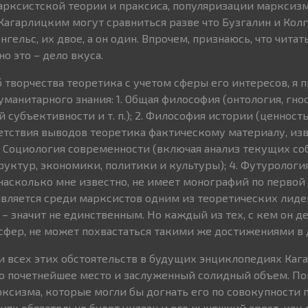
арксистской теории и праксиса, популяризации марксизм
Кагарлицким могут сравниться разве что Бузгалин и Колг
нгельс, их двое, а он один. Впрочем, признаюсь, что чита
о это – дело вкуса.
 творчества теоретика с учетом сферы его интересов, я
манитарного знания: 1. Общая философия (онтология, гно
субъективности и т. п.); 2. Философия истории (ценность
ветствия выводов теоретика фактическому материалу, из
3. Социология современности (включая анализ текущих со
руктур, экономики, политики и культуры); 4. Футурология
насколько мне известно, не имеет монографий по первой 
 является среди марксистов одним из теоретических лиде
– значит не единственным. Но каждый из тех, с кем он д
 сфер, не может похвастаться такими же достижениями в 
ти всех этих обстоятельств в будущих энциклопедиях Каг
о почетнейшее место и заслуженный солидный объем. По
ксизма, которые могли бы догнать его по совокупности 
иях обязательно будет указан и его нынешний арест, как