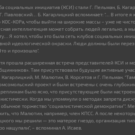
а социальных инициатив (КСИ) стали Г. Пельман, Б. Кага
Г. Павловский… Б. Кагарлицкий вспоминает: “… В итоге я 
о КОС-КОРа, чтобы выйти на широкие массы – уже не чист
сная интеллигенция может собрать людей легально, а мы 
у… Я хотел, чтобы это была сеть клубов социальных иниц
явной идеологической окраски. Люди должны были перез
то и произошло”.
тя прошла расширенная встреча представителей КСИ и м
общинников». Там присутствовали будущие активные уча
Кагарлицкий, М. Малютин, В. Корсетов и Г. Пельман. “Та
комсомольский проект и были встречены с очень глубоки
репликам было ясно, что присутствующие были настроен
истически. Когда мы упомянули о методах запрета диск
о, обычное торжество “социалистической демократии””. М
ть, что Малютин, например, член КПСС. А после некотор
кого мы решили — это матерое гнездо, организация тип
о нащупали”, – вспоминал А. Исаев.