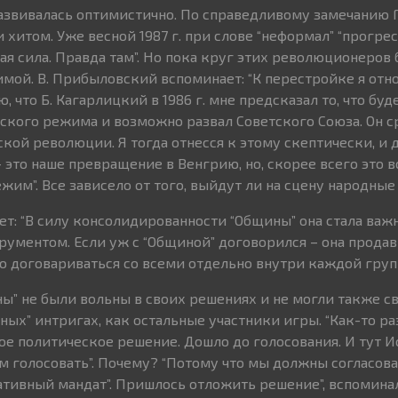
азвивалась оптимистично. По справедливому замечанию Г
 хитом. Уже весной 1987 г. при слове “неформал” “прогр
овая сила. Правда там”. Но пока круг этих революционеров 
имой. В. Прибыловский вспоминает: “К перестройке я отн
, что Б. Кагарлицкий в 1986 г. мне предсказал то, что буде
кого режима и возможно развал Советского Союза. Он ср
ой революции. Я тогда отнесся к этому скептически, и д
это наше превращение в Венгрию, но, скорее всего это вс
ежим”. Все зависело от того, выйдут ли на сцену народны
т: “В силу консолидированности “Общины” она стала ва
ументом. Если уж с “Общиной” договорился – она продави
 договариваться со всеми отдельно внутри каждой гру
ы” не были вольны в своих решениях и не могли также с
ных” интригах, как остальные участники игры. “Как-то ра
е политическое решение. Дошло до голосования. И тут И
ем голосовать”. Почему? “Потому что мы должны согласов
ативный мандат”. Пришлось отложить решение”, вспоминал