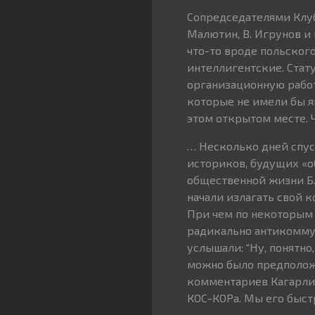
Сопредседателями Клуб
Малютин, В. Игрунов и 
что-то вроде польског
интеллигентские. Стату
организационную работ
которые не имели бы 
этом открытом месте. Ч
… Несколько дней спус
историков, будущих «
общественной жизни Б. 
начали излагать свой 
При чем по некоторым 
радикально антикоммун
услышали: “Ну, понятн
можно было предположи
комментариев Кагарлиц
КОС-КОРа. Мы его быстр