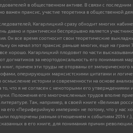
ледователей в общественном активе. В связи с последним 
но важен праксис, участие теоретика в общественной дея
оследователей, Кагарлицкий сразу обходит многих кабин
чень давно и практически беспрерывно является участник
я. Он все время соотносит свои теоретические выкладк
ьку он начал этот праксис раньше многих, еще на грани 70
 все хорошо. Кагарлицкий плодовит по части высказыван
 от догматиков за неортодоксальность его понимания мар
в книг, причем эти труды не оторваны от эмпирического 
лософами, оперирующих марксистскими цитатами и логич
 осмысление истории и современности на основе анализ
 то, что я не согласен с некоторыми его утверждениями 
ауки. Положения его многочисленных трудов вполне при
литературе. Так, например, в своей книге «Великая росс
 на его «Периферийную империю» не потому, что у нас х
ыли подпорчены разным отношением к событиям 2014 г.), 
казанных в его книге, для понимания причин революции.