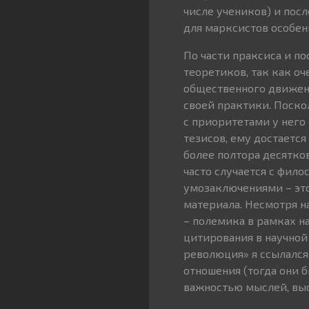
числе учеников) и пос
для марксистов особен
По части праксиса и п
теоретиков, так как о
общественного движени
своей практики. Поскол
с приоритетами у него
тезисов, ему достается
более полтора десятко
часто случается с фи
умозаключениями – это
материала. Несмотря на
– полемика в рамках н
цитирования в научной 
революция» я ссылался
отношения (тогда они б
важностью мыслей, выс