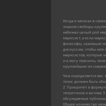
Когда я написал в свое
лишила свободы крупне
набежал целый рой мар
марксист, а если маркс
философы, хранящие мар
дискуссию, чтобы моя 
марксистов, которые н
и я могу пояснить, поче
крупнейшим из соврем
Чем определяется вес т
тезис должен быть обос
2. Приоритет в формул
теоретиков и актива. 3
обсуждаемые публикаци
Общее количество моно