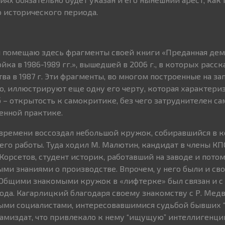
 исторического периода.
я помещаю здесь фрагменты своей книги «Преданная дем
а в 1986-1989 гг.», вышедшей в 2006 г., в которых расск
ва в 1987 г. Эти фрагменты, во многом построенные на з
о, иллюстрируют еще одну его черту, которая характери
– открытость к самокритике, без чего затруднителен са
енной практике.
 времени воссоздал небольшой кружок, собиравшийся в 
его работы. Туда ходил М. Малютин, кандидат в члены КПС
Корсетов, студент историк, работавший на заводе и пото
ми знаниями о производстве. Впрочем, у него были и св
 Общими знакомыми кружок в «лифтерке» был связан и с
да. Кагарлицкий благодаря своему знакомству с Р. Мед
ми социалистами, интересовавшимися судьбой бывших 
 тамиздат, что привлекало к нему “ищущую” интеллигенц