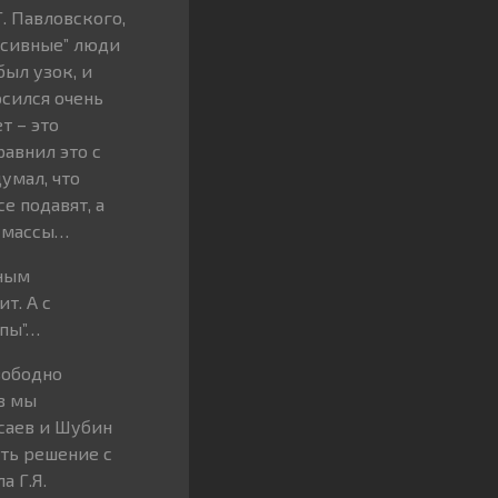
. Павловского,
ессивные” люди
был узок, и
осился очень
т – это
авнил это с
умал, что
е подавят, а
е массы…
жным
т. А с
ппы”…
вободно
з мы
саев и Шубин
ать решение с
а Г.Я.