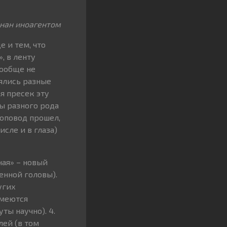
нан иноагентом
 и тем, что
, в ленту
вообще не
лялись разные
я пресек эту
ы разного рода
фоповод прошел,
исле и в глаза)
ная» – новый
енной головы).
угих
имеются
ы научно). 4.
лей (в том