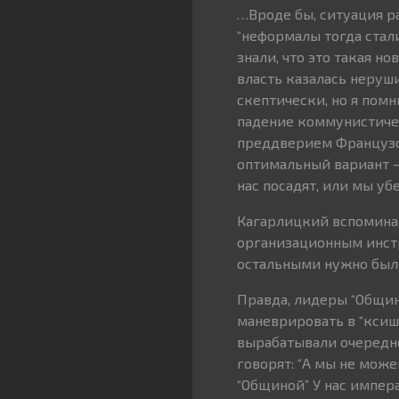
…Вроде бы, ситуация р
“неформалы тогда стали
знали, что это такая н
власть казалась неруш
скептически, но я помню
падение коммунистичес
преддверием Французск
оптимальный вариант – 
нас посадят, или мы уб
Кагарлицкий вспоминае
организационным инстр
остальными нужно было
Правда, лидеры “Общин
маневрировать в “ксиш
вырабатывали очередно
говорят: “А мы не мож
“Общиной” У нас импер