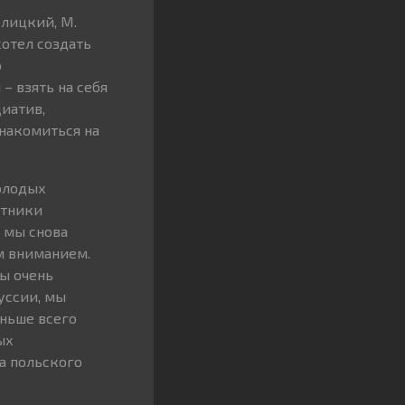
рлицкий, М.
хотел создать
о
– взять на себя
иатив,
накомиться на
олодых
стники
м мы снова
м вниманием.
ы очень
уссии, мы
еньше всего
ых
а польского