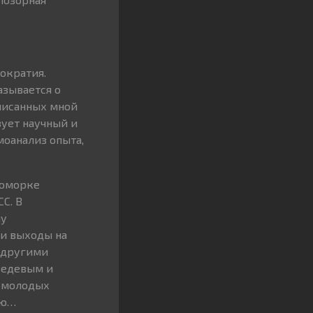
ократия.
азывается о
аписанных мной
зует научный и
моанализ опыта,
коморке
С. В
му
ои выходы на
 другими
ведевым и
“молодых
ию…