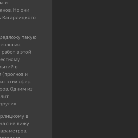
а и
анов. Но они
ть Кагарлицкого
 предложу такую
сеология,
 работ в этой
вестному
бытий в
 (прогноз и
из этих сфер,
ров. Одним из
елит
других.
арлицкому в
ка я не вижу
параметров.
 позорная