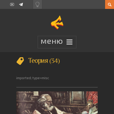
Теория
34
imported; type=misc