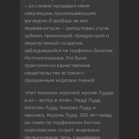
– он словно придавил меня
сверлящим, пронизывающим
взглядом. Я вообще не мог
пошевелиться» – рапортовал, стуча
зубами, промокший, продрогший и
перепуганный солдатик,
заблудившийся на торфяных болотах
Ноттингемшира. Это было
практически единственное
свидетельство встречи с
призрачным королем ткачей.
«Нет никаких королей, кроме Лудда,
а он – ветер в поле». Недд Лудд,
Капитан Лудд, Генерал Лудд и,
наконец, Король Лудд. 200 лет назад
он гонял по торфяникам Англии
королевских солдат, видевших
мелькнувшую тень, слышавших