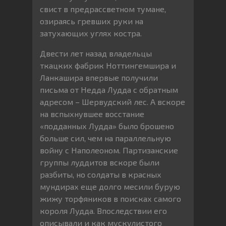
свист в предрассветном тумане,
озираясь гревших руки на
затухающих углях костра.
Двести лет назад владельцы
ткацких фабрик Ноттингемшира и
Ланкашира впервые получили
письма от Недда Лудда с обратным
адресом – Шервудский лес. А вскоре
на вспыхнувшее восстание
«подданных Лудда» было брошено
больше сил, чем на параллельную
войну с Наполеоном. Партизанские
группы луддитов вскоре были
разбиты, но солдаты в красных
мундирах еще долго месили бурую
жижу торфяников в поисках самого
короля Лудда. Впоследствии его
описывали и как мускулистого