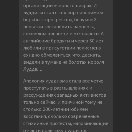
организации «черного пиара». И
луддизм стал с тех пор синонимом
борьбы с прогрессом, безумной
попытки «остановить паровоз»,
символом косности и отсталости. А
английские бродяги и через 50 лет
любили в присутствии полисмена
ехидно обмолвиться, что, дескать,
видели в тумане на болотах короля
Лудда….
Апология луддизма стала все четче
проступать в размышлениях и
рассуждениях западных активистов
только сейчас, и причиной тому не
столько 200-летний юбилей
восстания, сколько современные
стихийные протесты, напоминающие
отчасти практику луддитов.