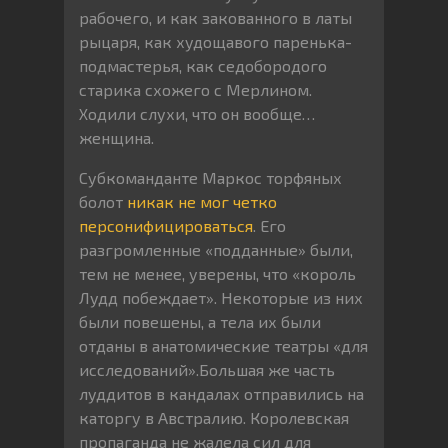
рабочего, и как закованного в латы
рыцаря, как худощавого паренька-
подмастерья, как седобородого
старика схожего с Мерлином.
Ходили слухи, что он вообще…
женщина.
Субкоманданте Маркос торфяных
болот
никак не мог четко
персонифицироваться
. Его
разгромленные «подданные» были,
тем не менее, уверены, что «король
Лудд побеждает». Некоторые из них
были повешены, а тела их были
отданы в анатомические театры «для
исследований».Большая же часть
луддитов в кандалах отправились на
каторгу в Австралию. Королевская
пропаганда не жалела сил для