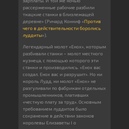
зарплаты. И той же ночью
рассерженные рабочие разбили
ткацкие станки в близлежащей
деревне» (Ричард Конниф «
Против
чего в действительности боролись
луддиты
»).
Легендарный молот «Енох», которым
разбивали станки – молот местного
кузнеца, с помощью которого эти
станки и производились. «Енох вас
создал. Енох вас и разрушит». Но ни
король Лудд, ни молот «Енох» не
разгуливали по фабрикам отдельных
промышленников, плативших
«честную плату за труд». Основным
требованием луддитов было
сохранение в действии законов
королевы Елизаветы I о