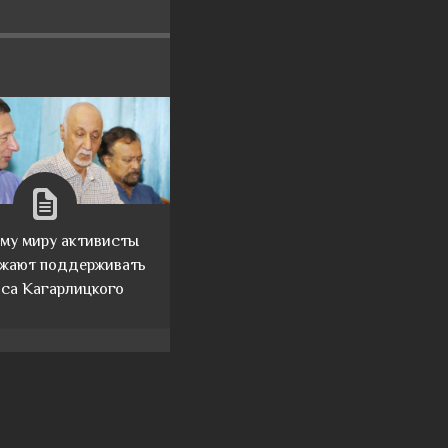
му миру активисты
жают поддерживать
са Кагарлицкого