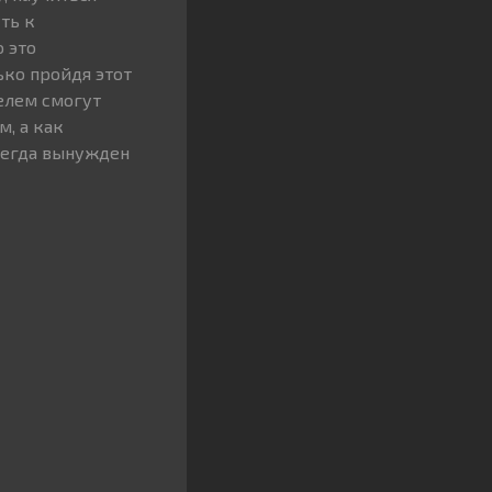
ть к
 это
ько пройдя этот
елем смогут
, а как
сегда вынужден