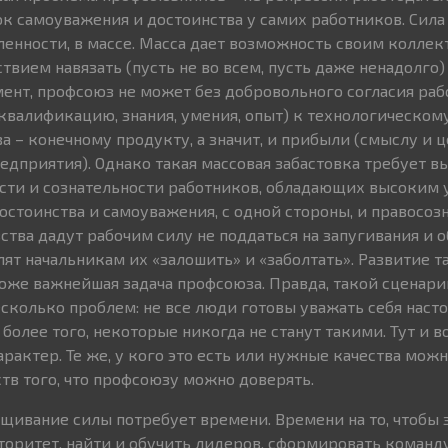
к самоуважения и достоинства у самих работников. Сила
ленности, в массе. Масса дает возможность своим колле
вием навязать (пусть не во всем, пусть даже ненадолго)
ент, профсоюз не может без добровольного согласия ра
квалификацию, знания, умения, опыт) к технологическом
а – конечному продукту, а значит, и прибыли (смыслу и 
едприятия). Однако такая массовая забастовка требует 
сти и сознательности работников, обладающих высоким
остоинства и самоуважения, с одной стороны, и правосозн
ства дадут рабочим силу не поддаться на запугивания и 
лят начальникам их «залошить» и «заболтать». Развитие т
тоже важнейшая задача профсоюза. Правда, такой сценар
сколько проблем: не все люди готовы уважать себя насто
, более того, некоторые никогда не станут такими. Тут и в
рактер. Те же, у кого это есть или нужные качества можн
тв того, что профсоюзу можно доверять.
щивание силы потребует времени. Времени на то, чтобы
торитет, найти и обучить лидеров, сформировать команду