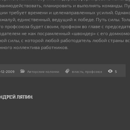
взаимодействовать, планировать и выполнять команды. Пу
ии требует времени и целенаправленных усилий. Однако
ожалуй, единственный, ведущий к победе. Путь силы. Тол
го профсоюза будет своим, профком во главе с председат
одателем не как посрамленный «швондер» с его домкомом
ой силы, с которой любой работодатель любой страны в
анного коллектива работников.
-12-2009
Авторские колонки
власть
,
профсоюз
5
НДРЕЙ ЛЯПИН