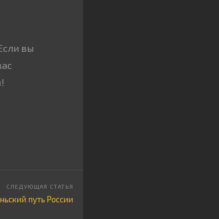
Если вы
вас
!
ньский путь России