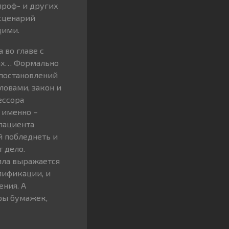
проф- и других
 сценарий
щими.
 во главе с
тах… Формально
 постановлений
ловами, закон и
ессора
 именно –
пациента
й побледнеть и
т дело.
ила выражается
лификации, и
ения. А
ры бумажек,