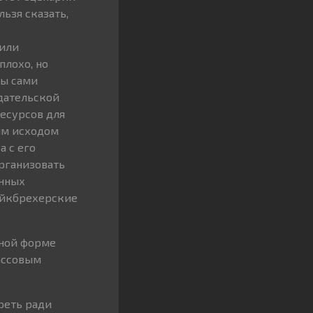
ьзя сказать,
 или
плохо, но
зы сами
одательской
ресурсов для
ым исходом
 с его
рганизовать
онных
ейкбрехерские
пной форме
ассовым
реть ради