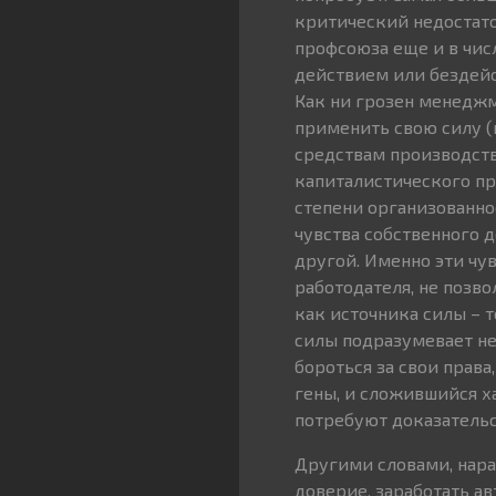
критический недостато
профсоюза еще и в чис
действием или бездейст
Как ни грозен менеджм
применить свою силу (
средствам производств
капиталистического пр
степени организованно
чувства собственного д
другой. Именно эти чув
работодателя, не позво
как источника силы – 
силы подразумевает не
бороться за свои права
гены, и сложившийся ха
потребуют доказательс
Другими словами, нара
доверие, заработать ав