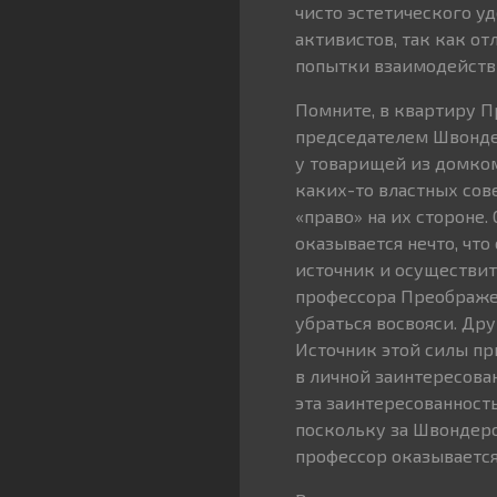
чисто эстетического у
активистов, так как о
попытки взаимодейств
Помните, в квартиру П
председателем Швонде
у товарищей из домкома
каких-то властных сов
«право» на их стороне.
оказывается нечто, чт
источник и осуществит
профессора Преображен
убраться восвояси. Дру
Источник этой силы пр
в личной заинтересова
эта заинтересованност
поскольку за Швондеро
профессор оказывается