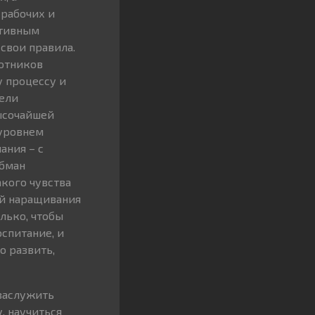
 рабочих и
ктивным
 свои правила.
ботников
у процессу и
цели
высочайшей
 уровнем
ания – с
обман
акого чувства
ий наращивания
лько, чтобы
оспитание, и
о развить,
 заслужить
, научиться