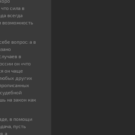
скоро
 что сила в
да всегда
 и возможность
ебе вопрос: а в
азано
случаев в
оссии он «что
ся он чаще
 любых других
 прописанных
 судебной
шь на закон как
авде, в помощи
дача, пусть
, а