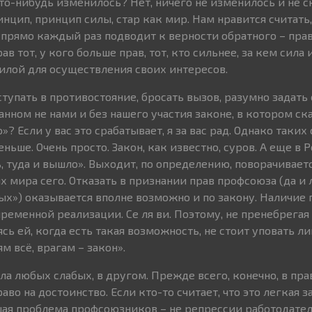
что-нибудь изменилось? Нет, ничего не изменилось и не 
инцип, принцип силы, стар как мир. Нам нравится считать,
упрямо каждый раз подводит к верности обратного – прав
ав тот, у кого больше прав, тот, кто сильнее, за кем сила
силой для осуществления своих интересов.
упать в противостояние, бросать вызов, разумно задать с
анном не нами и без нашего участия законе, в котором ск
? Если у вас это срабатывает, я за вас рад. Однако таких 
ньше. Очень просто. Закон, как известно, суров. А еще в Р
, туда и вышло». Выходит, по определению, поворачивает
ых мира сего. Отказать в признании прав профсоюза (да и
ых») оказывается вполне возможно и по закону. Наличие
пременной реализации. Се ля ви. Поэтому, не пренебрегая
сь ей, когда есть такая возможность, не стоит уповать ли
м всё, врагам – закон».
ла любых слабых, в другом. Прежде всего, конечно, в пр
во на достоинство. Если кто-то считает, что это легкая за
шая проблема профсоюзников – не репрессии работодателя