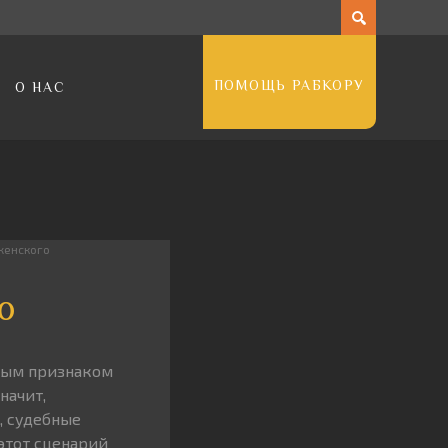
ПОМОЩЬ РАБКОРУ
О НАС
женского
о
ьным признаком
начит,
, судебные
 этот сценарий