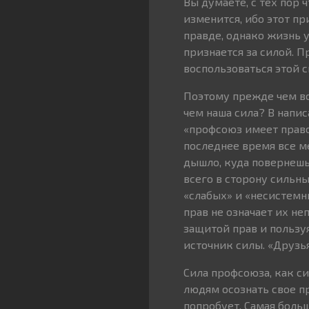
Вы думаете, с тех пор 
изменится, ибо этот пр
правде, однако жизнь 
признается за силой. Пр
воспользоваться этой 
Поэтому прежде чем вст
чем наша сила? В напис
«профсоюз имеет право»
последнее время все ме
дышло, куда повернешь
всего в сторону сильн
«слабых» и «несистемн
прав не означает их не
защитой прав и пользуя
источник силы. «Друзья
Сила профсоюза, как си
людям осознать свое пра
попробует. Самая боль