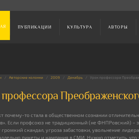
АЯ
ПУБЛИКАЦИИ
КУЛЬТУРА
АВТОРЫ
и
Авторские колонки
2009
Декабрь
Урок профессора Преобра
 профессора Преображенског
т почему-то стала в общественном сознании отличител
». Если профсоюз не традиционный (не ФНПРовский) – з
 громкий скандал, угроза забастовки, увольнение лидера
раллельно пикеты и кампания в СМИ. Нужно отметить, что