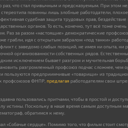
 раз, что стал привычным и предсказуемым. При этом нел
о стереотипа повинны лишь злобные работодатели, плохое
ффективная судебная защита трудовых прав, бездействие
рственных органов. То есть, конечно, тут всё тоже очень 
том. Раз за разом «настоящие» демократические профсою
е же грабли, идя с открытым забралом «под танки» работ
фликт с заведомо слабых позиций, не имея ни опыта, ни 
точной организованности собственных рядов. Естественн
едким исключением бывает разгром и мучительная борьба
тановить разгромленный профсоюз подчас сложнее, чем о
ати пользуются предприимчивые «товарищи» из традици
х профсоюзов ФНПР,
предлагая
работодателям свои штр
издавна пользовались притчами, чтобы в простой и досту
слу истины. Поскольку в наше время самым доступным м
ематограф, обратимся к нему.
ал «Собачье сердце». Помимо того, что фильм стоит смот