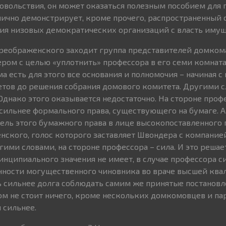
довольствия, он может оказаться полезным пособием для 
тлично демонстрирует, кроме прочего, распространенный
ия низовых демократических организаций с власть иму
реображенского заходит группа представителей домкома
ром с целью «уплотнить» профессора в его семи комна
 есть для этого все основания и полномочия – начиная с
етов до решения собрания домового комитета. Другими с
 Однако этого оказывается недостаточно. На стороне проф
о сильнее формального права, существующего на бумаге. А
ель этого бумажного права в лице высокопоставленного 
ского, голос которого заставляет Швондера с компание
гими словами, на стороне профессора – сила. И это решае
инципиального значения не имеет, в случае профессора с
нности могущественного чиновника во враче высшей ква
ь сильнее долга соблюдать самим же принятые постановл
м не стоит ничего, кроме нескольких домкомовцев и па
 сильнее.