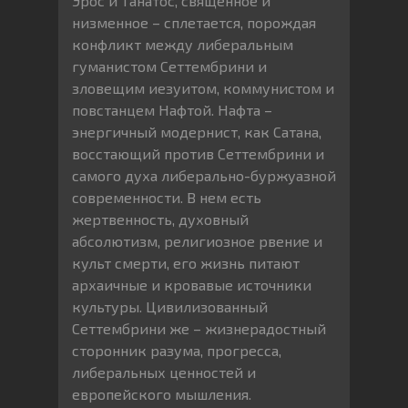
Эрос и Танатос, священное и
низменное – сплетается, порождая
конфликт между либеральным
гуманистом Сеттембрини и
зловещим иезуитом, коммунистом и
повстанцем Нафтой. Нафта –
энергичный модернист, как Сатана,
восстающий против Сеттембрини и
самого духа либерально-буржуазной
современности. В нем есть
жертвенность, духовный
абсолютизм, религиозное рвение и
культ смерти, его жизнь питают
архаичные и кровавые источники
культуры. Цивилизованный
Сеттембрини же – жизнерадостный
сторонник разума, прогресса,
либеральных ценностей и
европейского мышления.