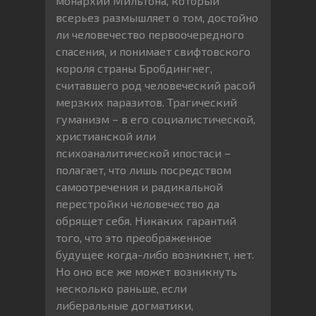
монархии Мильтона, который
всерьез размышляет о том, достойно
ли человечество первоочередного
спасения, и понимает свифтовского
короля страны Бробдингнег,
считавшего род человеческий расой
мерзких паразитов. Трагический
гуманизм – в его социалистической,
христианской или
психоаналитической ипостаси –
полагает, что лишь посредством
самоотречения и радикальной
перестройки человечество да
обрящет себя. Никаких гарантий
того, что это преображенное
будущее когда-либо возникнет, нет.
Но оно все же может возникнуть
несколько раньше, если
либеральные догматики,