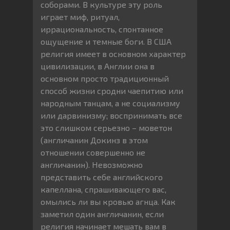
соборами. В культуре эту роль
играет миф, ритуал,
иррациональность, спонтанное
ощущение и темные боги. В США
религия имеет в основном характер
цивилизации, в Англии она в
основном просто традиционный
способ жизни сродни чаепитию или
народным танцам, а не социализму
или дарвинизму; воспринимать все
это слишком серьезно – моветон
(англичанин Докинз в этом
отношении совершенно не
англичанин). Невозможно
представить себе английского
капеллана, спрашивающего вас,
омылись ли вы кровью агнца. Как
заметил один англичанин, если
религия начинает мешать вам в