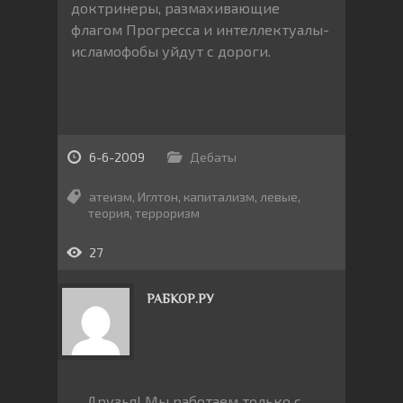
доктринеры, размахивающие
флагом Прогресса и интеллектуалы-
исламофобы уйдут с дороги.
6-6-2009
Дебаты
атеизм
,
Иглтон
,
капитализм
,
левые
,
теория
,
терроризм
27
РАБКОР.РУ
Друзья! Мы работаем только с