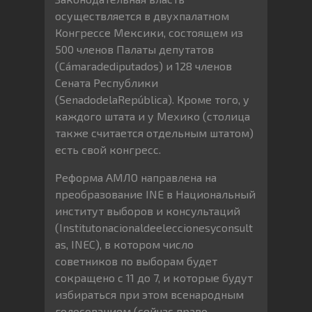
осуществляется в двухпалатном
Конгрессе Мексики, состоящем из
500 членов Палаты депутатов
(Cámaradediputados) и 128 членов
Сената Республики
(SenadodelaRepública). Кроме того, у
каждого штата и у Мехико (столица
также считается отдельным штатом)
есть свой конгресс.
Реформа АМЛО направлена на
преобразование INE в Национальный
институт выборов и консультаций
(Institutonacionaldeeleccionesyconsult
as, INEC), в котором число
советников по выборам будет
сокращено с 11 до 7, и которые будут
избираться при этом всенародным
голосованием (сейчас право