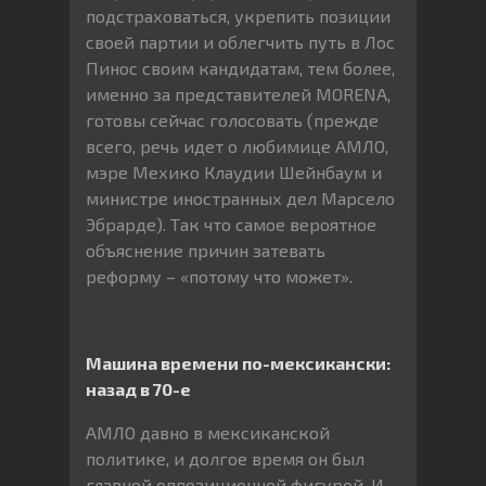
подстраховаться, укрепить позиции
своей партии и облегчить путь в Лос
Пинос своим кандидатам, тем более,
именно за представителей MORENA,
готовы сейчас голосовать (прежде
всего, речь идет о любимице АМЛО,
мэре Мехико Клаудии Шейнбаум и
министре иностранных дел Марсело
Эбрарде). Так что самое вероятное
объяснение причин затевать
реформу – «потому что может».
Машина времени по-мексикански:
назад в 70-е
АМЛО давно в мексиканской
политике, и долгое время он был
главной оппозиционной фигурой. И