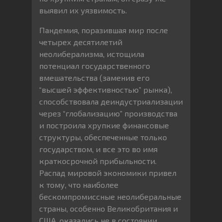
выявил их уязвимость.
Пандемия, поразившая мир после
четырех десятилетий
неолиберализма, истощила
потенциал государственного
вмешательства (заменив его
“высшей эффективностью” рынка),
способствовала деиндустриализации
через “глобализацию” производства
и построила хрупкие финансовые
структуры, обеспеченные только
государством, и все это во имя
краткосрочной прибыльности.
Распад мировой экономики привел
к тому, что наиболее
бескомпромиссные неолиберальные
страны, особенно Великобритания и
США, оказались не в состоянии