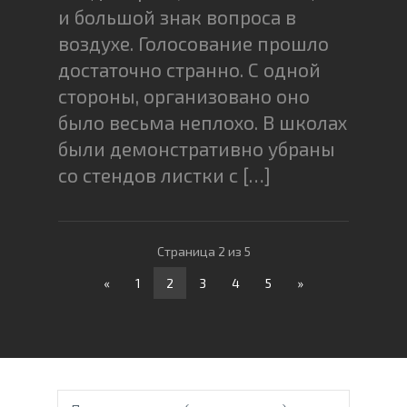
и большой знак вопроса в
воздухе. Голосование прошло
достаточно странно. С одной
стороны, организовано оно
было весьма неплохо. В школах
были демонстративно убраны
со стендов листки с […]
Страница 2 из 5
«
1
2
3
4
5
»