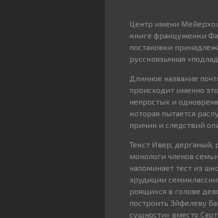
Центр имени Мейерхол
книге француженки Фаб
постановки принадлежа
русскоязычная «подлад
Длинное название почт
происходит именно это 
непростых и одновреме
которая пытается расп
причин и следствий о
Текст Ивер, дерганый,
монологи членов семьи,
напоминает тест из шк
эрудиции семиклассни
роящихся в голове дево
построить Эйфелеву ба
сущности» вместо Сарт