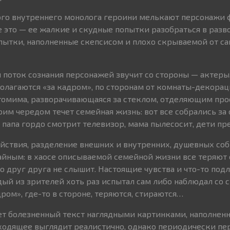
ого внутреннего монолога героини мелькают персонажи 
 это — ее жалкие и скудные попытки разобраться в раз
пытки, наполненные скепсисом и плохо скрываемой от са
поток сознания персонажей звучит со стороны — актеры
олагаются «за кадром», по сторонам от комнаты-декораци
томима, разворачивающаяся за стеклом, отделяющим про
воим чередом течет семейная жизнь: вот все собрались з
 папа гордо смотрит телевизор, мама пылесосит, дети п
ействия, разделение внешних и внутренних, душевных со
айным: в хаосе описываемой семейной жизни все теряют 
то друг друга не слышит. Настоящие чувства и что-то под
ый из зрителей хоть раз испытал сам либо наблюдал со 
дром», где-то в стороне, теряются, стираются…
т болезненный текст наглядными картинками, наполне
ходящее выглядит реалистично, однако периодически пе