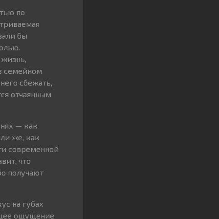
тью по
атриваемая
вали бы
олью.
 жизнь,
 в семейном
него сбежать,
тся отчаянным
внях — как
ли же, как
ти современной
вит, что
бо получают
кус на губах
ящее ощущение