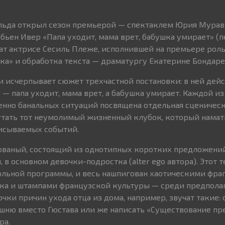
ьда открыл сезон премьерой — спектаклем Юрия Мурав
ьен Ивер «Папа уходит, мама врет, бабушка умирает» (п
т актрисе Сесиль Плеже, исполнившей на премьере роль
ка» и обработка текста — драматургу Екатерине Бондаре
и исчерпывает сюжет трехчастной постановки: в ней дей
— папа уходит, мама врет, а бабушка умирает. Каждой из
нно банальных ситуаций посвящена отдельная сценическа
утать тот неумолимый жизненный клубок, который намат
писываемых событий.
 рваный, состоящий из однотипных коротких предложени
 в основном девочки-подростка (alter ego автора). Этот т
ольной программы, и весь нашпигован хаотическими фр
ка и штампами французской культуры — среди предпол
чки причин ухода отца из дома, например, звучат такие: 
шню вместо Гюстава или же написать «Существование пр
ра.