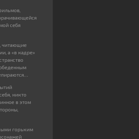
фильмов,
ворачивающейся
мой себя
, читающие
и, а «в кадре»
странство
а обеденным
репираются…
бытий
себя, никто
линное в этом
стороны,
нными горьким
рсонажей