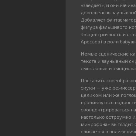
«заедает», и они начин
дополненная заунывно
Добавляет фантасмаго
фигура фальшивого кот
Эксцентричность и отт
Аросьев) в роли бабуш
Немые сценические ка
текста и заунывный ск
смысловые и эмоционал
Поставить своеобразно
скуки — уже режиссерс
целиком или же поглощ
проникнуться подростк
сконцентрироваться н
настолько остроумно и
микрофона» выглядит о
сливается в полифонич