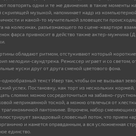
ают повторять одни и те же движения: в такие моменты к
й скрипящей музыкой, напоминает кадр из компьютерной
ричности и какой-то мучительной зловещести происходя
а на колесиках, разъезжающего по сцене-квартире взам
енок фарса привносит в действо также актер-мужчина (
ки.
ртины обладают ритмом, отстукивают который коротки
рип мелодии-саундтрека. Режиссер играет и со светом, о
ьные куски друг от друга сменой цветового фона.
-однообразный текст Ивер так, чтобы он не вызывал зев
кий успех. Постановку, как торт из нескольких коржей,
ать слоями: можно сосредоточиться на забавно-грустном
овой неприкаянной тоской, а можно отвлечься от хлестк
а трагикомичной пантомиме. Впрочем, набор сменяющихс
ллюстрирует закадровый словесный поток, что прием «ар
рганично и кажется оправданным, а вся усложненная стр
ное единство.