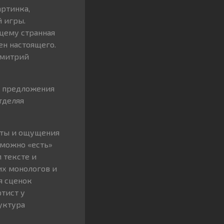
артинка,
 игры.
щему странная
ен настоящего.
Дмитрий
е предложения
тделяя
оты и ощущения
 можно «есть»
 тексте и
их монологов и
я сценок
тист у
уктура