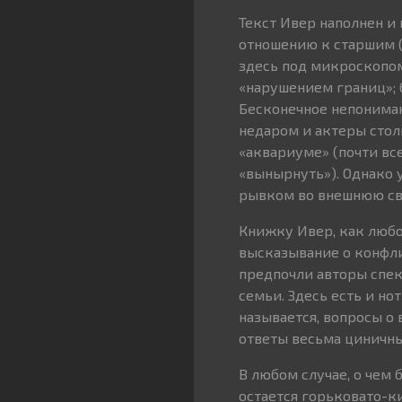
Текст Ивер наполнен и
отношению к старшим (
здесь под микроскопом
«нарушением границ»; 
Бесконечное непониман
недаром и актеры стол
«аквариуме» (почти вс
«вынырнуть»). Однако у
рывком во внешнюю св
Книжку Ивер, как любо
высказывание о конфли
предпочли авторы спе
семьи. Здесь есть и но
называется, вопросы о 
ответы весьма циничны
В любом случае, о чем 
остается горьковато-к