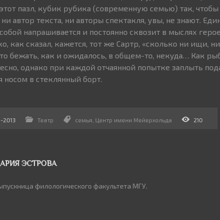
 этот пазл, кубик рубика (современную семью) так, чтобы
ни автор текста, ни авторы спектакля, увы, не знают. Ед
собой напрашивается и постоянно сквозит в мыслях герое
ко, как сказал, кажется, тот же Сартр, «сколько ни ищи, 
что бежать, как и ожидалось, в общем-то, некуда… Как рыб
тесно, однако при каждой отчаянной попытке заплыть под
я носом в стеклянный борт.
9-2013
Театр
семья
,
Центр имени Мейерхольда
210
АРИЯ ЭСТРОВА
ыпускница филологического факультета МГУ.