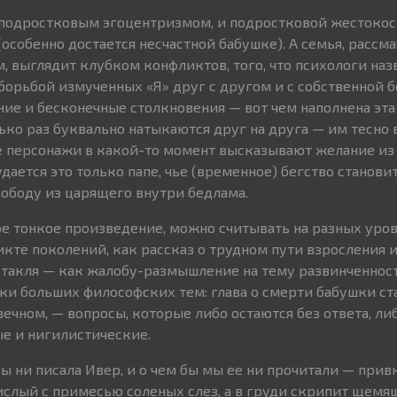
 подростковым эгоцентризмом, и подростковой жестокос
особенно достается несчастной бабушке). А семья, рассм
, выглядит клубком конфликтов, того, что психологи наз
борьбой измученных «Я» друг с другом и с собственной б
ие и бесконечные столкновения — вот чем наполнена эта
ько раз буквально натыкаются друг на друга — им тесно
е персонажи в какой-то момент высказывают желание из 
дается это только папе, чье (временное) бегство станови
ободу из царящего внутри бедлама.
е тонкое произведение, можно считывать на разных уро
кте поколений, как рассказ о трудном пути взросления и
ктакля — как жалобу-размышление на тему развинченнос
тки больших философских тем: глава о смерти бабушки ста
вечном, — вопросы, которые либо остаются без ответа, ли
е и нигилистические.
бы ни писала Ивер, и о чем бы мы ее ни прочитали — прив
ислый с примесью соленых слез, а в груди скрипит щем