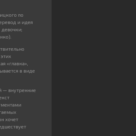
ицкого по
еревод и идея
 девочки;
нко).
ствительно
 этих
я «главка»,
ывается в виде
й — внутренние
екст
агментами
агаемых
он хочет
едшествует