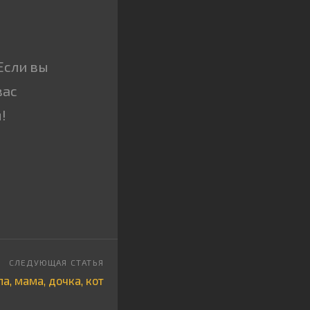
Если вы
вас
!
а, мама, дочка, кот