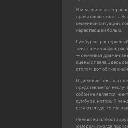
В мешанине растерянн
прочитанных книг… Все
семейной ситуации, по
нарастающей болью.
Сумбурно-растерянный 
текст в микрофон, расп
— семейная драма-пан
сцены от зала. Здесь с
столом, вот обиженный
Отделение текста от д
представляется неслуч
собой не является, ник
сумбуре, который кажд
остаются где-то «за ка
Режиссер иллюстрируе
юмором. Иногда проис