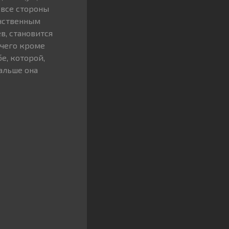
 все стороны
инственным
в, становится
ничего кроме
е, которой,
альше она